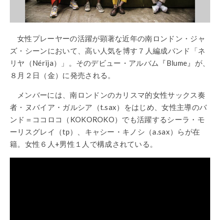
女性プレーヤーの活躍が顕著な近年の南ロンドン・ジャ
ズ・シーンにおいて、高い人気を博す７人編成バンド「ネ
リヤ（
Nérija
）」。そのデビュー・アルバム『
Blume
』が、
８月２日（金）に発売される。
メンバーには、南ロンドンのカリスマ的女性サックス奏
者・ヌバイア・ガルシア（
t.sax
）をはじめ、女性主導の
バ
ンド＝ココロコ（
KOKOROKO
）でも活躍するシーラ・モ
ーリスグレイ（
tp
）、キャシー・キノシ（
a.sax
）らが在
籍
。女性６人
+
男性１人で構成されている。