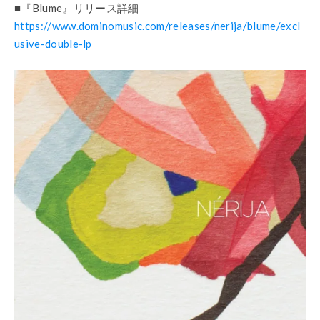
■
『
Blume
』リリース詳細
https://www.dominomusic.com/releases/nerija/blume/excl
usive-double-lp