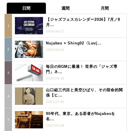
日間
週間
月間
【ジャズフェスカレンダー2026】7月／8
月...
2026.06.27
Nujabes × Shing02〈Luv(...
2020.06.05
毎日のBGMに最適！ 世界の「ジャズ専
門」ネ...
2020.04.18
山口組三代目と美空ひばり、その宿命的関
係【ヒ...
2021.07.06
90年代、東京。ある若者がNujabesを
名...
2020.05.08