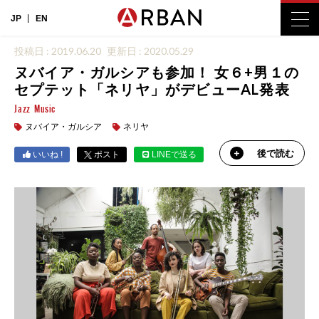
JP
EN
投稿日 : 2019.06.20
更新日 : 2020.05.29
ヌバイア・ガルシアも参加！ 女６+男１の
セプテット「ネリヤ」がデビューAL発表
Jazz
Music
ヌバイア・ガルシア
ネリヤ
後で読む
いいね !
ポスト
LINEで送る