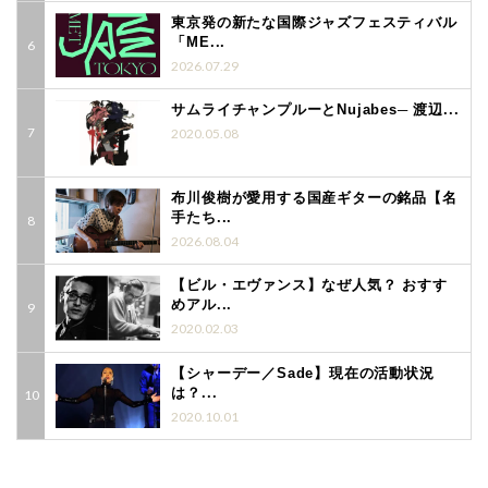
東京発の新たな国際ジャズフェスティバル
「ME...
2026.07.29
サムライチャンプルーとNujabes─ 渡辺...
2020.05.08
布川俊樹が愛用する国産ギターの銘品【名
手たち...
2026.08.04
【ビル・エヴァンス】なぜ人気？ おすす
めアル...
2020.02.03
【シャーデー／Sade】現在の活動状況
は？...
2020.10.01