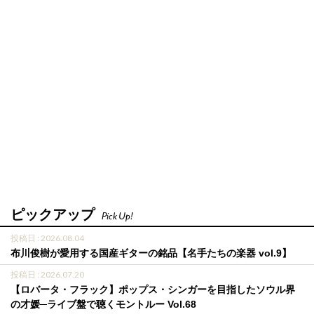
ピックアップ
Pick Up!
投稿日 : 2026.08.04
布川俊樹が愛用する国産ギターの銘品【名手たちの楽器 vol.9】
投稿日 : 2026.07.20
【ロバータ・フラック】ポップス・シンガーを目指したソウル界
の才媛─ライブ盤で聴くモントルー Vol.68