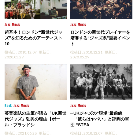
Jazz
Music
Jazz
Music
超基本！ロンドン“新世代ジャ
ロンドンの新世代プレイヤーを
ズ”を知るためのアーティスト
培養する“ジャズ系”重要イベン
10
ト
投稿日 : 2018.12.07
更新日 :
投稿日 : 2018.12.21
更新日 :
2020.05.29
2020.05.29
Book
Jazz
Music
Jazz
Music
英音楽誌の主筆が語る「UK新世
─UKジャズの“現場”最前線
代ジャズ」勃興の理由【ポー
─「彼らはヤバい」と評判の軍
ル・ブラッドシ...
団 “STEA...
投稿日 : 2021.06.28
更新日 :
投稿日 : 2018.12.07
更新日 :