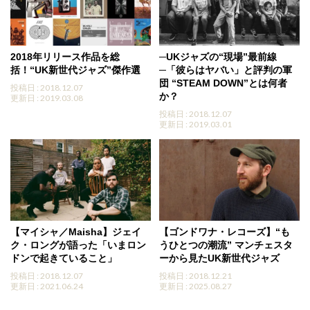
2018年リリース作品を総
─UKジャズの“現場”最前線
括！“UK新世代ジャズ”傑作選
─「彼らはヤバい」と評判の軍
団 “STEAM DOWN”とは何者
投稿日 : 2018.12.07
か？
更新日 : 2019.03.08
投稿日 : 2018.12.07
更新日 : 2019.03.01
【マイシャ／Maisha】ジェイ
【ゴンドワナ・レコーズ】“も
ク・ロングが語った「いまロン
うひとつの潮流” マンチェスタ
ドンで起きていること」
ーから見たUK新世代ジャズ
投稿日 : 2018.12.07
投稿日 : 2018.12.21
更新日 : 2021.06.24
更新日 : 2025.08.27