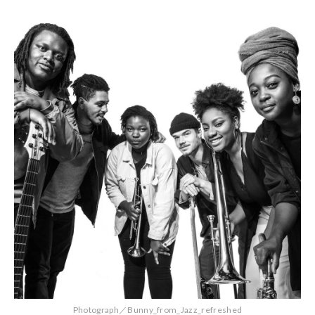
Photograph／Bunny_from_Jazz_refreshed