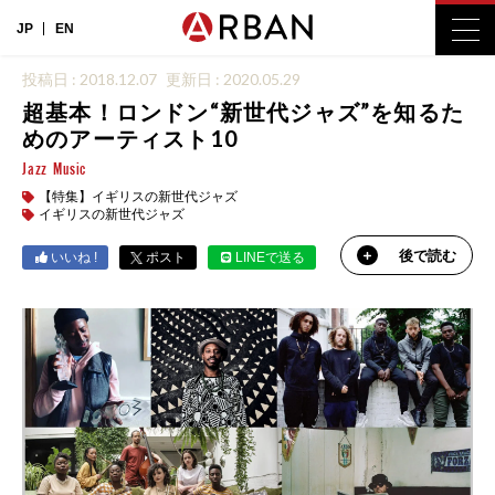
JP
EN
投稿日 : 2018.12.07
更新日 : 2020.05.29
超基本！ロンドン“新世代ジャズ”を知るた
めのアーティスト10
Jazz
Music
【特集】イギリスの新世代ジャズ
イギリスの新世代ジャズ
後で読む
いいね !
ポスト
LINEで送る