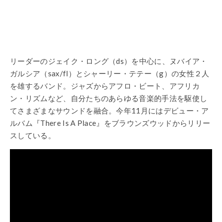
リーダーのジェイク・ロング（ds）を中心に、ヌバイア・
ガルシア（sax/fl）とシャーリー・テテー（g）の女性２人
を雄するバンド。ジャズからアフロ・ビート、アフリカ
ン・リズムなど、自分たちのあらゆる音楽的手法を駆使し
てさまざまなサウンドを融合。今年11月にはデビュー・ア
ルバム『There Is A Place』をブラウンズウッドからリリー
スしている。