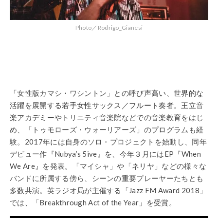
Photo／Rodrigo_Gianesi
「女性版カマシ・ワシントン」との呼び声
高い、世界的な
活躍を展開する若手女性サックス／フルート奏者。王立
音
楽アカデミーやトリニティ音楽院などでの音楽教育をはじ
め、「トゥモローズ・ウォーリアーズ」のプログラムも経
験。2017年には自身のソロ・プロジェクトを始動し、同年
デビュー作『Nubya’s 5ive』を、今年３月にはEP『When
We Are』を発表。「マイシャ」や「ネリヤ」などの様々な
バンドに所属する傍ら、シーンの重要プレーヤーたちとも
多数共演。英ラジオ局が主催する「Jazz FM Award 2018」
では、「Breakthrough Act of the Year」を受賞。