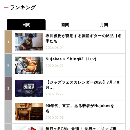
ランキング
日間
週間
月間
布川俊樹が愛用する国産ギターの銘品【名
手たち...
2026.08.04
Nujabes × Shing02〈Luv(...
2020.06.05
【ジャズフェスカレンダー2026】7月／8
月...
2026.06.27
90年代、東京。ある若者がNujabesを
名...
2020.05.08
毎日のBGMに最適！ 世界の「ジャズ専