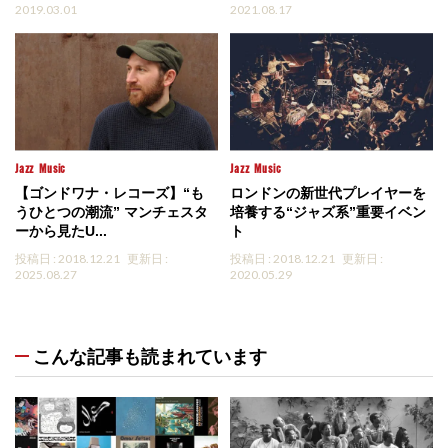
2019.03.01
2021.08.17
Jazz
Music
Jazz
Music
【ゴンドワナ・レコーズ】“も
ロンドンの新世代プレイヤーを
うひとつの潮流” マンチェスタ
培養する“ジャズ系”重要イベン
ーから見たU...
ト
投稿日 : 2018.12.21
更新日 :
投稿日 : 2018.12.21
更新日 :
2025.08.27
2020.05.29
こんな記事も読まれています