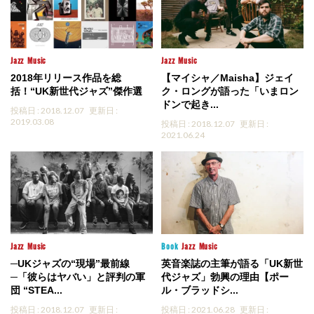
Jazz
Music
Jazz
Music
2018年リリース作品を総
【マイシャ／Maisha】ジェイ
括！“UK新世代ジャズ”傑作選
ク・ロングが語った「いまロン
ドンで起き...
投稿日 : 2018.12.07
更新日 :
2019.03.08
投稿日 : 2018.12.07
更新日 :
2021.06.24
Jazz
Music
Book
Jazz
Music
─UKジャズの“現場”最前線
英音楽誌の主筆が語る「UK新世
─「彼らはヤバい」と評判の軍
代ジャズ」勃興の理由【ポー
団 “STEA...
ル・ブラッドシ...
投稿日 : 2018.12.07
更新日 :
投稿日 : 2021.06.28
更新日 :