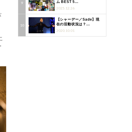
ム BEST 5...
2025.12.26
な
【シャーデー／Sade】現
在の活動状況は？...
2020.10.01
こ
ー