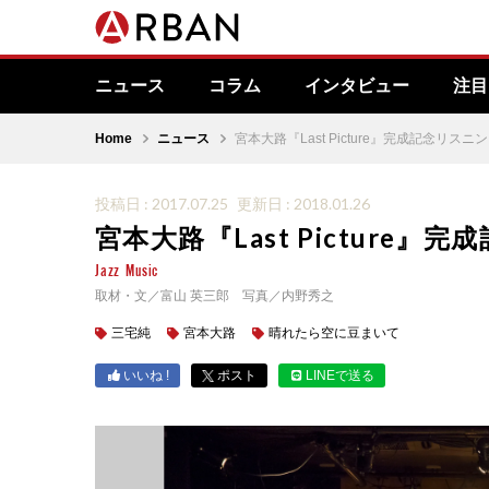
ニュース
コラム
インタビュー
注目
Home
ニュース
宮本大路『Last Picture』完成記念リス
投稿日 : 2017.07.25
更新日 : 2018.01.26
宮本大路『Last Picture
Jazz
Music
取材・文／富山 英三郎 写真／内野秀之
三宅純
宮本大路
晴れたら空に豆まいて
いいね !
ポスト
LINEで送る