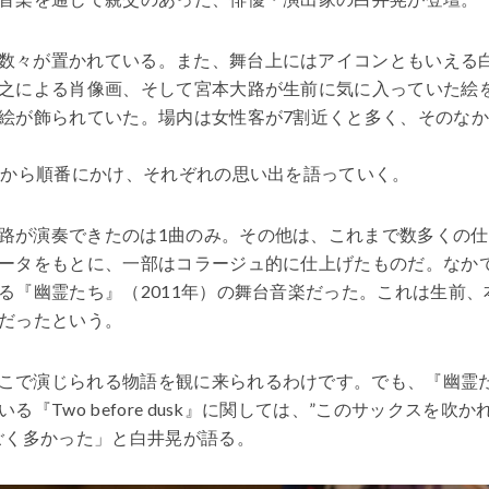
数々が置かれている。また、舞台上にはアイコンともいえる
之による肖像画、そして宮本大路が生前に気に入っていた絵
絵が飾られていた。場内は女性客が7割近くと多く、そのな
目から順番にかけ、それぞれの思い出を語っていく。
路が演奏できたのは1曲のみ。その他は、これまで数多くの仕
ータをもとに、一部はコラージュ的に仕上げたものだ。なか
る『幽霊たち』（2011年）の舞台音楽だった。これは生前、
だったという。
こで演じられる物語を観に来られるわけです。でも、『幽霊
Two before dusk』に関しては、”このサックスを吹か
ごく多かった」と白井晃が語る。