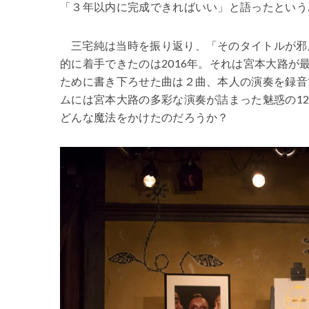
「３年以内に完成できればいい」と語ったという
三宅純は当時を振り返り、「そのタイトルが邪
的に着手できたのは2016年。それは宮本大路
ために書き下ろせた曲は２曲、本人の演奏を録音
ムには宮本大路の多彩な演奏が詰まった魅惑の1
どんな魔法をかけたのだろうか？