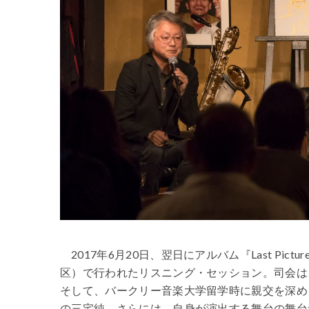
2017年6月20日、翌日にアルバム『Last P
区）で行われたリスニング・セッション。司会は
そして、バークリー音楽大学留学時に親交を深め
の三宅純。さらには、自身が演出する舞台の舞台