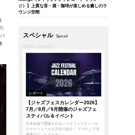
ジ）】上質な音・酒・珈琲が楽しめる癒しのラ
ウンジ空間
格
の
スペシャル
ルバ
Special
体
投稿日 : 2026.06.27
レポート
【ジャズフェスカレンダー2026】
7月／8月／9月開催のジャズフェ
スティバル＆イベント
日本全国で開催されるジャズフェスティバル
のスケジュールを月別で紹介！ アマチュア演
奏家のエントリーを･･･