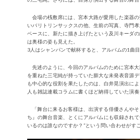
会場の桟敷席には、宮本大路が愛用した楽器の
いバリトリンサックスの他、生前の写真、寺門孝
ベースに、新たに描き上げたという及川キーダの
は奥様の姿も見えた。
3人はシャンパンで献杯すると、アルバムの1曲
先述のように、今回のアルバムのために宮本大
を重ねた三宅純が持っていた膨大な未発表音源デ
も中心的な役割を果たしたのは、白井晃演出によ
人も雑誌連載コラムに書くほど納得していた演奏
「舞台に来るお客様は、出演する俳優さんやそ
ち』の舞台音楽、とくにアルバムにも収録されている『
いるのは誰なのですか？”という問い合わせがす