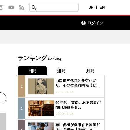
JP
EN
ログイン
ランキング
Ranking
日間
週間
月間
山口組三代目と美空ひば
り、その宿命的関係【ヒ...
2021.07.06
90年代、東京。ある若者が
Nujabesを名...
2020.05.08
布川俊樹が愛用する国産ギ
ターの銘品【名手たち...