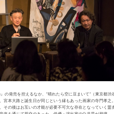
icture』の発売を控えるなか、“晴れたら空に豆まいて”（東京都渋
、宮本大路と誕生日が同じという縁もあった画家の寺門孝之
、その後はお互いの才能が必要不可欠な存在となっていく盟
音楽を通じて親交のあった、俳優・演出家の白井晃が登壇。