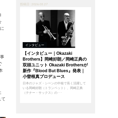
投稿日 : 2026.03.27
白
を
かに
インタビュー
【インタビュー｜Okazaki
事
Brothers】岡崎好朗／岡崎正典の
で
双頭ユニット Okazaki Brothersが
本
新作『Blood But Blues』発表｜
小曽根真プロデュース
日本のジャズ・シーンの中核で長く活躍して
いる岡崎好朗（トランペット）、岡崎正典
た
（テナー・サックス）の･･･
れて