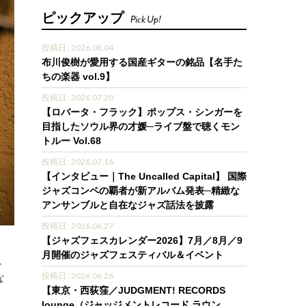
ピックアップ
Pick Up!
投稿日 : 2026.08.04
布川俊樹が愛用する国産ギターの銘品【名手た
ちの楽器 vol.9】
投稿日 : 2026.07.20
【ロバータ・フラック】ポップス・シンガーを
目指したソウル界の才媛─ライブ盤で聴くモン
トルー Vol.68
投稿日 : 2026.07.16
【インタビュー｜The Uncalled Capital】 国際
ジャズコンペの覇者が新アルバム発表─精緻な
アンサンブルと自在なジャズ話法を披露
投稿日 : 2026.06.27
【ジャズフェスカレンダー2026】7月／8月／9
月開催のジャズフェスティバル＆イベント
、
投稿日 : 2026.06.26
な
【東京・西荻窪／JUDGMENT! RECORDS
lounge（ジャッジメントレコード ラウン