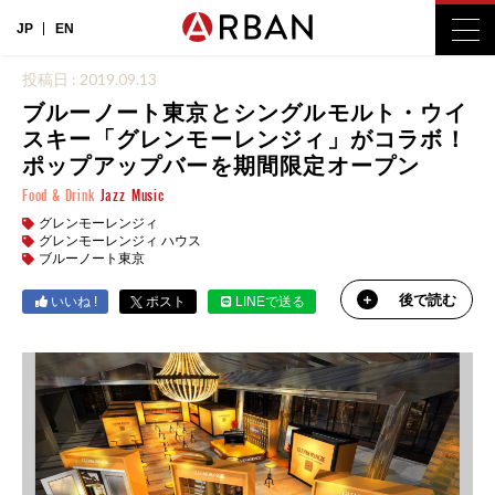
JP
EN
投稿日 : 2019.09.13
ブルーノート東京とシングルモルト・ウイ
スキー「グレンモーレンジィ」がコラボ！
ポップアップバーを期間限定オープン
Food & Drink
Jazz
Music
グレンモーレンジィ
グレンモーレンジィ ハウス
ブルーノート東京
後で読む
いいね !
ポスト
LINEで送る