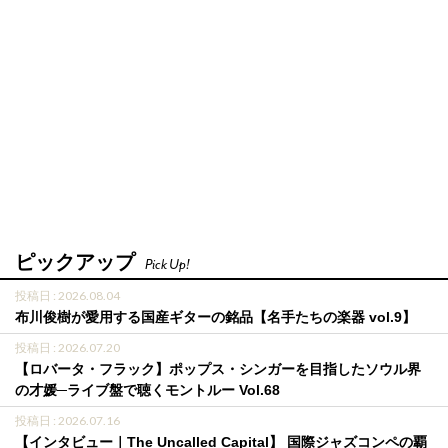
ピックアップ
Pick Up!
投稿日 : 2026.08.04
布川俊樹が愛用する国産ギターの銘品【名手たちの楽器 vol.9】
投稿日 : 2026.07.20
【ロバータ・フラック】ポップス・シンガーを目指したソウル界
の才媛─ライブ盤で聴くモントルー Vol.68
投稿日 : 2026.07.16
【インタビュー｜The Uncalled Capital】 国際ジャズコンペの覇