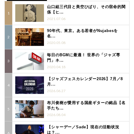
山口組三代目と美空ひばり、その宿命的関
係【ヒ...
2021.07.06
90年代、東京。ある若者がNujabesを
名...
2020.05.08
毎日のBGMに最適！ 世界の「ジャズ専
門」ネ...
2020.04.18
【ジャズフェスカレンダー2026】7月／8
月...
2026.06.27
布川俊樹が愛用する国産ギターの銘品【名
手たち...
2026.08.04
【シャーデー／Sade】現在の活動状況
は？...