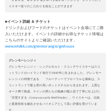
イスキー造りのこだわりを知ることができます
■イベント詳細
＆
チケット
ドリンクおよびフードのチケットはイベント会場にてご購
入いただけます。
イベントの詳細やお得なチケット情報は
こちらのサイトよりご確認いただけます。
www.mhdkk.com/glenmorangie/gmhouse
グレンモーレンジィ
グレンモーレンジィ・シングルモルト・スコッチウイスキーはスコ
ットランドのハイランド地方で
1843
年に生まれました。グレンモー
レンジィの特徴である フルーティーでフローラルな風味は、ス
コットランドで最も背の高いポットスチルから生まれます。上質な
オーク樽で熟成、テインの男たちの熟練の職人技で丁寧に仕上げた
「完璧すぎる（
Unnecessarily Well Made
）」ウイスキーは、伝統
と最新技術を融合させるパイオニアとして高い評価を受けていま
す。