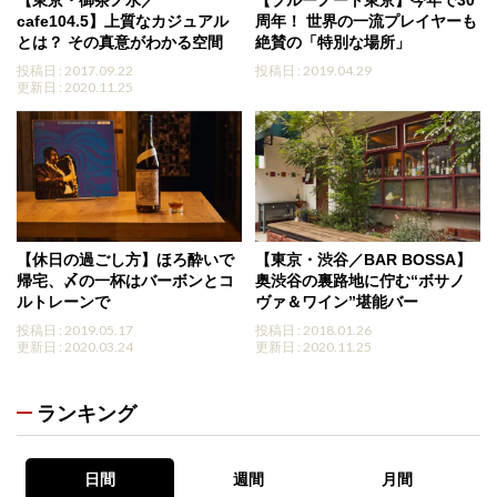
【東京・御茶ノ水／
【ブルーノート東京】今年で30
cafe104.5】上質なカジュアル
周年！ 世界の一流プレイヤーも
とは？ その真意がわかる空間
絶賛の「特別な場所」
投稿日 : 2017.09.22
投稿日 : 2019.04.29
更新日 : 2020.11.25
【休日の過ごし方】ほろ酔いで
【東京・渋谷／BAR BOSSA】
帰宅、〆の一杯はバーボンとコ
奥渋谷の裏路地に佇む“ボサノ
ルトレーンで
ヴァ＆ワイン”堪能バー
投稿日 : 2019.05.17
投稿日 : 2018.01.26
更新日 : 2020.03.24
更新日 : 2020.11.25
ランキング
日間
週間
月間