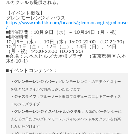
ルカクテルも提供される。
【イベント概況】
グレンモーレンジィ
ハウス
https://www.mhdkk.com/brands/glenmorangie/gmhouse
/
■
開催期間：
10
月９日（水）－
10
月
14
日（月・祝）
■
開催時間：
10
月
9
日（水）、
10
日（木）
16:00-22:00
（
LO 21:30
）
10
月
11
日（金）、
12
日（土）、
13
日（日）、
14
日
（月・祝）
14:00-22:00 (LO 21:30)
■
会場：六本木ヒルズ大屋根プラザ （東京都港区六本
木
6-10-1
）
■
イベントコンテンツ：
・グレンモーレンジィバー：
グレンモーレンジィの主要ウイスキー
を様々なスタイルでお楽しみいただけます
・ジャズライブ：
ブルーノート東京プロデュースによるアーティス
トのジャズライブ
・グレンモーレンジィ
スペシャルカクテル：
人気のバーテンダーに
よるその日だけのグレンモーレンジィのスペシャルカクテルをお楽
しみいただけます
・グレンモーレンジィ
エクスペリエンス：
グレンモーレンジィのウ