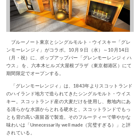
ブルーノート東京と
シングルモルト・ウイスキー
「グレ
ンモーレンジィ」がコラボ。
10
月９日（水）～
10
月
14
日
（月・祝）に、ポップアップバー
「グレンモーレンジィ
ハ
ウス」
を、六本木ヒルズ大屋根プラザ（東京都港区）にて
期間限定でオープンする。
「グレンモーレンジィ」は、
1843
年よりスコットランド
のハイランド地方で造られてきたシングルモルト・ウイス
キー。スコットランド産の大麦だけを使用し、敷地内にあ
る清らかな水源からとれる硬水と、スコットランドでもっ
とも背の高い蒸留器で製造。そのフルーティーで華やかな
味わいは「
Unnecessarily well made
（完璧すぎる）」と評
されている。