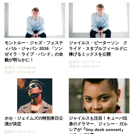
モントルー・ジャズ・フェステ
ジャイルス・ピーターソン ク
ィバル・ジャパン 2016 「ソン
ライド・スタブルフィールドに
ゼイラ・ライブ・バンド」の全
捧げるミックスを公開
貌が明らかに！
投稿日 : 2017.03.14
更新日 : 2018.06.19
投稿日 : 2016.08.26
更新日 : 2018.06.25
ホセ・ジェイムズの特別来日公
ジャイルスも注目！キューバ出
演が決定
身のドラマー、ジィシー・ガル
シアが『tiny desk concert』
投稿日 : 2017.10.20