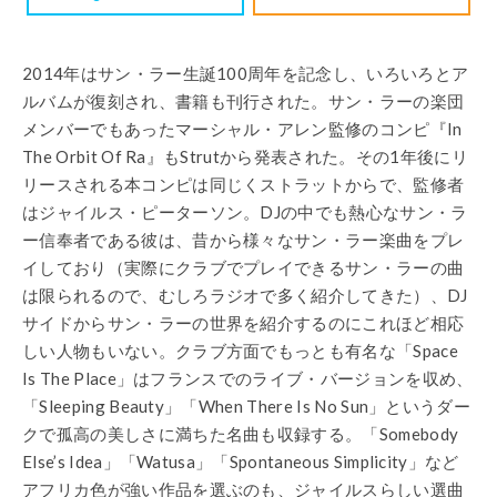
2014年はサン・ラー生誕100周年を記念し、いろいろとア
ルバムが復刻され、書籍も刊行された。サン・ラーの楽団
メンバーでもあったマーシャル・アレン監修のコンピ『In
The Orbit Of Ra』もStrutから発表された。その1年後にリ
リースされる本コンピは同じくストラットからで、監修者
はジャイルス・ピーターソン。DJの中でも熱心なサン・ラ
ー信奉者である彼は、昔から様々なサン・ラー楽曲をプレ
イしており（実際にクラブでプレイできるサン・ラーの曲
は限られるので、むしろラジオで多く紹介してきた）、DJ
サイドからサン・ラーの世界を紹介するのにこれほど相応
しい人物もいない。クラブ方面でもっとも有名な「Space
Is The Place」はフランスでのライブ・バージョンを収め、
「Sleeping Beauty」「When There Is No Sun」というダー
クで孤高の美しさに満ちた名曲も収録する。「Somebody
Else’s Idea」「Watusa」「Spontaneous Simplicity」など
アフリカ色が強い作品を選ぶのも、ジャイルスらしい選曲