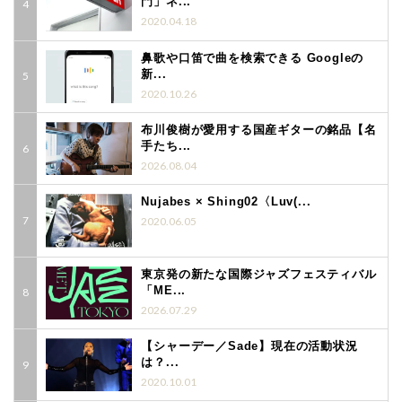
門」ネ...
2020.04.18
鼻歌や口笛で曲を検索できる Googleの
新...
2020.10.26
布川俊樹が愛用する国産ギターの銘品【名
手たち...
2026.08.04
Nujabes × Shing02〈Luv(...
2020.06.05
東京発の新たな国際ジャズフェスティバル
「ME...
2026.07.29
【シャーデー／Sade】現在の活動状況
は？...
2020.10.01