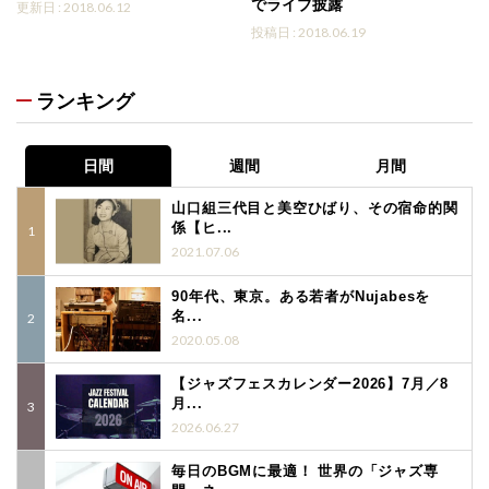
でライブ披露
更新日 : 2018.06.12
投稿日 : 2018.06.19
ランキング
日間
週間
月間
山口組三代目と美空ひばり、その宿命的関
係【ヒ...
2021.07.06
90年代、東京。ある若者がNujabesを
名...
2020.05.08
【ジャズフェスカレンダー2026】7月／8
月...
2026.06.27
毎日のBGMに最適！ 世界の「ジャズ専