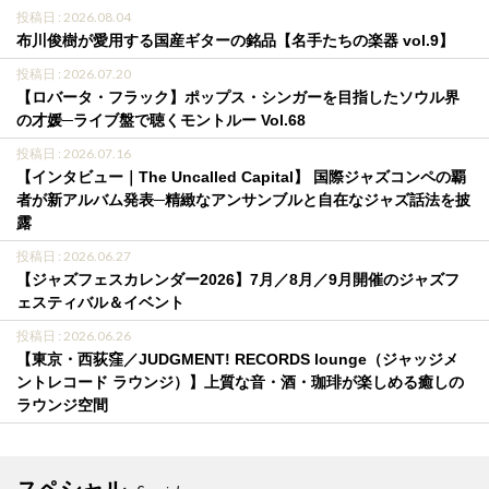
投稿日 : 2026.08.04
布川俊樹が愛用する国産ギターの銘品【名手たちの楽器 vol.9】
投稿日 : 2026.07.20
【ロバータ・フラック】ポップス・シンガーを目指したソウル界
の才媛─ライブ盤で聴くモントルー Vol.68
投稿日 : 2026.07.16
【インタビュー｜The Uncalled Capital】 国際ジャズコンペの覇
者が新アルバム発表─精緻なアンサンブルと自在なジャズ話法を披
露
投稿日 : 2026.06.27
【ジャズフェスカレンダー2026】7月／8月／9月開催のジャズフ
ェスティバル＆イベント
投稿日 : 2026.06.26
【東京・西荻窪／JUDGMENT! RECORDS lounge（ジャッジメ
ントレコード ラウンジ）】上質な音・酒・珈琲が楽しめる癒しの
ラウンジ空間
スペシャル