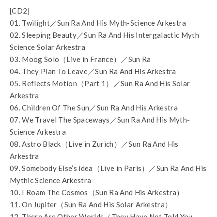
[CD2]
01. Twilight／Sun Ra And His Myth-Science Arkestra
02. Sleeping Beauty／Sun Ra And His Intergalactic Myth
Science Solar Arkestra
03. Moog Solo（Live in France）／Sun Ra
04. They Plan To Leave／Sun Ra And His Arkestra
05. Reflects Motion（Part 1）／Sun Ra And His Solar
Arkestra
06. Children Of The Sun／Sun Ra And His Arkestra
07. We Travel The Spaceways／Sun Ra And His Myth-
Science Arkestra
08. Astro Black（Live in Zurich）／Sun Ra And His
Arkestra
09. Somebody Else’s idea（Live in Paris）／Sun Ra And His
Mythic Science Arkestra
10. I Roam The Cosmos（Sun Ra And His Arkestra）
11. On Jupiter（Sun Ra And His Solar Arkestra）
12. There Are Other Worlds（They Have Not Told You