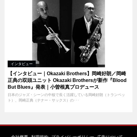
インタビュー
【インタビュー｜Okazaki Brothers】岡崎好朗／岡崎
正典の双頭ユニット Okazaki Brothersが新作『Blood
But Blues』発表｜小曽根真プロデュース
日本のジャズ・シーンの中核で長く活躍している岡崎好朗（トランペッ
ト）、岡崎正典（テナー・サックス）の･･･