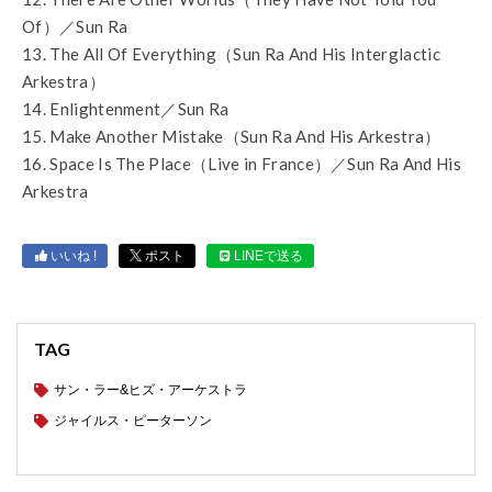
Of）／Sun Ra
13. The All Of Everything（Sun Ra And His Interglactic
Arkestra）
14. Enlightenment／Sun Ra
15. Make Another Mistake（Sun Ra And His Arkestra）
16. Space Is The Place（Live in France）／Sun Ra And His
Arkestra
いいね !
ポスト
LINEで送る
TAG
サン・ラー&ヒズ・アーケストラ
ジャイルス・ピーターソン