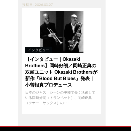
投稿日 : 2026.03.27
インタビュー
【インタビュー｜Okazaki
Brothers】岡崎好朗／岡崎正典の
双頭ユニット Okazaki Brothersが
新作『Blood But Blues』発表｜
小曽根真プロデュース
日本のジャズ・シーンの中核で長く活躍して
いる岡崎好朗（トランペット）、岡崎正典
（テナー・サックス）の･･･