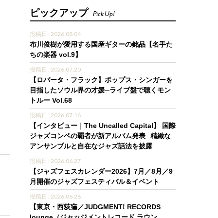
ピックアップ
Pick Up!
投稿日 : 2026.08.04
布川俊樹が愛用する国産ギターの銘品【名手た
ちの楽器 vol.9】
投稿日 : 2026.07.20
【ロバータ・フラック】ポップス・シンガーを
目指したソウル界の才媛─ライブ盤で聴くモン
トルー Vol.68
投稿日 : 2026.07.16
【インタビュー｜The Uncalled Capital】 国際
ジャズコンペの覇者が新アルバム発表─精緻な
アンサンブルと自在なジャズ話法を披露
投稿日 : 2026.06.27
【ジャズフェスカレンダー2026】7月／8月／9
月開催のジャズフェスティバル＆イベント
投稿日 : 2026.06.26
【東京・西荻窪／JUDGMENT! RECORDS
lounge（ジャッジメントレコード ラウン