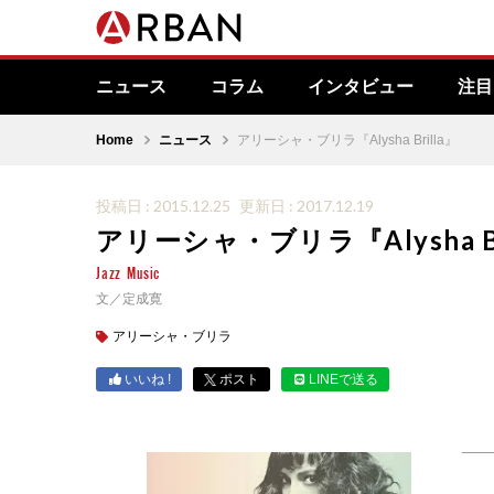
ニュース
コラム
インタビュー
注目
Home
ニュース
アリーシャ・ブリラ『Alysha Brilla』
投稿日 : 2015.12.25
更新日 : 2017.12.19
アリーシャ・ブリラ『Alysha Br
Jazz
Music
文／定成寛
アリーシャ・ブリラ
いいね !
ポスト
LINEで送る