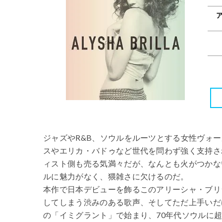
ジャズやR&B、ソウルをルーツとする女性ヴォ
スやエリカ・バドゥなど世代を問わず強く支持さ
ィスト側も売る気満々だが、なんとも火がつかな
ルに魅力がなく、猥雑さに欠けるのだ。
本作で日本デビューを飾るこのアリーシャ・ブリ
してしまう渋みのある歌声、そしてただ上手いだ
の「イミグラント」で始まり、70年代ソウルに