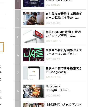
2026.06.27
布川俊樹が愛用する国産ギ
ターの銘品【名手たち...
2026.08.04
毎日のBGMに最適！ 世界
の「ジャズ専門」ネ...
2020.04.18
東京発の新たな国際ジャズ
フェスティバル「ME...
2026.07.29
ウ
鼻歌や口笛で曲を検索でき
テ
る Googleの新...
2020.10.26
カ
Nujabes ×
Shing02〈Luv(...
と
2020.06.05
風
レ
【2025年】ジャズ アルバ