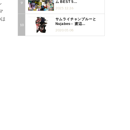
ム BEST 5...
レ
2025.12.26
マ
のは
サムライチャンプルーと
Nujabes─ 渡辺...
2020.05.08