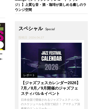
ジ）】上質な音・酒・珈琲が楽しめる癒しのラ
ウンジ空間
スペシャル
Special
投稿日 : 2026.06.27
ー
-
レポート
【ジャズフェスカレンダー2026】
7月／8月／9月開催のジャズフェ
スティバル＆イベント
日本全国で開催されるジャズフェスティバル
のスケジュールを月別で紹介！ アマチュア演
奏家のエントリーを･･･