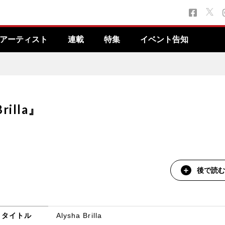
アーティスト
連載
特集
イベント告知
illa』
後で読む
タイトル
Alysha Brilla