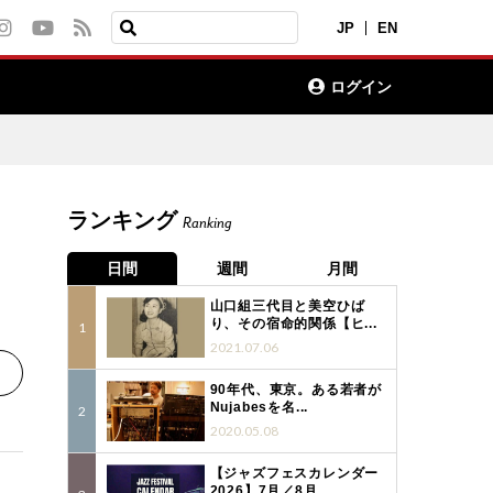
JP
EN
ログイン
ランキング
Ranking
日間
週間
月間
山口組三代目と美空ひば
り、その宿命的関係【ヒ...
2021.07.06
90年代、東京。ある若者が
Nujabesを名...
2020.05.08
【ジャズフェスカレンダー
2026】7月／8月...