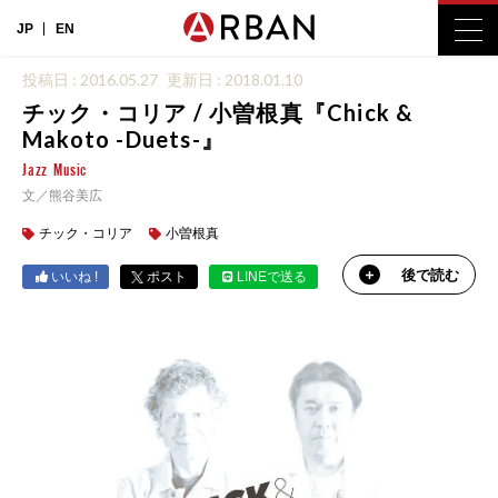
JP
EN
投稿日 : 2016.05.27
更新日 : 2018.01.10
チック・コリア / 小曽根真『Chick &
Makoto -Duets-』
Jazz
Music
文／熊谷美広
チック・コリア
小曽根真
後で読む
いいね !
ポスト
LINEで送る