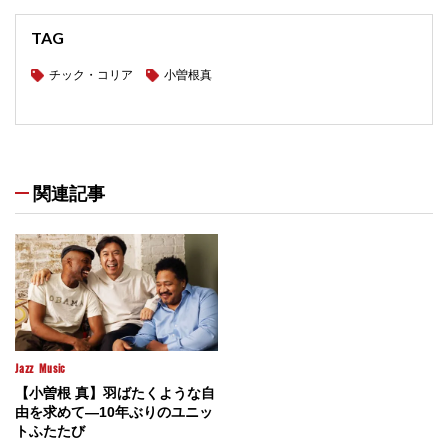
TAG
チック・コリア
小曽根真
関連記事
Jazz
Music
【小曽根 真】羽ばたくような自
由を求めて―10年ぶりのユニッ
トふたたび