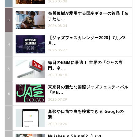
2020.05.08
布川俊樹が愛用する国産ギターの銘品【名
手たち...
2026.08.04
【ジャズフェスカレンダー2026】7月／8
月...
2026.06.27
毎日のBGMに最適！ 世界の「ジャズ専
門」ネ...
2020.04.18
東京発の新たな国際ジャズフェスティバル
「ME...
2026.07.29
鼻歌や口笛で曲を検索できる Googleの
新...
2020.10.26
Nujabes × Shing02〈Luv(...