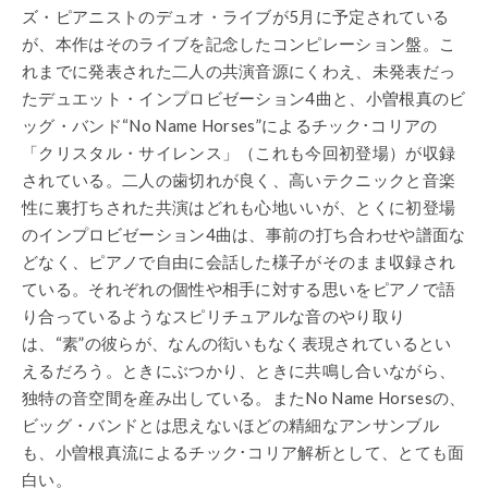
ズ・ピアニストのデュオ・ライブが5月に予定されている
が、本作はそのライブを記念したコンピレーション盤。こ
れまでに発表された二人の共演音源にくわえ、未発表だっ
たデュエット・インプロビゼーション4曲と、小曽根真のビ
ッグ・バンド“No Name Horses”によるチック･コリアの
「クリスタル・サイレンス」（これも今回初登場）が収録
されている。二人の歯切れが良く、高いテクニックと音楽
性に裏打ちされた共演はどれも心地いいが、とくに初登場
のインプロビゼーション4曲は、事前の打ち合わせや譜面な
どなく、ピアノで自由に会話した様子がそのまま収録され
ている。それぞれの個性や相手に対する思いをピアノで語
り合っているようなスピリチュアルな音のやり取り
は、“素”の彼らが、なんの衒いもなく表現されているとい
えるだろう。ときにぶつかり、ときに共鳴し合いながら、
独特の音空間を産み出している。またNo Name Horsesの、
ビッグ・バンドとは思えないほどの精細なアンサンブル
も、小曽根真流によるチック･コリア解析として、とても面
白い。