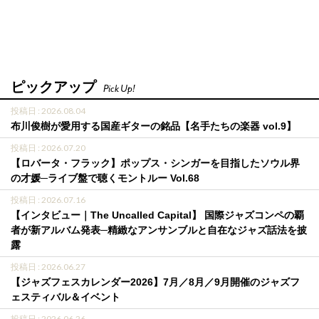
ピックアップ
Pick Up!
投稿日 : 2026.08.04
布川俊樹が愛用する国産ギターの銘品【名手たちの楽器 vol.9】
投稿日 : 2026.07.20
【ロバータ・フラック】ポップス・シンガーを目指したソウル界
の才媛─ライブ盤で聴くモントルー Vol.68
投稿日 : 2026.07.16
【インタビュー｜The Uncalled Capital】 国際ジャズコンペの覇
者が新アルバム発表─精緻なアンサンブルと自在なジャズ話法を披
露
投稿日 : 2026.06.27
【ジャズフェスカレンダー2026】7月／8月／9月開催のジャズフ
ェスティバル＆イベント
投稿日 : 2026.06.26