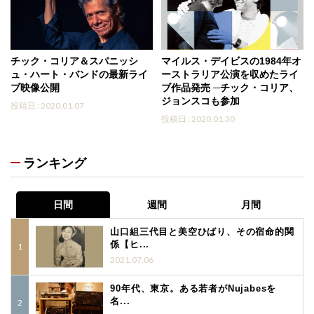
チック・コリア＆スパニッシ
マイルス・デイビスの1984年オ
ュ・ハート・バンドの最新ライ
ーストラリア公演を収めたライ
ブ映像公開
ブ作品発売 ─チック・コリア、
ジョンスコも参加
投稿日 : 2020.01.07
投稿日 : 2020.01.30
ランキング
日間
週間
月間
山口組三代目と美空ひばり、その宿命的関
係【ヒ...
2021.07.06
90年代、東京。ある若者がNujabesを
名...