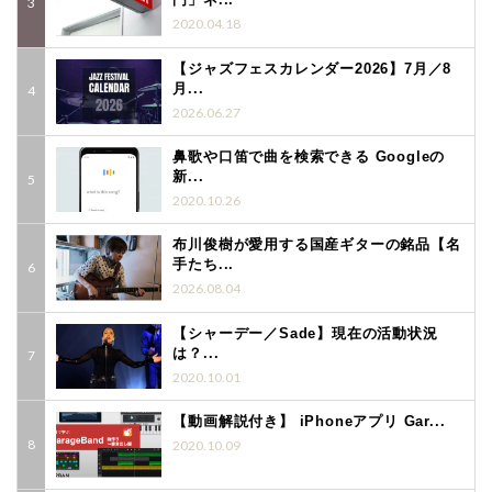
2020.04.18
【ジャズフェスカレンダー2026】7月／8
月...
2026.06.27
鼻歌や口笛で曲を検索できる Googleの
新...
2020.10.26
布川俊樹が愛用する国産ギターの銘品【名
手たち...
2026.08.04
【シャーデー／Sade】現在の活動状況
は？...
2020.10.01
【動画解説付き】 iPhoneアプリ Gar...
2020.10.09