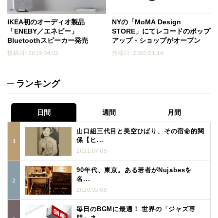
IKEA初のオーディオ製品
NYの「MoMA Design
「ENEBY／エネビー」
STORE」にてレコードのポップ
Bluetoothスピーカー発売
アップ・ショップがオープン
投稿日 : 2019.04.02
投稿日 : 2020.01.14
ランキング
日間
週間
月間
山口組三代目と美空ひばり、その宿命的関
係【ヒ...
2021.07.06
90年代、東京。ある若者がNujabesを
名...
2020.05.08
毎日のBGMに最適！ 世界の「ジャズ専
門」ネ...