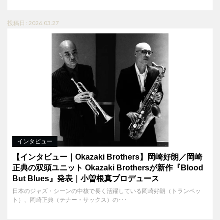
投稿日 : 2026.03.27
インタビュー
【インタビュー｜Okazaki Brothers】岡崎好朗／岡崎
正典の双頭ユニット Okazaki Brothersが新作『Blood
But Blues』発表｜小曽根真プロデュース
日本のジャズ・シーンの中核で長く活躍している岡崎好朗（トランペッ
ト）、岡崎正典（テナー・サックス）の･･･