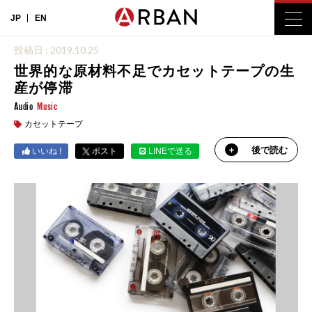
JP
EN
投稿日 : 2019.10.25
世界的な原材料不足でカセットテープの生
産が停滞
Audio
Music
カセットテープ
後で読む
いいね !
ポスト
LINEで送る