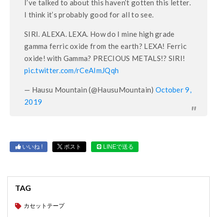
I’ve talked to about this haven’t gotten this letter.
I think it’s probably good for all to see.
SIRI. ALEXA. LEXA. How do I mine high grade
gamma ferric oxide from the earth? LEXA! Ferric
oxide! with Gamma? PRECIOUS METALS!? SIRI!
pic.twitter.com/rCeAImJQqh
— Hausu Mountain (@HausuMountain)
October 9,
2019
いいね !
ポスト
LINEで送る
TAG
カセットテープ