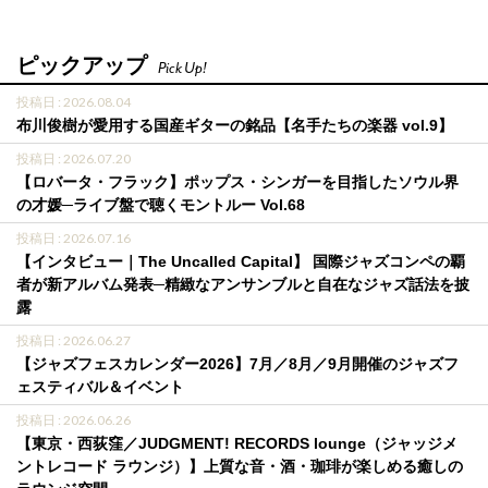
ピックアップ
Pick Up!
投稿日 : 2026.08.04
布川俊樹が愛用する国産ギターの銘品【名手たちの楽器 vol.9】
投稿日 : 2026.07.20
【ロバータ・フラック】ポップス・シンガーを目指したソウル界
の才媛─ライブ盤で聴くモントルー Vol.68
投稿日 : 2026.07.16
【インタビュー｜The Uncalled Capital】 国際ジャズコンペの覇
者が新アルバム発表─精緻なアンサンブルと自在なジャズ話法を披
露
投稿日 : 2026.06.27
【ジャズフェスカレンダー2026】7月／8月／9月開催のジャズフ
ェスティバル＆イベント
投稿日 : 2026.06.26
【東京・西荻窪／JUDGMENT! RECORDS lounge（ジャッジメ
ントレコード ラウンジ）】上質な音・酒・珈琲が楽しめる癒しの