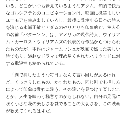
いる。どこかいつも夢見ているようなアダム。知的で快活
なゴルシフテとのコニビネーションは、映画に微笑ましい
ユーモアを生み出しているし、最後に登場する日本の詩人
を演じる永瀬正敏とアダムのやりとりも印象的だ。主人公
の名前「パターソン」は、アメリカの現代詩人、ウィリア
ム・カーロス・ウィリアムズの代表的な作品からつけられ
たものだが、本作はジャームッシュが映画で綴った美しい
詩であり、過剰なドラマで埋め尽くされたハリウッドに対
する批評性も秘められている。
「判で押したような毎日」なんて言い回しがあるけれ
ど、くっきりしたもの、かすれたもの、同じ判でも押し方
によって印象は微妙に違う。その違いを見つけて楽しむこ
とが、人生を味わう極意なのかもしれない。自分の足元に
咲く小さな花の美しさを愛でることの大切さを、この映画
が教えてくれるはずだ。