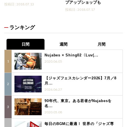
プアップショップも
投稿日 : 2018.07.13
投稿日 : 2018.07.17
ランキング
日間
週間
月間
Nujabes × Shing02〈Luv(...
2020.06.05
【ジャズフェスカレンダー2026】7月／8
月...
2026.06.27
90年代、東京。ある若者がNujabesを
名...
2020.05.08
毎日のBGMに最適！ 世界の「ジャズ専