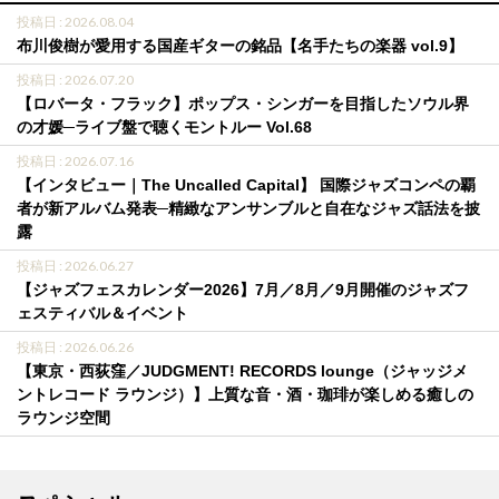
投稿日 : 2026.08.04
布川俊樹が愛用する国産ギターの銘品【名手たちの楽器 vol.9】
投稿日 : 2026.07.20
【ロバータ・フラック】ポップス・シンガーを目指したソウル界
の才媛─ライブ盤で聴くモントルー Vol.68
投稿日 : 2026.07.16
【インタビュー｜The Uncalled Capital】 国際ジャズコンペの覇
者が新アルバム発表─精緻なアンサンブルと自在なジャズ話法を披
露
投稿日 : 2026.06.27
【ジャズフェスカレンダー2026】7月／8月／9月開催のジャズフ
ェスティバル＆イベント
投稿日 : 2026.06.26
【東京・西荻窪／JUDGMENT! RECORDS lounge（ジャッジメ
ントレコード ラウンジ）】上質な音・酒・珈琲が楽しめる癒しの
ラウンジ空間