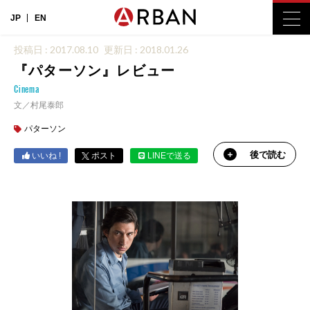
JP
EN
投稿日 : 2017.08.10
更新日 : 2018.01.26
『パターソン』レビュー
Cinema
文／村尾泰郎
パターソン
後で読む
いいね !
ポスト
LINEで送る