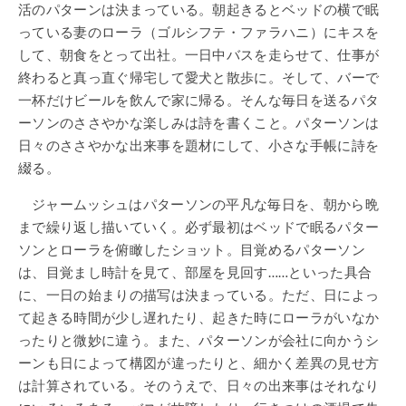
活のパターンは決まっている。朝起きるとベッドの横で眠
っている妻のローラ（ゴルシフテ・ファラハニ）にキスを
して、朝食をとって出社。一日中バスを走らせて、仕事が
終わると真っ直ぐ帰宅して愛犬と散歩に。そして、バーで
一杯だけビールを飲んで家に帰る。そんな毎日を送るパタ
ーソンのささやかな楽しみは詩を書くこと。パターソンは
日々のささやかな出来事を題材にして、小さな手帳に詩を
綴る。
ジャームッシュはパターソンの平凡な毎日を、朝から晩
まで繰り返し描いていく。必ず最初はベッドで眠るパター
ソンとローラを俯瞰したショット。目覚めるパターソン
は、目覚まし時計を見て、部屋を見回す……といった具合
に、一日の始まりの描写は決まっている。ただ、日によっ
て起きる時間が少し遅れたり、起きた時にローラがいなか
ったりと微妙に違う。また、パターソンが会社に向かうシ
ーンも日によって構図が違ったりと、細かく差異の見せ方
は計算されている。そのうえで、日々の出来事はそれなり