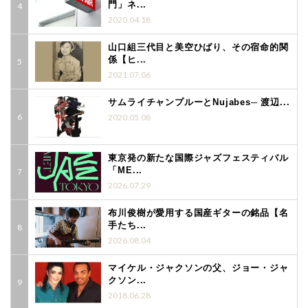
門」ネ...
2020.04.18
山口組三代目と美空ひばり、その宿命的関
係【ヒ...
2021.07.06
サムライチャンプルーとNujabes─ 渡辺...
2020.05.08
東京発の新たな国際ジャズフェスティバル
「ME...
2026.07.29
布川俊樹が愛用する国産ギターの銘品【名
手たち...
2026.08.04
マイケル・ジャクソンの父、ジョー・ジャ
クソン...
2018.06.28