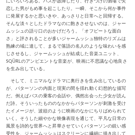
にいろいろある。バスが故障したり、行きつけの酒場で失
恋した男がもめ事を起こしたり。一瞬、そこから何か事件
に発展するかと思いきや、あっさりと日常へと回帰する。
そんな淡々としたドラマなのに飽きさせないのは、ジャー
ムッシュの語り口のおかげだろう。「オフビートな面白
さ」と評されることが多いジャームッシュ独特のリズムは
熟練の域に達して、まるで落語の名人のような味わいを感
じさせるし、ジャームッシュが結成した音楽ユニット、
SQÜRLのアンビエントな音楽が、映画に不思議な心地良さ
を生み出している。
そして、ミニマルなドラマに奥行きを生み出しているの
が、パターソンの内面と現実の間を揺れ動く幻想的な描写
だ。例えばバスの乗客の会話や、偶然出会った少女が読ん
だ詩。そういったもののなかからパターソンが刺激を受け
たイメージが、波紋のように映画のなかにちりばめられて
いく。そうした細やかな映像表現を通じて、平凡な日常の
風景を詩的な世界へと昇華させていくパターソンの鋭い感
受性を、ジャームッシュはスクリーンに繊細に描き出して