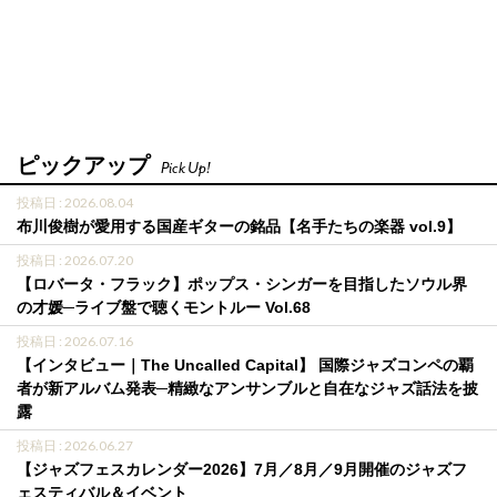
ピックアップ
Pick Up!
投稿日 : 2026.08.04
布川俊樹が愛用する国産ギターの銘品【名手たちの楽器 vol.9】
投稿日 : 2026.07.20
【ロバータ・フラック】ポップス・シンガーを目指したソウル界
の才媛─ライブ盤で聴くモントルー Vol.68
投稿日 : 2026.07.16
【インタビュー｜The Uncalled Capital】 国際ジャズコンペの覇
者が新アルバム発表─精緻なアンサンブルと自在なジャズ話法を披
露
投稿日 : 2026.06.27
【ジャズフェスカレンダー2026】7月／8月／9月開催のジャズフ
ェスティバル＆イベント