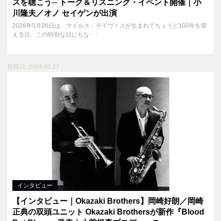
スを聴こう─ トーク＆リスニング・イベント開催｜小
川隆夫／オノ セイゲンが出演
2026年5月26日は、マイルス・デイヴィスが生まれてちょうど100年を迎
える日。この特別な日にちな･･･
投稿日 : 2026.03.27
インタビュー
【インタビュー｜Okazaki Brothers】岡崎好朗／岡崎
正典の双頭ユニット Okazaki Brothersが新作『Blood