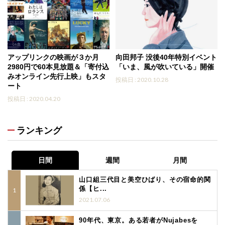
アップリンクの映画が３か月
向田邦子 没後40年特別イベント
2980円で60本見放題＆「寄付込
「いま、風が吹いている」開催
みオンライン先行上映」もスタ
投稿日 : 2020.10.28
ート
投稿日 : 2020.04.20
ランキング
日間
週間
月間
山口組三代目と美空ひばり、その宿命的関
係【ヒ...
2021.07.06
90年代、東京。ある若者がNujabesを