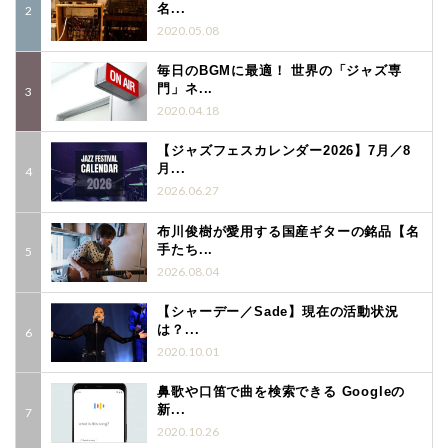
名...
2020.05.08
毎日のBGMに最適！ 世界の「ジャズ専
門」ネ...
2020.04.18
【ジャズフェスカレンダー2026】7月／8
月...
2026.06.27
布川俊樹が愛用する国産ギターの銘品【名
手たち...
2026.08.04
【シャーデー／Sade】現在の活動状況
は？...
2020.10.01
鼻歌や口笛で曲を検索できる Googleの
新...
2020.10.26