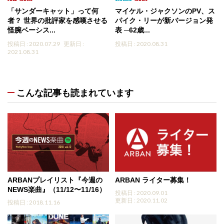
「サンダーキャット」って何
マイケル・ジャクソンのPV、ス
者？ 世界の批評家を感嘆させる
パイク・リーが新バージョン発
怪腕ベーシス...
表 ─62歳...
投稿日 : 2020.07.29
更新日 :
投稿日 : 2020.08.31
2021.08.31
こんな記事も読まれています
ARBANプレイリスト『今週の
ARBAN ライター募集！
NEWS楽曲』（11/12〜11/16）
投稿日 : 2020.09.01
更新日 : 2020.11.02
投稿日 : 2018.11.16