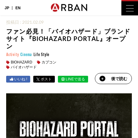
JP
EN
投稿日 : 2021.02.09
ファン必見！「バイオハザード」ブランド
サイト『BIOHAZARD PORTAL』オープ
ン
Activity
Cinema
Life Style
BIOHAZARD
カプコン
バイオハザード
後で読む
いいね !
ポスト
LINEで送る