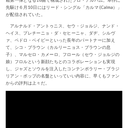
先駆け６月10日にはリード・シングル「カルマ (Calma）」
が配信されていた。
アルナルド・アントゥニス、セウ・ジョルジ、ナンド・
ヘイス、プレチーニョ・ダ・セヒーニャ、ダヂ、シルヴ
ァ、ペドロ・ベイビーといった長年のパートナーに加え
て、シコ・ブラウン（カルリーニョス・ブラウンの息
子）、マルセロ・カメーロ、フロール（セウ・ジョルジの
娘）フロルという新顔たちとのコラボレーションも実現
し、ジャズとソウルを注入したコンテンポラリー・ブラジ
リアン・ポップの名盤といっていい内容に、早くもファン
からの評判は上々だ。