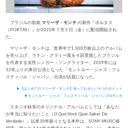
ブラジルの歌姫
マリーザ・モンチ
の新作『ポルタス
（PORTAS）』が2021年７月２日（金）に配信開始され
た。
マリーザ・モンチは、世界中で1,500万枚以上のアルバム
を売り上げ、ラテン・グラミー賞を４回受賞したブラジル
を代表する女性シンガー・ソングライター。2019年には
12年ぶりの来日公演となった「モントルー・ジャズ・フェ
スティバル・ジャパン」出演が話題になった。
▶︎【はじめてのマリーザ・モンチ】知っておきたい６つのポイント
▶︎モントルー・ジャズ・フェスティバル・ジャパン 2019 レポ
スタジオ録音のオリジナル・アルバムとしては『あなた
が本当に知りたいこと（O Que Você Quer Saber De
Verdade）』以来10年振りとなる本作は、SONY MUSIC移
籍第一弾となる16曲で構成されたソロ・アルバム。本作に