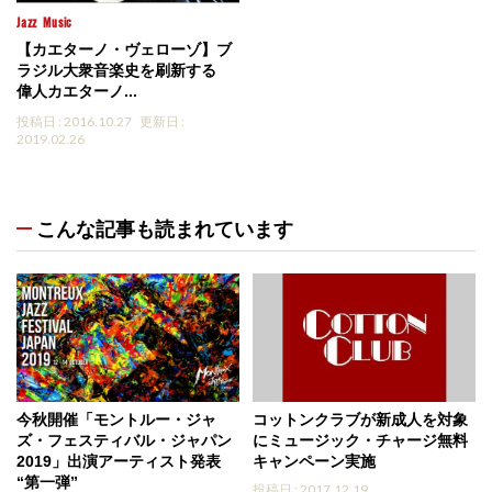
Jazz
Music
【カエターノ・ヴェローゾ】ブ
ラジル大衆音楽史を刷新する
偉人カエターノ...
投稿日 : 2016.10.27
更新日 :
2019.02.26
こんな記事も読まれています
今秋開催「モントルー・ジャ
コットンクラブが新成人を対象
ズ・フェスティバル・ジャパン
にミュージック・チャージ無料
2019」出演アーティスト発表
キャンペーン実施
“第一弾”
投稿日 : 2017.12.19