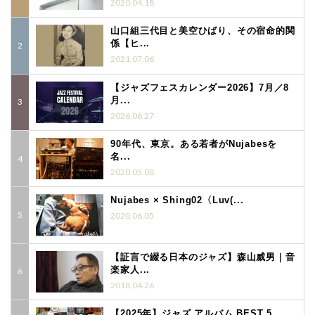
2020.04.18
山口組三代目と美空ひばり、その宿命的関
係【ヒ...
2021.07.06
【ジャズフェスカレンダー2026】7月／8
月...
2026.06.27
90年代、東京。ある若者がNujabesを
名...
2020.05.08
Nujabes × Shing02〈Luv(...
2020.06.05
【証言で綴る日本のジャズ】森山威男｜音
楽家人...
2018.04.26
【2025年】ジャズ アルバム BEST 5...