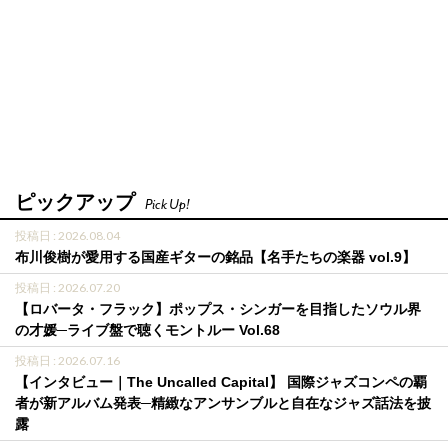
ピックアップ
Pick Up!
投稿日 : 2026.08.04
布川俊樹が愛用する国産ギターの銘品【名手たちの楽器 vol.9】
投稿日 : 2026.07.20
【ロバータ・フラック】ポップス・シンガーを目指したソウル界
の才媛─ライブ盤で聴くモントルー Vol.68
投稿日 : 2026.07.16
【インタビュー｜The Uncalled Capital】 国際ジャズコンペの覇
者が新アルバム発表─精緻なアンサンブルと自在なジャズ話法を披
露