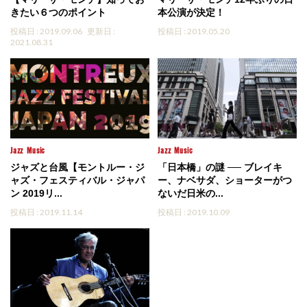
きたい６つのポイント
本公演が決定！
投稿日 : 2019.09.06
更新日 :
投稿日 : 2019.05.20
2021.08.31
Jazz
Music
Jazz
Music
ジャズと台風【モントルー・ジ
「日本橋」の謎 ── ブレイキ
ャズ・フェスティバル・ジャパ
ー、ナベサダ、ショーターがつ
ン 2019リ...
ないだ日米の...
投稿日 : 2019.11.14
投稿日 : 2019.10.09