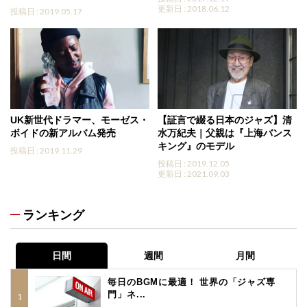
更新日 : 2018.06.12
投稿日 : 2019.05.17
UK新世代ドラマー、モーゼス・
【証言で綴る日本のジャズ】清
ボイドの新アルバム発売
水万紀夫｜父親は『上海バンス
キング』のモデル
投稿日 : 2019.11.29
投稿日 : 2019.12.05
更新日 : 2021.09.03
ランキング
日間
週間
月間
毎日のBGMに最適！ 世界の「ジャズ専
門」ネ...