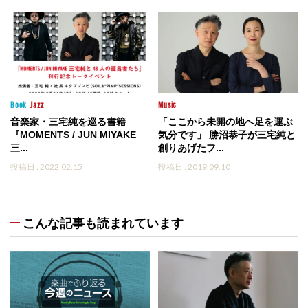
Book
Jazz
Music
音楽家・三宅純を巡る書籍
「ここから未開の地へ足を運ぶ
『MOMENTS / JUN MIYAKE
気分です」 勝沼恭子が三宅純と
三...
創りあげたフ...
投稿日 : 2022.02.15
投稿日 : 2019.09.10
こんな記事も読まれています