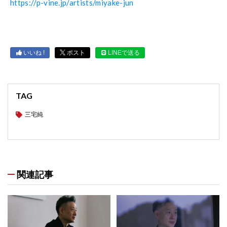
https://p-vine.jp/artists/miyake-jun
いいね !
ポスト
LINEで送る
TAG
三宅純
関連記事