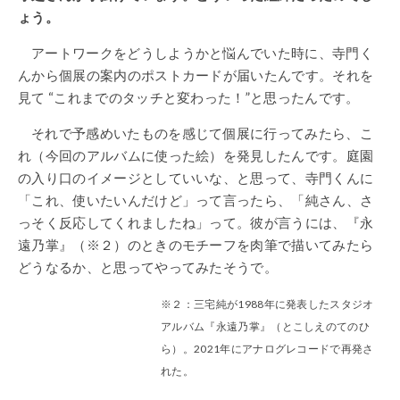
ょう。
アートワークをどうしようかと悩んでいた時に、寺門く
んから個展の案内のポストカードが届いたんです。それを
見て “これまでのタッチと変わった！”と思ったんです。
それで予感めいたものを感じて個展に行ってみたら、こ
れ（今回のアルバムに使った絵）を発見したんです。庭園
の入り口のイメージとしていいな、と思って、寺門くんに
「これ、使いたいんだけど」って言ったら、「純さん、さ
っそく反応してくれましたね」って。彼が言うには、『永
遠乃掌』（※２）のときのモチーフを肉筆で描いてみたら
どうなるか、と思ってやってみたそうで。
※２：三宅純が1988年に発表したスタジオ
アルバム『永遠乃掌』（とこしえのてのひ
ら）。2021年にアナログレコードで再発さ
れた。