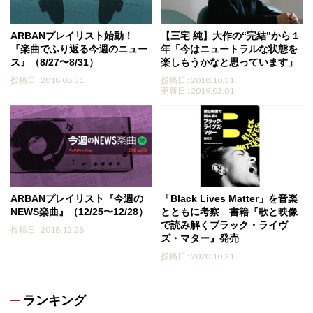
ARBANプレイリスト始動！
【三宅 純】大作の“完結”から１
『楽曲でふり返る今週のニュー
年「今はニュートラルな状態を
ス』（8/27〜8/31）
楽しもうかなと思っています」
投稿日 : 2018.08.31
投稿日 : 2018.10.31
更新日 : 2019.03.01
ARBANプレイリスト『今週の
「Black Lives Matter」を音楽
NEWS楽曲』（12/25〜12/28）
とともに考察─ 書籍『歌と映像
で読み解くブラック・ライヴ
投稿日 : 2018.12.28
ズ・マター』発売
投稿日 : 2020.10.21
ランキング