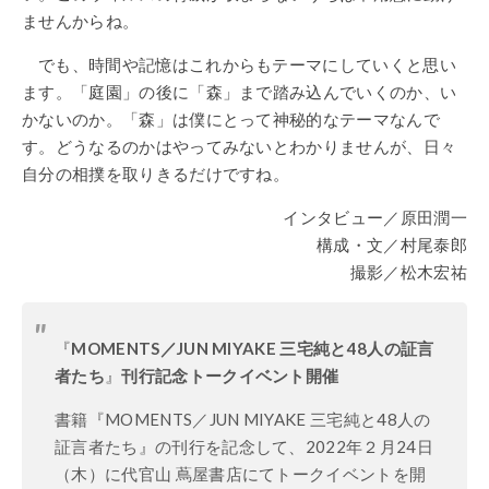
ませんからね。
でも、時間や記憶はこれからもテーマにしていくと思い
ます。「庭園」の後に「森」まで踏み込んでいくのか、い
かないのか。「森」は僕にとって神秘的なテーマなんで
す。どうなるのかはやってみないとわかりませんが、日々
自分の相撲を取りきるだけですね。
インタビュー／原田潤一
構成・文／村尾泰郎
撮影／松木宏祐
『
MOMENTS／JUN MIYAKE 三宅純と48人の証言
者たち
』
刊行記念トークイベント開催
書籍『MOMENTS／JUN MIYAKE 三宅純と48人の
証言者たち』の刊行を記念して、2022年２月24日
（木）に代官山 蔦屋書店にてトークイベントを開