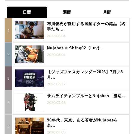
日間
週間
月間
布川俊樹が愛用する国産ギターの銘品【名
手たち...
2026.08.04
Nujabes × Shing02〈Luv(...
2020.06.05
【ジャズフェスカレンダー2026】7月／8
月...
2026.06.27
サムライチャンプルーとNujabes─ 渡辺...
2020.05.08
90年代、東京。ある若者がNujabesを
名...
2020.05.08