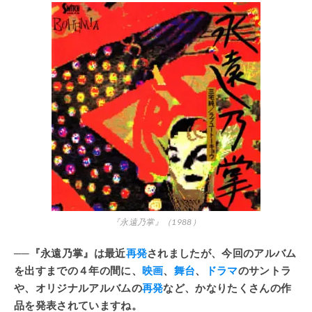
『永遠乃掌』（1988）
──『永遠乃掌』は最近
再発
されましたが、今回のアルバム
を出すまでの４年の間に、
映画
、
舞台
、
ドラマ
のサントラ
や、オリジナルアルバムの
再発
など、かなりたくさんの作
品を発表されていますね。