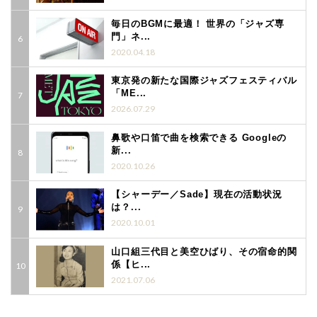
毎日のBGMに最適！ 世界の「ジャズ専
門」ネ...
2020.04.18
東京発の新たな国際ジャズフェスティバル
「ME...
2026.07.29
鼻歌や口笛で曲を検索できる Googleの
新...
2020.10.26
【シャーデー／Sade】現在の活動状況
は？...
2020.10.01
山口組三代目と美空ひばり、その宿命的関
係【ヒ...
2021.07.06