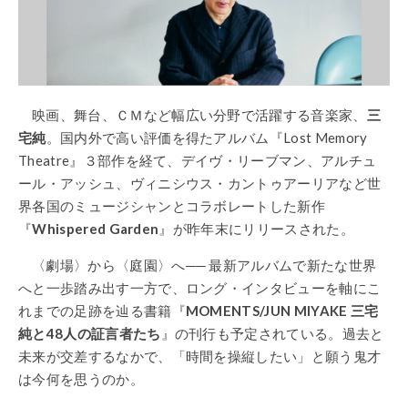
映画、舞台、ＣＭなど幅広い分野で活躍する音楽家、
三
宅純
。国内外で高い評価を得たアルバム『Lost Memory
Theatre』３部作を経て、デイヴ・リーブマン、アルチュ
ール・アッシュ、ヴィニシウス・カントゥアーリアなど世
界各国のミュージシャンとコラボレートした新作
『
Whispered Garden
』が昨年末にリリースされた。
〈劇場〉から〈庭園〉へ── 最新アルバムで新たな世界
へと一歩踏み出す一方で、ロング・インタビューを軸にこ
れまでの足跡を辿る書籍『
MOMENTS/JUN MIYAKE 三宅
純と48人の証言者たち
』の刊行も予定されている。過去と
未来が交差するなかで、「時間を操縦したい」と願う鬼才
は今何を思うのか。