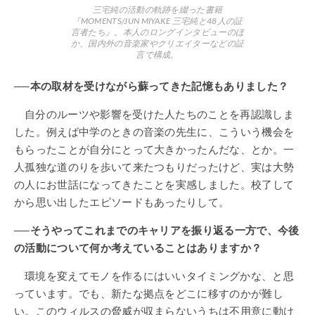
三宅純の活動の軌跡を綴った書籍
『MOMENTS/JUN MIYAKE 三宅純と48人の証
言者たち』。本人のロングインタビューのほ
か、国内外の音楽家やクリエイターなどの証
言で構成。
──本の取材を受けながら蘇ってきた記憶もありました？
自分のルーツや影響を受けた人たちのことを再認識しま
した。例えば中学のときの音楽の先生に、こういう機会を
もらったことが自分にとって大きかったんだな、とか。一
人孤独な道のりを歩いて来たつもりだったけど、実は大勢
の人にお世話になってきたことを実感しました。校了して
から思い出したエピソードもあったりして。
──そうやってこれまでのキャリアを振り返る一方で、今後
の活動について何か考えていることはありますか？
環境を変えてモノを作るにはいいタイミングかな、と思
っています。でも、新たな拠点をどこに移すのかが難し
い。このウィルスの脅威が収まらないうちは不用意に動け