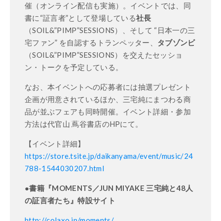
催（オンライン配信も実施）。イベントでは、同
書に“証言者”として登場している
社長
（SOIL&”PIMP”SESSIONS）、そして “日本一の三
宅ファン” を自認するトランペッター、
タブゾンビ
（SOIL&”PIMP”SESSIONS）を交えたセッショ
ン・トークを予定している。
なお、本イベントへの応募者には抽選プレゼント
企画が用意されているほか、三宅純にまつわる商
品が並ぶフェアも同時開催。イベント詳細・参加
方法は代官山 蔦谷書店のHPにて。
【イベント詳細】
https://store.tsite.jp/daikanyama/event/music/24
788-1544030207.html
●書籍『MOMENTS／JUN MIYAKE 三宅純と48人
の証言者たち』特設サイト
http://colaxo.jp/moments/