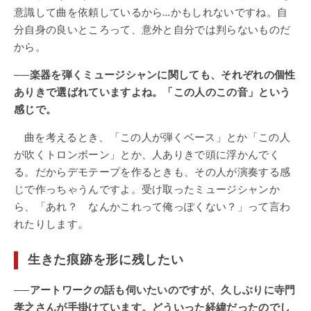
意識して曲を依頼しているから…かもしれないですね。自
分自身の良いところって、意外と自分では判らないものだ
から。
──楽器を弾くミュージシャンに関しても、それぞれの個性
ありきで選ばれていますよね。「この人のこの音」という
感じで。
曲を考えるとき、「この人が弾くベース」とか「この人
が吹くトロンボーン」とか、人ありきで頭に浮かんでく
る。だからデモテープを作るときも、その人が演奏する感
じで作っちゃうんですよ。受け取ったミュージシャンか
ら、「あれ？ なんかこれって俺っぽくない？」って言わ
れたりします。
生きた痕跡を形に残したい
──アートワークの話も伺いたいのですが、久しぶりに寺門
孝之さんが手掛けています。どういった経緯だったのでし