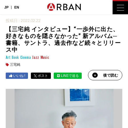
JP
EN
投稿日 : 2022.02.22
【三宅純 インタビュー】“一歩外に出た、
好きなものを隠さなかった” 新アルバム─
書籍、サントラ、過去作など続々とリリー
ス中
Art
Book
Cinema
Jazz
Music
三宅純
後で読む
いいね !
ポスト
LINEで送る