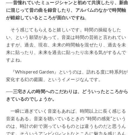
──昔憧れていたミュージシャンと初めて共演したり、新曲
に混じって昔の曲を録音したり、アルバムのなかで時間軸
が錯綜しているところが面白いですね
。
そう感じてもらえると嬉しいです。時間の操縦をした
い、という願望があって。音楽は時間の芸術と言われてい
ますが、過去、現在、未来の時間軸を混ぜたり、過去を未
来に貼ったり、未来を過去に貼ったり出来る気がするんで
すよね。
『Whispered Garden』というのは、訪れる度に時系列が
変化する幻の庭園、というイメージなんです。
──三宅さんの時間へのこだわりは、どういったところから
きているのでしょうか。
一瞬に過ぎていく音楽もあれば、時間以上に長く感じる
音楽もある。音楽を聴いているときの “時間の感覚”という
のは、時計の針で測っているものとは違うものだと思うん
です。そういうアンビバレントなところに魅力を感じるん