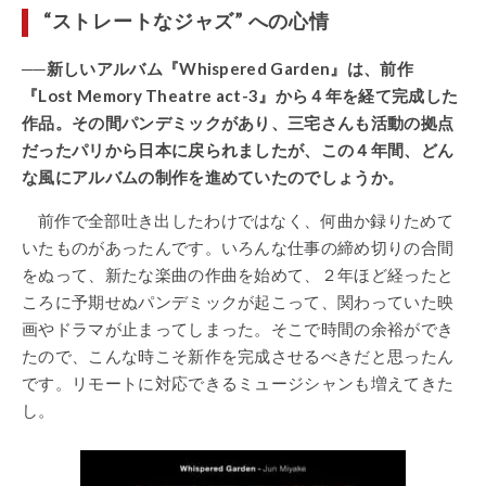
“ストレートなジャズ” への心情
──新しいアルバム『Whispered Garden』は、前作
『Lost Memory Theatre act-3』から４年を経て完成した
作品。その間パンデミックがあり、三宅さんも活動の拠点
だったパリから日本に戻られましたが、この４年間、どん
な風にアルバムの制作を進めていたのでしょうか。
前作で全部吐き出したわけではなく、何曲か録りためて
いたものがあったんです。いろんな仕事の締め切りの合間
をぬって、新たな楽曲の作曲を始めて、２年ほど経ったと
ころに予期せぬパンデミックが起こって、関わっていた映
画やドラマが止まってしまった。そこで時間の余裕ができ
たので、こんな時こそ新作を完成させるべきだと思ったん
です。リモートに対応できるミュージシャンも増えてきた
し。