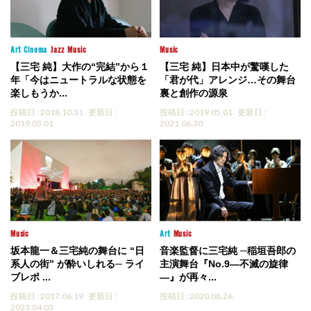
Art
Cinema
Jazz
Music
Music
【三宅 純】大作の“完結”から１
【三宅 純】日本中が驚嘆した
年「今はニュートラルな状態を
「君が代」アレンジ…その舞台
楽しもうか...
裏と創作の源泉
投稿日 : 2018.10.31
更新日 :
投稿日 : 2019.05.01
更新日 :
2019.03.01
2021.06.30
Music
Art
Music
坂本龍一＆三宅純の舞台に “日
音楽監督に三宅純 ─稲垣吾郎の
系人の街” が酔いしれる─ ライ
主演舞台『No.9―不滅の旋律
ブレポ ...
―』が再々...
投稿日 : 2017.06.19
更新日 :
投稿日 : 2020.08.26
2023.04.03