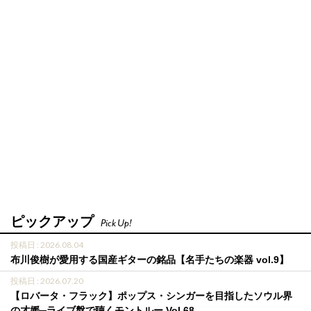
ピックアップ
Pick Up!
投稿日 : 2026.08.04
布川俊樹が愛用する国産ギターの銘品【名手たちの楽器 vol.9】
投稿日 : 2026.07.20
【ロバータ・フラック】ポップス・シンガーを目指したソウル界
の才媛─ライブ盤で聴くモントルー Vol.68