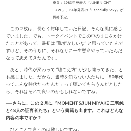
※３：1983年発表の『JUNE NIGHT
LOVE』、84年発表の『Especially Sexy』が
再発予定。
この２枚は、長らく封印していた日記、そんな風に感じ
ていました。でも、トークイベントでこの中の１曲をかけ
たことがあって、最初は “恥ずかしいな” と思っていたんで
すけど、そのうちに、それなりに一生懸命やっていたんだ
なって思えてきたんです。
あと、時代が変わって “聴こえ方” が少し違ってきた、と
も感じました。だから、当時を知らない人たちに「80年代
ってこんな時代だったんだ」って聴いてもらうんだとした
ら、それはそれで良いのかもしれないですね。
──さらに、この２月に『MOMENTS/JUN MIYAKE 三宅純
と48人の証言者たち』という書籍も出ます。これはどんな
内容の本ですか？
ひとことで言うのは難しいですね。