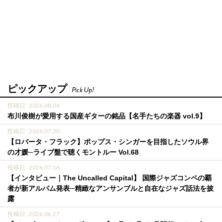
ピックアップ
Pick Up!
投稿日 : 2026.08.04
布川俊樹が愛用する国産ギターの銘品【名手たちの楽器 vol.9】
投稿日 : 2026.07.20
【ロバータ・フラック】ポップス・シンガーを目指したソウル界
の才媛─ライブ盤で聴くモントルー Vol.68
投稿日 : 2026.07.16
【インタビュー｜The Uncalled Capital】 国際ジャズコンペの覇
者が新アルバム発表─精緻なアンサンブルと自在なジャズ話法を披
露
投稿日 : 2026.06.27