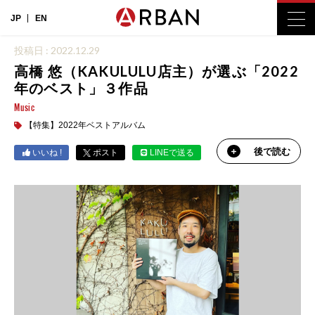
JP
EN
投稿日 : 2022.12.29
高橋 悠（KAKULULU店主）が選ぶ「2022
年のベスト」３作品
Music
【特集】2022年ベストアルバム
後で読む
いいね !
ポスト
LINEで送る