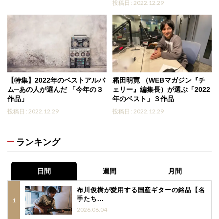
投稿日 : 2022.12.29
【特集】2022年のベストアルバ
霜田明寛 （WEBマガジン『チ
ム─あの人が選んだ 「今年の３
ェリー』編集長）が選ぶ「2022
作品」
年のベスト」３作品
投稿日 : 2022.12.29
投稿日 : 2022.12.29
ランキング
日間
週間
月間
布川俊樹が愛用する国産ギターの銘品【名
手たち...
2026.08.04