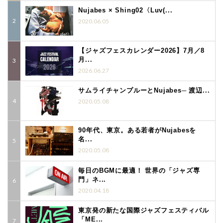
Nujabes × Shing02〈Luv(...
2020.06.05
【ジャズフェスカレンダー2026】7月／8
月...
2026.06.27
サムライチャンプルーとNujabes─ 渡辺...
2020.05.08
90年代、東京。ある若者がNujabesを
名...
2020.05.08
毎日のBGMに最適！ 世界の「ジャズ専
門」ネ...
2020.04.18
東京発の新たな国際ジャズフェスティバル
「ME...