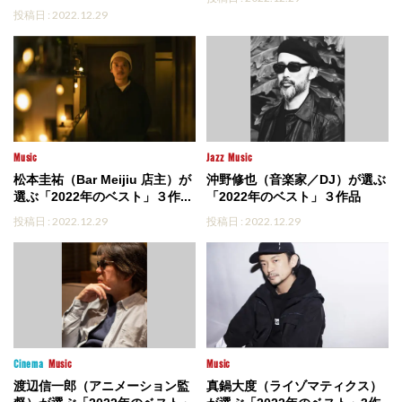
投稿日 : 2022.12.29
Music
Jazz
Music
松本圭祐（Bar Meijiu 店主）が
沖野修也（音楽家／DJ）が選ぶ
選ぶ「2022年のベスト」３作...
「2022年のベスト」３作品
投稿日 : 2022.12.29
投稿日 : 2022.12.29
Cinema
Music
Music
渡辺信一郎（アニメーション監
真鍋大度（ライゾマティクス）