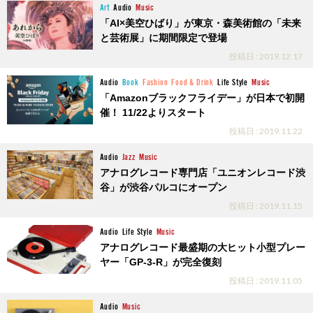
Art
Audio
Music
「AI×美空ひばり」が東京・森美術館の「未来
と芸術展」に期間限定で登場
投稿日 : 2019.12.17
Audio
Book
Fashion
Food & Drink
Life Style
Music
「Amazonブラックフライデー」が日本で初開
催！ 11/22よりスタート
投稿日 : 2019.11.22
Audio
Jazz
Music
アナログレコード専門店「ユニオンレコード渋
谷」が渋谷パルコにオープン
投稿日 : 2019.11.15
Audio
Life Style
Music
アナログレコード最盛期の大ヒット小型プレー
ヤー「GP-3-R」が完全復刻
投稿日 : 2019.11.05
Audio
Music