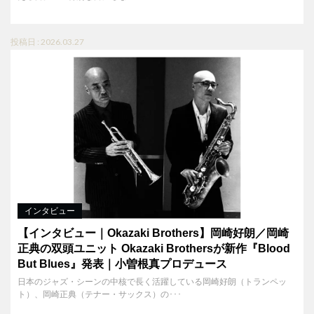
投稿日 : 2026.03.27
インタビュー
【インタビュー｜Okazaki Brothers】岡崎好朗／岡崎
正典の双頭ユニット Okazaki Brothersが新作『Blood
But Blues』発表｜小曽根真プロデュース
日本のジャズ・シーンの中核で長く活躍している岡崎好朗（トランペッ
ト）、岡崎正典（テナー・サックス）の･･･