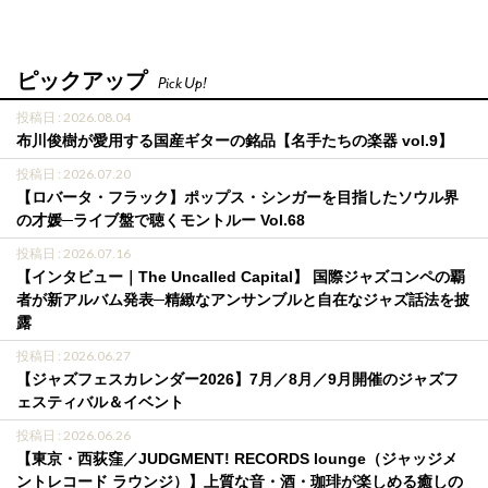
ピックアップ
Pick Up!
投稿日 : 2026.08.04
布川俊樹が愛用する国産ギターの銘品【名手たちの楽器 vol.9】
投稿日 : 2026.07.20
【ロバータ・フラック】ポップス・シンガーを目指したソウル界
の才媛─ライブ盤で聴くモントルー Vol.68
投稿日 : 2026.07.16
【インタビュー｜The Uncalled Capital】 国際ジャズコンペの覇
者が新アルバム発表─精緻なアンサンブルと自在なジャズ話法を披
露
投稿日 : 2026.06.27
【ジャズフェスカレンダー2026】7月／8月／9月開催のジャズフ
ェスティバル＆イベント
投稿日 : 2026.06.26
【東京・西荻窪／JUDGMENT! RECORDS lounge（ジャッジメ
ントレコード ラウンジ）】上質な音・酒・珈琲が楽しめる癒しの