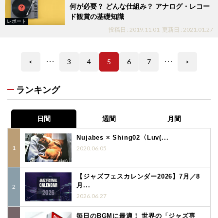
何が必要？ どんな仕組み？ アナログ・レコー
ド観賞の基礎知識
レポート
投稿日 : 2019.11.01
更新日 : 2021.01.27
<
3
4
5
6
7
>
･･･
･･･
ランキング
日間
週間
月間
Nujabes × Shing02〈Luv(...
2020.06.05
【ジャズフェスカレンダー2026】7月／8
月...
2026.06.27
毎日のBGMに最適！ 世界の「ジャズ専