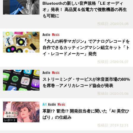
Bluetoothの新しい音声規格「LE オーディ
オ」発表！ 高品質＆低電力で複数機器の再生
も可能に
投稿日 : 2020.01.08
Audio
Music
『大人の科学マガジン』でアナログレコードを
自作できるカッティングマシン組立キット「ト
イ・レコードメーカー」発売
投稿日 : 2020.01.07
Audio
Music
ストリーミング・サービスが米音楽市場の80%
を席巻 ─アメリカレコード協会が発表
投稿日 : 2020.01.06
Art
Audio
Music
革新!? 冒涜!? 開発担当者に聞いた「AI 美空ひ
ばり」の仕組み
レポート
投稿日 : 2019.12.31