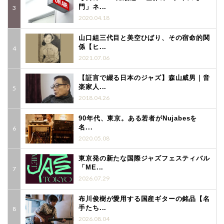
門」ネ...
2020.04.18
山口組三代目と美空ひばり、その宿命的関
係【ヒ...
2021.07.06
【証言で綴る日本のジャズ】森山威男｜音
楽家人...
2018.04.26
90年代、東京。ある若者がNujabesを
名...
2020.05.08
東京発の新たな国際ジャズフェスティバル
「ME...
2026.07.29
布川俊樹が愛用する国産ギターの銘品【名
手たち...
2026.08.04