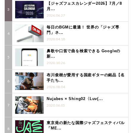
【ジャズフェスカレンダー2026】7月／8
月...
2026.06.27
毎日のBGMに最適！ 世界の「ジャズ専
門」ネ...
2020.04.18
鼻歌や口笛で曲を検索できる Googleの
新...
2020.10.26
布川俊樹が愛用する国産ギターの銘品【名
手たち...
2026.08.04
Nujabes × Shing02〈Luv(...
2020.06.05
東京発の新たな国際ジャズフェスティバル
「ME...