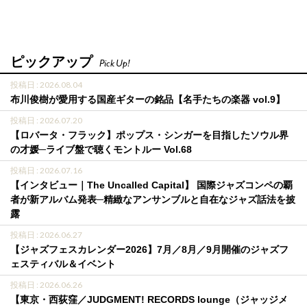
ピックアップ
Pick Up!
投稿日 : 2026.08.04
布川俊樹が愛用する国産ギターの銘品【名手たちの楽器 vol.9】
投稿日 : 2026.07.20
【ロバータ・フラック】ポップス・シンガーを目指したソウル界
の才媛─ライブ盤で聴くモントルー Vol.68
投稿日 : 2026.07.16
【インタビュー｜The Uncalled Capital】 国際ジャズコンペの覇
者が新アルバム発表─精緻なアンサンブルと自在なジャズ話法を披
露
投稿日 : 2026.06.27
【ジャズフェスカレンダー2026】7月／8月／9月開催のジャズフ
ェスティバル＆イベント
投稿日 : 2026.06.26
【東京・西荻窪／JUDGMENT! RECORDS lounge（ジャッジメ