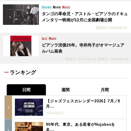
Cinema
Movie
Music
タンゴの革命児・アストル・ピアソラのドキュ
メンタリー映画が12月に全国劇場公開
投稿日 : 2018.09.14
Jazz
Music
ピアソラ没後25年。寺井尚子がオマージュア
ルバム発表
投稿日 : 2017.02.28
更新日 : 2018.06.19
ランキング
日間
週間
月間
【ジャズフェスカレンダー2026】7月／8
月...
2026.06.27
90年代、東京。ある若者がNujabesを
名...