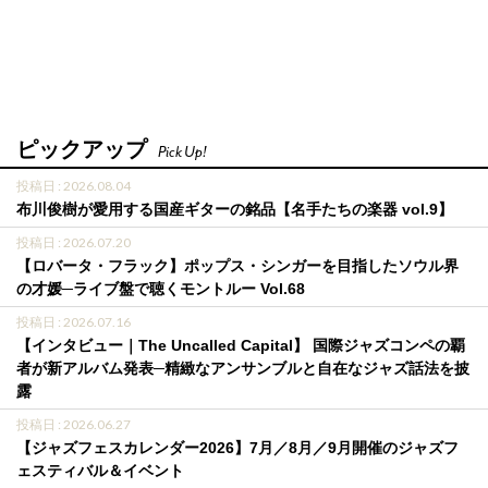
ピックアップ
Pick Up!
投稿日 : 2026.08.04
布川俊樹が愛用する国産ギターの銘品【名手たちの楽器 vol.9】
投稿日 : 2026.07.20
【ロバータ・フラック】ポップス・シンガーを目指したソウル界
の才媛─ライブ盤で聴くモントルー Vol.68
投稿日 : 2026.07.16
【インタビュー｜The Uncalled Capital】 国際ジャズコンペの覇
者が新アルバム発表─精緻なアンサンブルと自在なジャズ話法を披
露
投稿日 : 2026.06.27
【ジャズフェスカレンダー2026】7月／8月／9月開催のジャズフ
ェスティバル＆イベント