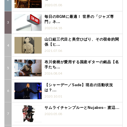
2020.05.08
毎日のBGMに最適！ 世界の「ジャズ専
門」ネ...
2020.04.18
山口組三代目と美空ひばり、その宿命的関
係【ヒ...
2021.07.06
布川俊樹が愛用する国産ギターの銘品【名
手たち...
2026.08.04
【シャーデー／Sade】現在の活動状況
は？...
2020.10.01
サムライチャンプルーとNujabes─ 渡辺...
2020.05.08