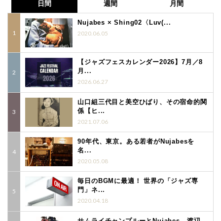
日間
週間
月間
Nujabes × Shing02〈Luv(...
2020.06.05
【ジャズフェスカレンダー2026】7月／8
月...
2026.06.27
山口組三代目と美空ひばり、その宿命的関
係【ヒ...
2021.07.06
90年代、東京。ある若者がNujabesを
名...
2020.05.08
毎日のBGMに最適！ 世界の「ジャズ専
門」ネ...
2020.04.18
サムライチャンプルーとNujabes─ 渡辺...