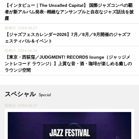
【インタビュー｜The Uncalled Capital】 国際ジャズコンペの覇
者が新アルバム発表─精緻なアンサンブルと自在なジャズ話法を披
露
投稿日 : 2026.06.27
【ジャズフェスカレンダー2026】7月／8月／9月開催のジャズフ
ェスティバル＆イベント
投稿日 : 2026.06.26
【東京・西荻窪／JUDGMENT! RECORDS lounge（ジャッジメ
ントレコード ラウンジ）】上質な音・酒・珈琲が楽しめる癒しの
ラウンジ空間
スペシャル
Special
投稿日 : 2026.06.27