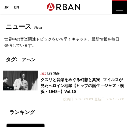
JP
EN
ニュース
News
世界中の音楽関連トピックをいち早くキャッチ。最新情報を毎日
発信しています。
タグ:
アヘン
Jazz
Life Style
クスリと音楽をめぐる幻想と真実─マイルスが
見たヘロイン地獄【ヒップの誕生 ─ジャズ・横
コラム
浜・1948─】Vol.10
投稿日 : 2020.03.03
更新日 : 2021.09.08
ランキング