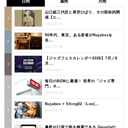
日間
週間
月間
山口組三代目と美空ひばり、その宿命的関
係【ヒ...
2021.07.06
90年代、東京。ある若者がNujabesを
名...
2020.05.08
【ジャズフェスカレンダー2026】7月／8
月...
2026.06.27
毎日のBGMに最適！ 世界の「ジャズ専
門」ネ...
2020.04.18
Nujabes × Shing02〈Luv(...
2020.06.05
鼻歌や口笛で曲を検索できる Googleの