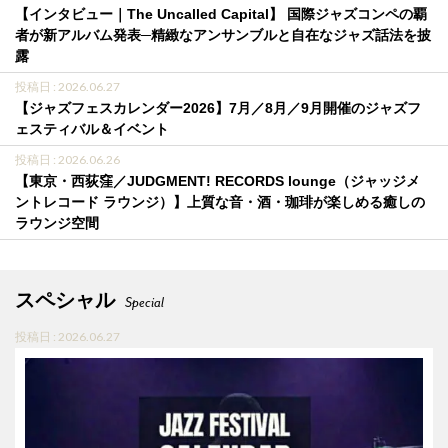
【インタビュー｜The Uncalled Capital】 国際ジャズコンペの覇
者が新アルバム発表─精緻なアンサンブルと自在なジャズ話法を披
露
投稿日 : 2026.06.27
【ジャズフェスカレンダー2026】7月／8月／9月開催のジャズフ
ェスティバル＆イベント
投稿日 : 2026.06.26
【東京・西荻窪／JUDGMENT! RECORDS lounge（ジャッジメ
ントレコード ラウンジ）】上質な音・酒・珈琲が楽しめる癒しの
ラウンジ空間
スペシャル
Special
投稿日 : 2026.06.27