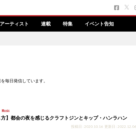
アーティスト
連載
特集
イベント告知
報を毎日発信しています。
e
Music
し方】都会の夜を感じるクラフトジンとキップ・ハンラハン
投稿日 : 2020.10.16
更新日 : 2022.12.0