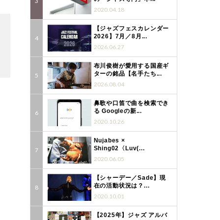
2020.04.18
【ジャズフェスカレンダー
2026】7月／8月...
2026.06.27
布川俊樹が愛用する国産ギ
ターの銘品【名手たち...
2026.08.04
鼻歌や口笛で曲を検索でき
る Googleの新...
2020.10.26
Nujabes ×
Shing02〈Luv(...
2020.06.05
【シャーデー／Sade】現
在の活動状況は？...
2020.10.01
【2025年】ジャズ アルバ