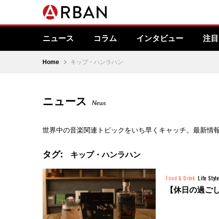
ニュース
コラム
インタビュー
注目
Home
キップ・ハンラハン
ニュース
News
世界中の音楽関連トピックをいち早くキャッチ。最新情
タグ:
キップ・ハンラハン
Food & Drink
Life Styl
【休日の過ご