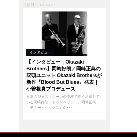
投稿日 : 2026.03.27
インタビュー
【インタビュー｜Okazaki
Brothers】岡崎好朗／岡崎正典の
双頭ユニット Okazaki Brothersが
新作『Blood But Blues』発表｜
小曽根真プロデュース
日本のジャズ・シーンの中核で長く活躍して
いる岡崎好朗（トランペット）、岡崎正典
（テナー・サックス）の･･･