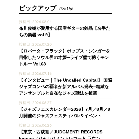
ピックアップ
Pick Up!
投稿日 : 2026.08.04
布川俊樹が愛用する国産ギターの銘品【名手た
ちの楽器 vol.9】
投稿日 : 2026.07.20
【ロバータ・フラック】ポップス・シンガーを
目指したソウル界の才媛─ライブ盤で聴くモン
トルー Vol.68
投稿日 : 2026.07.16
【インタビュー｜The Uncalled Capital】 国際
ジャズコンペの覇者が新アルバム発表─精緻な
アンサンブルと自在なジャズ話法を披露
投稿日 : 2026.06.27
【ジャズフェスカレンダー2026】7月／8月／9
月開催のジャズフェスティバル＆イベント
投稿日 : 2026.06.26
【東京・西荻窪／JUDGMENT! RECORDS
lounge（ジャッジメントレコード ラウン