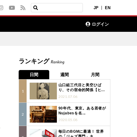
JP
EN
ログイン
ランキング
Ranking
日間
週間
月間
山口組三代目と美空ひば
り、その宿命的関係【ヒ...
2021.07.06
90年代、東京。ある若者が
Nujabesを名...
2020.05.08
6
毎日のBGMに最適！ 世界
の「ジャズ専門」ネ...