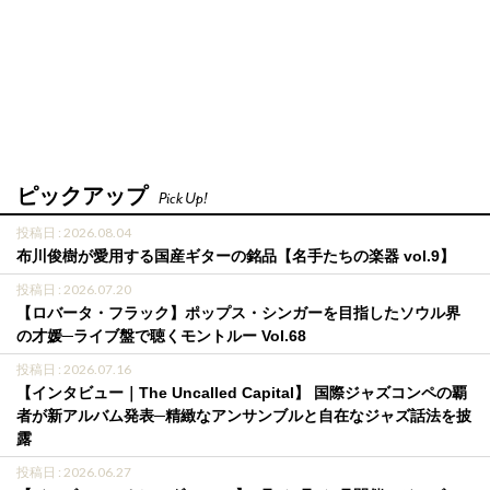
ピックアップ
Pick Up!
投稿日 : 2026.08.04
布川俊樹が愛用する国産ギターの銘品【名手たちの楽器 vol.9】
投稿日 : 2026.07.20
【ロバータ・フラック】ポップス・シンガーを目指したソウル界
の才媛─ライブ盤で聴くモントルー Vol.68
投稿日 : 2026.07.16
【インタビュー｜The Uncalled Capital】 国際ジャズコンペの覇
者が新アルバム発表─精緻なアンサンブルと自在なジャズ話法を披
露
投稿日 : 2026.06.27