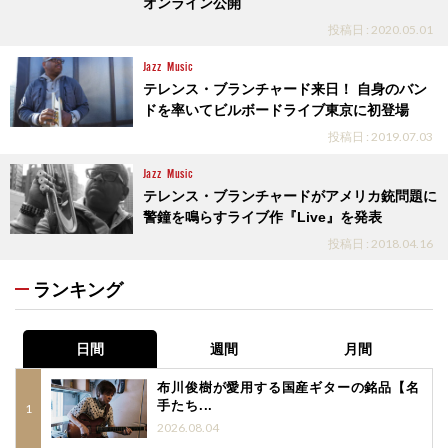
オンライン公開
投稿日 : 2020.05.01
Jazz
Music
テレンス・ブランチャード来日！ 自身のバン
ドを率いてビルボードライブ東京に初登場
投稿日 : 2019.07.03
Jazz
Music
テレンス・ブランチャードがアメリカ銃問題に
警鐘を鳴らすライブ作『Live』を発表
投稿日 : 2018.04.16
ランキング
日間
週間
月間
布川俊樹が愛用する国産ギターの銘品【名
手たち...
2026.08.04