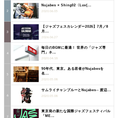
Nujabes × Shing02〈Luv(...
2020.06.05
【ジャズフェスカレンダー2026】7月／8
月...
2026.06.27
毎日のBGMに最適！ 世界の「ジャズ専
門」ネ...
2020.04.18
90年代、東京。ある若者がNujabesを
名...
2020.05.08
サムライチャンプルーとNujabes─ 渡辺...
2020.05.08
東京発の新たな国際ジャズフェスティバル
「ME...