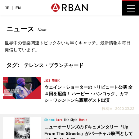
JP
EN
ニュース
News
世界中の音楽関連トピックをいち早くキャッチ。最新情報を毎日
発信しています。
タグ:
テレンス・ブランチャード
Jazz
Music
ウェイン・ショーターのトリビュート公演 全
４回を配信！ ハービー・ハンコック、カマ
シ・ワシントンら豪華ゲスト出演
投稿日 : 2020.05.22
Cinema
Jazz
Life Style
Music
ニューオーリンズのドキュメンタリー『Up
From The Streets』がバーチャル映画として