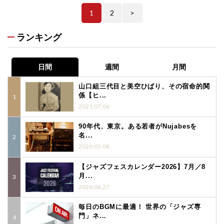
1
2
>
ランキング
日間
週間
月間
山口組三代目と美空ひばり、その宿命的関
係【ヒ...
2021.07.06
90年代、東京。ある若者がNujabesを
名...
2020.05.08
【ジャズフェスカレンダー2026】7月／8
月...
2026.06.27
毎日のBGMに最適！ 世界の「ジャズ専
門」ネ...