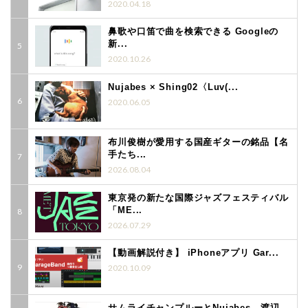
2020.04.18
鼻歌や口笛で曲を検索できる Googleの
新...
2020.10.26
Nujabes × Shing02〈Luv(...
2020.06.05
布川俊樹が愛用する国産ギターの銘品【名
手たち...
2026.08.04
東京発の新たな国際ジャズフェスティバル
「ME...
2026.07.29
【動画解説付き】 iPhoneアプリ Gar...
2020.10.09
サムライチャンプルーとNujabes─ 渡辺...