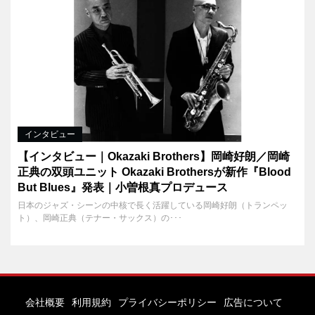
インタビュー
【インタビュー｜Okazaki Brothers】岡崎好朗／岡崎
正典の双頭ユニット Okazaki Brothersが新作『Blood
But Blues』発表｜小曽根真プロデュース
日本のジャズ・シーンの中核で長く活躍している岡崎好朗（トランペッ
ト）、岡崎正典（テナー・サックス）の･･･
会社概要
利用規約
プライバシーポリシー
広告について