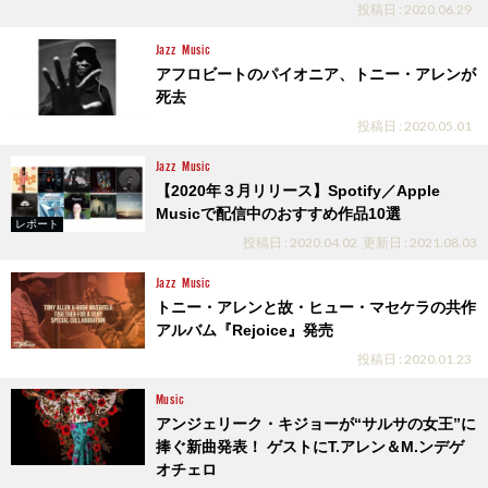
投稿日 : 2020.06.29
Jazz
Music
アフロビートのパイオニア、トニー・アレンが
死去
投稿日 : 2020.05.01
Jazz
Music
【2020年３月リリース】Spotify／Apple
Musicで配信中のおすすめ作品10選
レポート
投稿日 : 2020.04.02
更新日 : 2021.08.03
Jazz
Music
トニー・アレンと故・ヒュー・マセケラの共作
アルバム『Rejoice』発売
投稿日 : 2020.01.23
Music
アンジェリーク・キジョーが“サルサの女王”に
捧ぐ新曲発表！ ゲストにT.アレン＆M.ンデゲ
オチェロ