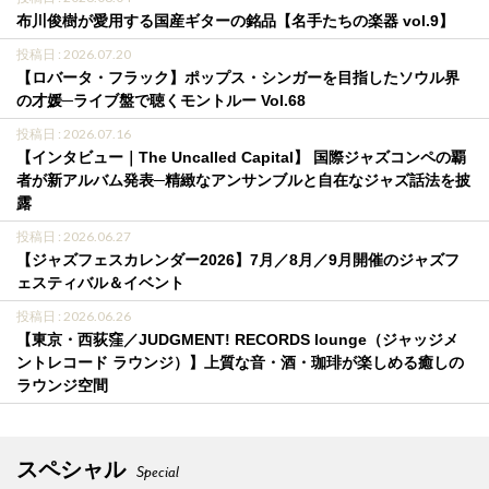
布川俊樹が愛用する国産ギターの銘品【名手たちの楽器 vol.9】
投稿日 : 2026.07.20
【ロバータ・フラック】ポップス・シンガーを目指したソウル界
の才媛─ライブ盤で聴くモントルー Vol.68
投稿日 : 2026.07.16
【インタビュー｜The Uncalled Capital】 国際ジャズコンペの覇
者が新アルバム発表─精緻なアンサンブルと自在なジャズ話法を披
露
投稿日 : 2026.06.27
【ジャズフェスカレンダー2026】7月／8月／9月開催のジャズフ
ェスティバル＆イベント
投稿日 : 2026.06.26
【東京・西荻窪／JUDGMENT! RECORDS lounge（ジャッジメ
ントレコード ラウンジ）】上質な音・酒・珈琲が楽しめる癒しの
ラウンジ空間
スペシャル
Special