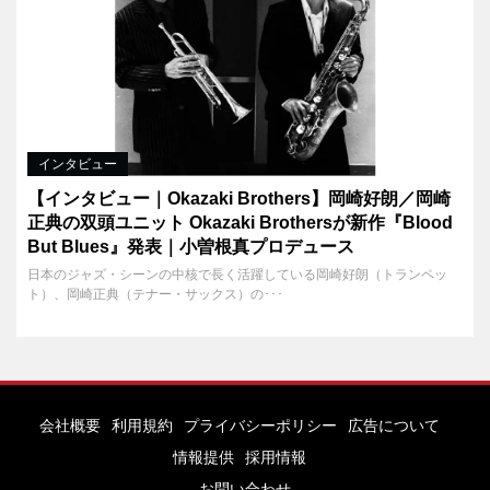
インタビュー
【インタビュー｜Okazaki Brothers】岡崎好朗／岡崎
正典の双頭ユニット Okazaki Brothersが新作『Blood
But Blues』発表｜小曽根真プロデュース
日本のジャズ・シーンの中核で長く活躍している岡崎好朗（トランペッ
ト）、岡崎正典（テナー・サックス）の･･･
会社概要
利用規約
プライバシーポリシー
広告について
情報提供
採用情報
お問い合わせ