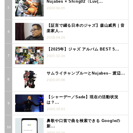
Nujabes × Shing02〈Luv(...
2020.06.05
【証言で綴る日本のジャズ】森山威男｜音
楽家人...
2018.04.26
【2025年】ジャズ アルバム BEST 5...
2025.12.26
サムライチャンプルーとNujabes─ 渡辺...
2020.05.08
【シャーデー／Sade】現在の活動状況
は？...
2020.10.01
鼻歌や口笛で曲を検索できる Googleの
新...
2020.10.26