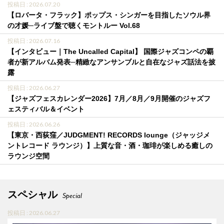
投稿日 : 2026.07.20
【ロバータ・フラック】ポップス・シンガーを目指したソウル界
の才媛─ライブ盤で聴くモントルー Vol.68
投稿日 : 2026.07.16
【インタビュー｜The Uncalled Capital】 国際ジャズコンペの覇
者が新アルバム発表─精緻なアンサンブルと自在なジャズ話法を披
露
投稿日 : 2026.06.27
【ジャズフェスカレンダー2026】7月／8月／9月開催のジャズフ
ェスティバル＆イベント
投稿日 : 2026.06.26
【東京・西荻窪／JUDGMENT! RECORDS lounge（ジャッジメ
ントレコード ラウンジ）】上質な音・酒・珈琲が楽しめる癒しの
ラウンジ空間
スペシャル
Special
投稿日 : 2026.06.27