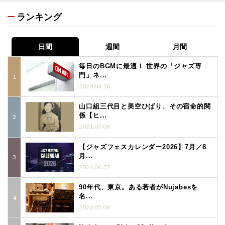
ランキング
日間
週間
月間
毎日のBGMに最適！ 世界の「ジャズ専
門」ネ...
2020.04.18
山口組三代目と美空ひばり、その宿命的関
係【ヒ...
2021.07.06
【ジャズフェスカレンダー2026】7月／8
月...
2026.06.27
90年代、東京。ある若者がNujabesを
名...
2020.05.08