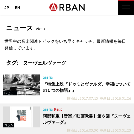
JP
EN
ニュース
News
世界中の音楽関連トピックをいち早くキャッチ。最新情報を毎日
発信しています。
タグ:
ヌーヴェルヴァーグ
Cinema
『特集上映『ドゥミとヴァルダ、幸福について
の５つの物語』』
レビュー
投稿日 : 2017.07.15
更新日 : 2018.01.26
Cinema
Music
阿部和重【音楽／映画覚書】第６回『ヌーヴェ
ルヴァーグ』
コラム
投稿日 : 2016.03.30
更新日 : 2020.01.23