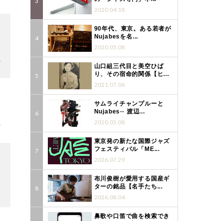
2020.04.18
90年代、東京。ある若者が
Nujabesを名...
2020.05.08
0
山口組三代目と美空ひば
り、その宿命的関係【ヒ...
2021.07.06
サムライチャンプルーと
Nujabes─ 渡辺...
2020.05.08
9
東京発の新たな国際ジャズ
フェスティバル「ME...
2026.07.29
4
布川俊樹が愛用する国産ギ
ターの銘品【名手たち...
2026.08.04
鼻歌や口笛で曲を検索でき