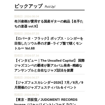
ピックアップ
Pick Up!
投稿日 : 2026.08.04
布川俊樹が愛用する国産ギターの銘品【名手た
ちの楽器 vol.9】
投稿日 : 2026.07.20
【ロバータ・フラック】ポップス・シンガーを
目指したソウル界の才媛─ライブ盤で聴くモン
トルー Vol.68
投稿日 : 2026.07.16
【インタビュー｜The Uncalled Capital】 国際
ジャズコンペの覇者が新アルバム発表─精緻な
アンサンブルと自在なジャズ話法を披露
投稿日 : 2026.06.27
【ジャズフェスカレンダー2026】7月／8月／9
月開催のジャズフェスティバル＆イベント
投稿日 : 2026.06.26
【東京・西荻窪／JUDGMENT! RECORDS
lounge（ジャッジメントレコード ラウン