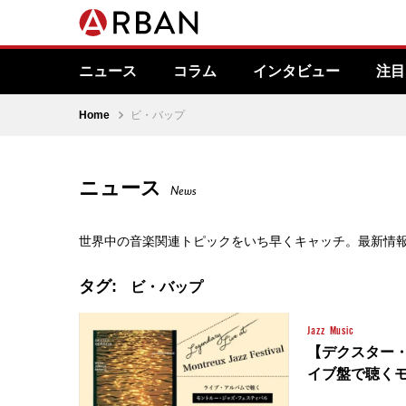
ニュース
コラム
インタビュー
注目
Home
ビ・バップ
ニュース
News
世界中の音楽関連トピックをいち早くキャッチ。最新情
タグ:
ビ・バップ
Jazz
Music
【デクスター
イブ盤で聴くモン