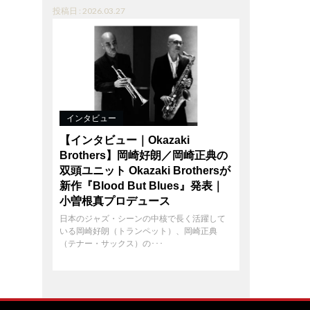
投稿日 : 2026.03.27
インタビュー
【インタビュー｜Okazaki
Brothers】岡崎好朗／岡崎正典の
双頭ユニット Okazaki Brothersが
新作『Blood But Blues』発表｜
小曽根真プロデュース
日本のジャズ・シーンの中核で長く活躍して
いる岡崎好朗（トランペット）、岡崎正典
（テナー・サックス）の･･･