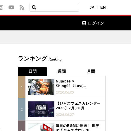
JP
EN
ログイン
ランキング
Ranking
日間
週間
月間
Nujabes ×
Shing02〈Luv(...
2020.06.05
【ジャズフェスカレンダー
2026】7月／8月...
2026.06.27
毎日のBGMに最適！ 世界
0
の「ジャズ専門」ネ...