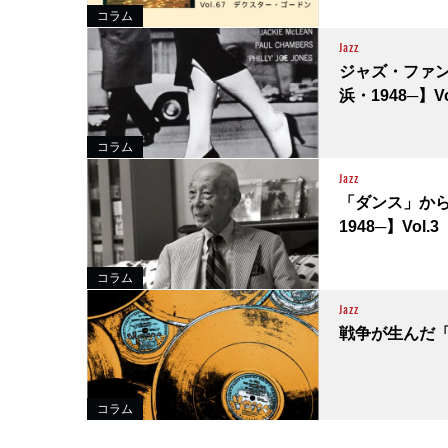
コラム
Jazz
ジャズ・ファン
浜・1948─】Vo
コラム
Jazz
「ダンス」から
1948─】Vol.3
コラム
Jazz
戦争が生んだ「
コラム