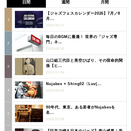
日間
週間
月間
【ジャズフェスカレンダー2026】7月／8
月...
2026.06.27
毎日のBGMに最適！ 世界の「ジャズ専
門」ネ...
2020.04.18
山口組三代目と美空ひばり、その宿命的関
係【ヒ...
2021.07.06
Nujabes × Shing02〈Luv(...
2020.06.05
90年代、東京。ある若者がNujabesを
名...
2020.05.08
【証言で綴る日本のジャズ】森山威男｜音