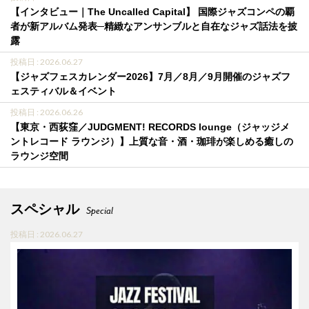
【インタビュー｜The Uncalled Capital】 国際ジャズコンペの覇
者が新アルバム発表─精緻なアンサンブルと自在なジャズ話法を披
露
投稿日 : 2026.06.27
【ジャズフェスカレンダー2026】7月／8月／9月開催のジャズフ
ェスティバル＆イベント
投稿日 : 2026.06.26
【東京・西荻窪／JUDGMENT! RECORDS lounge（ジャッジメ
ントレコード ラウンジ）】上質な音・酒・珈琲が楽しめる癒しの
ラウンジ空間
スペシャル
Special
投稿日 : 2026.06.27