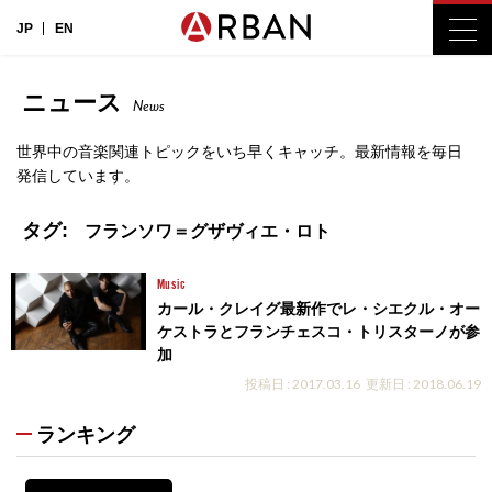
JP
EN
ニュース
News
世界中の音楽関連トピックをいち早くキャッチ。最新情報を毎日
発信しています。
タグ:
フランソワ＝グザヴィエ・ロト
Music
カール・クレイグ最新作でレ・シエクル・オー
ケストラとフランチェスコ・トリスターノが参
加
投稿日 : 2017.03.16
更新日 : 2018.06.19
ランキング