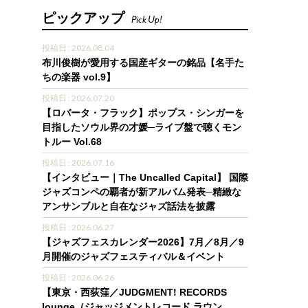
ピックアップ
Pick Up!
投稿日 : 2026.08.04
布川俊樹が愛用する国産ギターの銘品【名手た
ちの楽器 vol.9】
投稿日 : 2026.07.20
【ロバータ・フラック】ポップス・シンガーを
目指したソウル界の才媛─ライブ盤で聴くモン
トルー Vol.68
投稿日 : 2026.07.16
【インタビュー｜The Uncalled Capital】 国際
ジャズコンペの覇者が新アルバム発表─精緻な
アンサンブルと自在なジャズ話法を披露
投稿日 : 2026.06.27
【ジャズフェスカレンダー2026】7月／8月／9
月開催のジャズフェスティバル＆イベント
投稿日 : 2026.06.26
【東京・西荻窪／JUDGMENT! RECORDS
lounge（ジャッジメントレコード ラウン