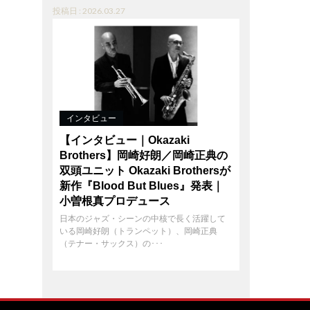
投稿日 : 2026.03.27
インタビュー
【インタビュー｜Okazaki
Brothers】岡崎好朗／岡崎正典の
双頭ユニット Okazaki Brothersが
新作『Blood But Blues』発表｜
小曽根真プロデュース
日本のジャズ・シーンの中核で長く活躍して
いる岡崎好朗（トランペット）、岡崎正典
（テナー・サックス）の･･･