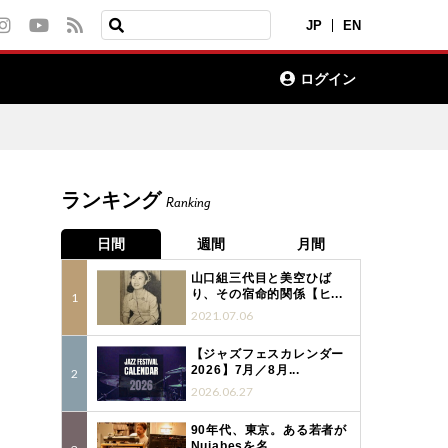
JP
EN
ログイン
ランキング
Ranking
日間
週間
月間
山口組三代目と美空ひば
り、その宿命的関係【ヒ...
2021.07.06
【ジャズフェスカレンダー
2026】7月／8月...
2026.06.27
90年代、東京。ある若者が
Nujabesを名...