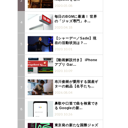
2020.05.08
毎日のBGMに最適！ 世界
の「ジャズ専門」ネ...
2020.04.18
【シャーデー／Sade】現
在の活動状況は？...
2020.10.01
【動画解説付き】 iPhone
アプリ Gar...
2020.10.09
布川俊樹が愛用する国産ギ
ターの銘品【名手たち...
2026.08.04
鼻歌や口笛で曲を検索でき
る Googleの新...
2020.10.26
東京発の新たな国際ジャズ