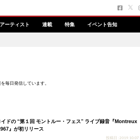
アーティスト
連載
特集
イベント告知
報を毎日発信しています。
ドの “第１回 モントルー・フェス” ライブ録音『Montreux
val 1967』が初リリース
投稿日 : 2019.10.07