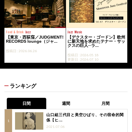
Food & Drink
Jazz
Jazz
Music
【東京・西荻窪／JUDGMENT!
【デクスター・ゴードン】欧州
RECORDS lounge（ジャ...
に新天地を求めたテナー・サッ
クスの巨人─ラ...
投稿日 : 2026.06.26
投稿日 : 2026.05.18
更新日 : 2026.07.10
ランキング
日間
週間
月間
山口組三代目と美空ひばり、その宿命的関
係【ヒ...
2021.07.06