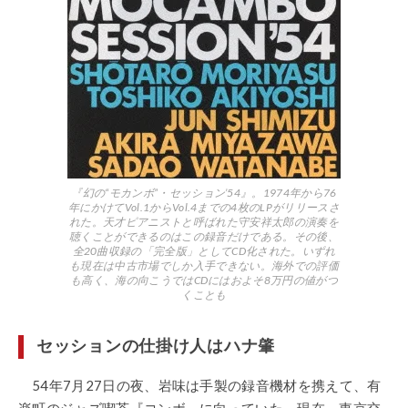
『幻の“モカンボ”・セッション’54』。1974年から76
年にかけてVol.1からVol.4までの4枚のLPがリリースさ
れた。天才ピアニストと呼ばれた守安祥太郎の演奏を
聴くことができるのはこの録音だけである。その後、
全20曲収録の「完全版」としてCD化された。いずれ
も現在は中古市場でしか入手できない。海外での評価
も高く、海の向こうではCDにはおよそ8万円の値がつ
くことも
セッションの仕掛け人はハナ肇
54年7月27日の夜、岩味は手製の録音機材を携えて、有