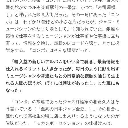
楽町のジャズ喫茶『コンボ』に向っていた。現在、東京交
通会館が立つJR有楽町駅前の一帯は、かつて「寿司屋横
丁」と呼ばれた飲食店街だった。その一角にあった『コン
ボ』は、わずか10畳ほどの小さな店だったが、ジャズ・ミ
ュージシャンのたまり場としてよく知られていた。銀座や
築地で仕事をするミュージシャンが仕事前や仕事後に立ち
寄って、情報を交換し、最新のレコードを聴き、ときに採
譜をする。『コンボ』はそんな場所だった。
「輸入盤の新しいアルバムをいい音で聴き、最新情報を
仕入れるメリットも大きかったが、毎日のように顔を出す
ミュージシャンや常連たちとの日常的な接触を通じて生ま
れる人脈のほうが、ぼくには興味があったし、また宝にも
なった」
『コンボ』の常連であったジャズ評論家の相倉久人はそ
う書いている（『至高の日本ジャズ全史』）。その相倉に
連れられて高校生の頃に店に出入りするようになったのが
岩味だった。「モカンボ・セッション」の仕掛け人は、