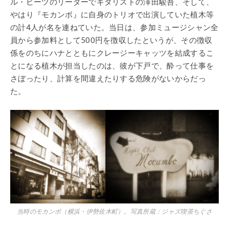
ル・ビーツのリーダーでギタリストの澤田駿吾、そして、
やはり『モカンボ』に自身のトリオで出演していた植木等
の計4人が名を連ねていた。当日は、参加ミュージシャン全
員から参加料として500円を徴収したというが、その徴収
係をのちにハナとともにクレージーキャッツを結成するこ
とになる植木が担当したのは、彼が下戸で、酔って仕事を
さぼったり、計算を間違えたりする危険がないからだっ
た。
当時のモカンボ（横浜・伊勢佐木町）。写真所蔵：ジャズ喫茶ちぐさ