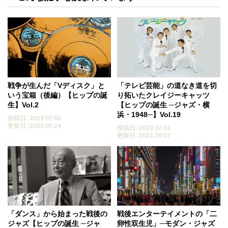
戦争が生んだ「Vディスク」と
「テレビ芸能」の道なき道を切
いう宝箱（後編）【ヒップの誕
り拓いたクレイジーキャッツ
生】Vol.2
【ヒップの誕生 ─ジャズ・横
浜・1948─】Vol.19
投稿日 : 2019.07.02
更新日 : 2023.05.24
投稿日 : 2020.12.01
更新日 : 2021.09.07
「ダンス」から始まった戦後の
戦後エンターテイメントの「二
ジャズ【ヒップの誕生 ─ジャ
卵性双生児」─モダン・ジャズ