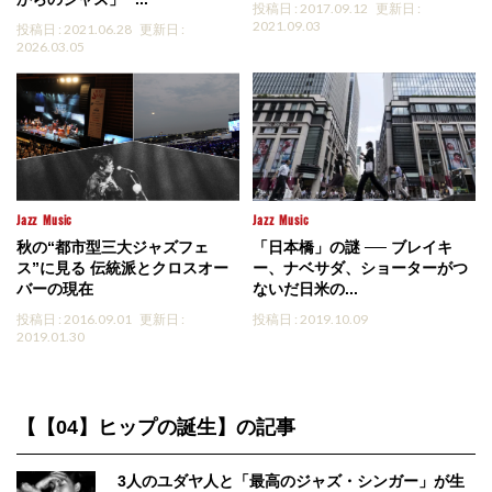
投稿日 : 2017.09.12
更新日 :
2021.09.03
投稿日 : 2021.06.28
更新日 :
2026.03.05
Jazz
Music
Jazz
Music
秋の“都市型三大ジャズフェ
「日本橋」の謎 ── ブレイキ
ス”に見る 伝統派とクロスオー
ー、ナベサダ、ショーターがつ
バーの現在
ないだ日米の...
投稿日 : 2016.09.01
更新日 :
投稿日 : 2019.10.09
2019.01.30
【【04】ヒップの誕生】の記事
3人のユダヤ人と「最高のジャズ・シンガー」が生