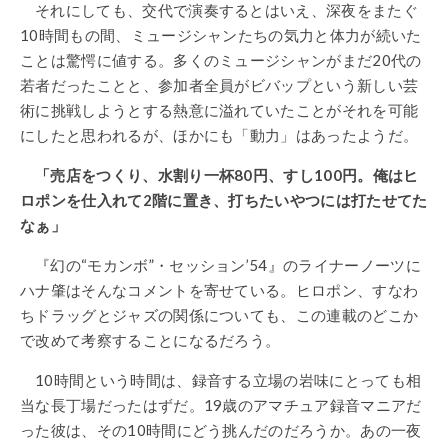
それにしても、交代で演奏するとはいえ、深夜をまたぐ
10時間もの間、ミュージシャンたちの気力と体力が続いた
ことは驚愕に値する。多くのミュージシャンがまだ20代の
若者だったことと、参加者全員がビバップという新しい芸
術に挑戦しようとする熱意に溢れていたことがそれを可能
にしたと思われるが、ほかにも「動力」はあったようだ。
「売店をつくり、水割り一杯80円、すし100円。俺はヒ
ロポンを仕入れて2階に置き、打ちたいやつには打たせてた
なぁ」
『幻の“モカンボ”・セッション’54』のライナーノーツに
ハナ肇はそんなコメントを寄せている。ヒロポン、すなわ
ちドラッグとジャズの関係についても、この連載のどこか
で改めて考察することになるだろう。
10時間という時間は、録音する立場の岩味にとっても相
当な長丁場だったはずだ。19歳のアマチュア録音マニアだ
った彼は、その10時間にどう挑んだのだろうか。あの一夜