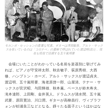
モカンボ・セッションの貴重な写真。ギターは澤田駿吾。アルト・サック
スを吹いているのは「コロナベ」の愛称で呼ばれていた渡辺明(左)と、現
在も現役で活躍する五十嵐明要
会場にいたことがわかっている名前を楽器別に挙げてみ
れば、ピアノが守安祥太郎、秋吉敏子、荻原秀樹、大西
修、ハンプトン・ホーズ。アルト・サックスが渡辺貞夫、
渡辺明、五十嵐明要、海老原啓一郎、山屋清。テナー・サ
ックスが宮沢昭、与田輝雄、秋本薫。ベースが鈴木寿夫、
滝本達郎、上田剛、金井英人。ドラムスが清水閏、五十嵐
武要、原田寛治、川口潤。ギターが高柳昌行、ヴィブラフ
ォンが杉浦良三などとなる。錚々たる面子というほかはな