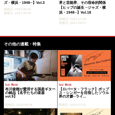
ズ・横浜・1948─】Vol.3
界と芸能界、その宿命的関係
【ヒップの誕生 ─ジャズ・横
投稿日 : 2019.08.06
浜・1948─】Vol.18
更新日 : 2021.09.09
投稿日 : 2020.11.04
更新日 : 2021.09.07
その他の連載・特集
Jazz
Music
Jazz
Music
布川俊樹が愛用する国産ギター
【ロバータ・フラック】ポップ
の銘品【名手たちの楽器
ス・シンガーを目指したソウル
vol.9】
界の才媛─ライ...
投稿日 : 2026.08.04
投稿日 : 2026.07.20