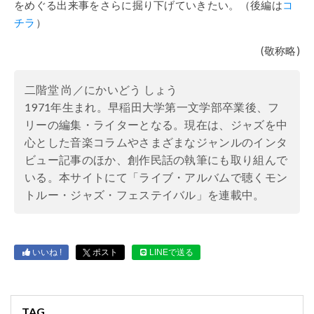
をめぐる出来事をさらに掘り下げていきたい。（後編は
コ
チラ
）
(敬称略)
二階堂 尚／にかいどう しょう
1971年生まれ。早稲田大学第一文学部卒業後、フ
リーの編集・ライターとなる。現在は、ジャズを中
心とした音楽コラムやさまざまなジャンルのインタ
ビュー記事のほか、創作民話の執筆にも取り組んで
いる。本サイトにて「ライブ・アルバムで聴くモン
トルー・ジャズ・フェステイバル」を連載中。
いいね !
ポスト
LINEで送る
TAG