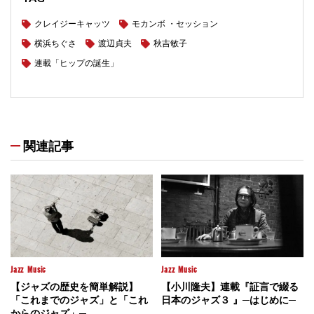
クレイジーキャッツ
モカンボ ・セッション
横浜ちぐさ
渡辺貞夫
秋吉敏子
連載「ヒップの誕生」
関連記事
Jazz
Music
Jazz
Music
【ジャズの歴史を簡単解説】
【小川隆夫】連載『証言で綴る
「これまでのジャズ」と「これ
日本のジャズ３ 』─はじめに─
からのジャズ」─...