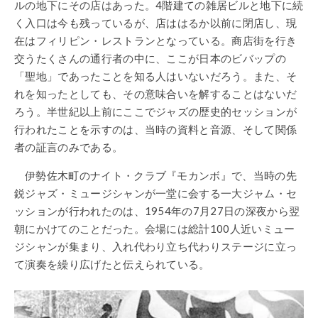
ルの地下にその店はあった。4階建ての雑居ビルと地下に続
く入口は今も残っているが、店ははるか以前に閉店し、現
在はフィリピン・レストランとなっている。商店街を行き
交うたくさんの通行者の中に、ここが日本のビバップの
「聖地」であったことを知る人はいないだろう。また、そ
れを知ったとしても、その意味合いを解することはないだ
ろう。半世紀以上前にここでジャズの歴史的セッションが
行われたことを示すのは、当時の資料と音源、そして関係
者の証言のみである。
伊勢佐木町のナイト・クラブ『モカンボ』で、当時の先
鋭ジャズ・ミュージシャンが一堂に会する一大ジャム・セ
ッションが行われたのは、1954年の7月27日の深夜から翌
朝にかけてのことだった。会場には総計100人近いミュー
ジシャンが集まり、入れ代わり立ち代わりステージに立っ
て演奏を繰り広げたと伝えられている。