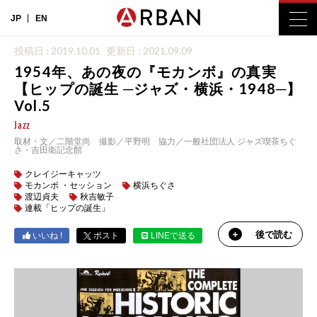
JP
EN
投稿日 : 2019.10.01
更新日 : 2021.09.09
1954年、あの夜の『モカンボ』の真実
【ヒップの誕生 ─ジャズ・横浜・1948─】
Vol.5
Jazz
取材・文／二階堂尚 撮影／平野明 協力／一般社団法人 ジャズ喫茶ちぐ
さ・吉田衛記念館
クレイジーキャッツ
モカンボ ・セッション
横浜ちぐさ
渡辺貞夫
秋吉敏子
連載「ヒップの誕生」
後で読む
いいね !
ポスト
LINEで送る