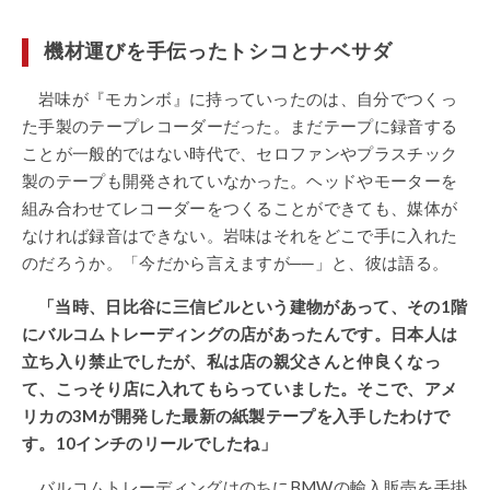
機材運びを手伝ったトシコとナベサダ
岩味が『モカンボ』に持っていったのは、自分でつくっ
た手製のテープレコーダーだった。まだテープに録音する
ことが一般的ではない時代で、セロファンやプラスチック
製のテープも開発されていなかった。ヘッドやモーターを
組み合わせてレコーダーをつくることができても、媒体が
なければ録音はできない。岩味はそれをどこで手に入れた
のだろうか。「今だから言えますが──」と、彼は語る。
「当時、日比谷に三信ビルという建物があって、その1階
にバルコムトレーディングの店があったんです。日本人は
立ち入り禁止でしたが、私は店の親父さんと仲良くなっ
て、こっそり店に入れてもらっていました。そこで、アメ
リカの3Mが開発した最新の紙製テープを入手したわけで
す。10インチのリールでしたね」
バルコムトレーディングはのちにBMWの輸入販売を手掛