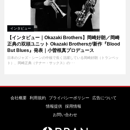
インタビュー
【インタビュー｜Okazaki Brothers】岡崎好朗／岡崎
正典の双頭ユニット Okazaki Brothersが新作『Blood
But Blues』発表｜小曽根真プロデュース
日本のジャズ・シーンの中核で長く活躍している岡崎好朗（トランペッ
ト）、岡崎正典（テナー・サックス）の･･･
会社概要
利用規約
プライバシーポリシー
広告について
情報提供
採用情報
お問い合わせ