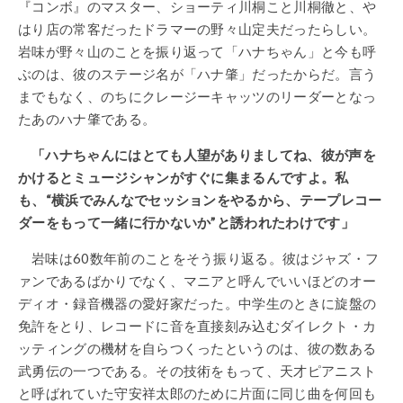
『コンボ』のマスター、ショーティ川桐こと川桐徹と、や
はり店の常客だったドラマーの野々山定夫だったらしい。
岩味が野々山のことを振り返って「ハナちゃん」と今も呼
ぶのは、彼のステージ名が「ハナ肇」だったからだ。言う
までもなく、のちにクレージーキャッツのリーダーとなっ
たあのハナ肇である。
「ハナちゃんにはとても人望がありましてね、彼が声を
かけるとミュージシャンがすぐに集まるんですよ。私
も、“横浜でみんなでセッションをやるから、テープレコー
ダーをもって一緒に行かないか”と誘われたわけです」
岩味は60数年前のことをそう振り返る。彼はジャズ・フ
ァンであるばかりでなく、マニアと呼んでいいほどのオー
ディオ・録音機器の愛好家だった。中学生のときに旋盤の
免許をとり、レコードに音を直接刻み込むダイレクト・カ
ッティングの機材を自らつくったというのは、彼の数ある
武勇伝の一つである。その技術をもって、天才ピアニスト
と呼ばれていた守安祥太郎のために片面に同じ曲を何回も