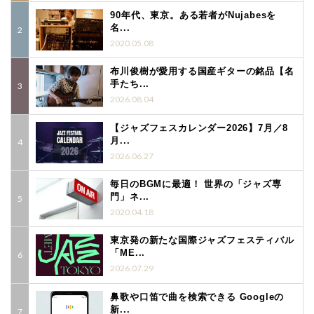
90年代、東京。ある若者がNujabesを
名...
2020.05.08
布川俊樹が愛用する国産ギターの銘品【名
手たち...
2026.08.04
【ジャズフェスカレンダー2026】7月／8
月...
2026.06.27
毎日のBGMに最適！ 世界の「ジャズ専
門」ネ...
2020.04.18
東京発の新たな国際ジャズフェスティバル
「ME...
2026.07.29
鼻歌や口笛で曲を検索できる Googleの
新...