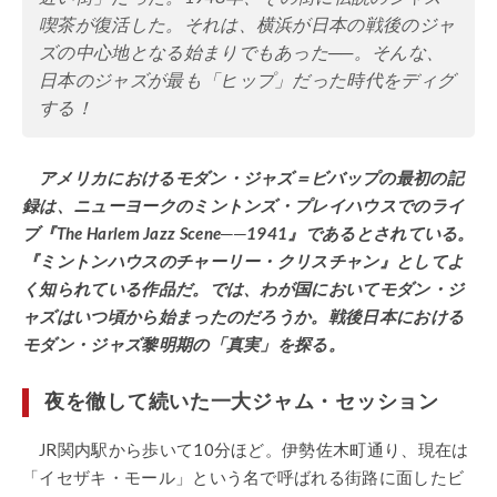
喫茶が復活した。それは、横浜が日本の戦後のジャ
ズの中心地となる始まりでもあった──。そんな、
日本のジャズが最も「ヒップ」だった時代をディグ
する！
アメリカにおけるモダン・ジャズ＝ビバップの最初の記
録は、ニューヨークのミントンズ・プレイハウスでのライ
ブ『The Harlem Jazz Scene──1941』であるとされている。
『ミントンハウスのチャーリー・クリスチャン』としてよ
く知られている作品だ。では、わが国においてモダン・ジ
ャズはいつ頃から始まったのだろうか。戦後日本における
モダン・ジャズ黎明期の「真実」を探る。
夜を徹して続いた一大ジャム・セッション
JR関内駅から歩いて10分ほど。伊勢佐木町通り、現在は
「イセザキ・モール」という名で呼ばれる街路に面したビ