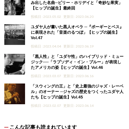
み出した名曲─ビリー・ホリデイと「奇妙な果実」
【ヒップの誕生】最終回
投稿日 : 2023.05.02
更新日 : 2023.06.20
ユダヤ人が書いた黒人オペラ ─『ポーギーとベス』
に表現された「音楽のるつぼ」【ヒップの誕生】
Vol.47
投稿日 : 2023.04.04
更新日 : 2023.06.19
「黒人性」と「ユダヤ性」のハイブリッド・ミュー
ジック──「ラプソディ・イン・ブルー」が表現し
たアメリカの姿【ヒップの誕生】Vol.46
投稿日 : 2023.03.07
更新日 : 2023.06.16
「スウィングの王」と「史上最強のジャズ・レーベ
ル」のオーナー ─ジャズの歴史をつくったユダヤ人
たち【ヒップの誕生】Vol.45
投稿日 : 2023.02.07
更新日 : 2023.06.14
こんな記事も読まれています