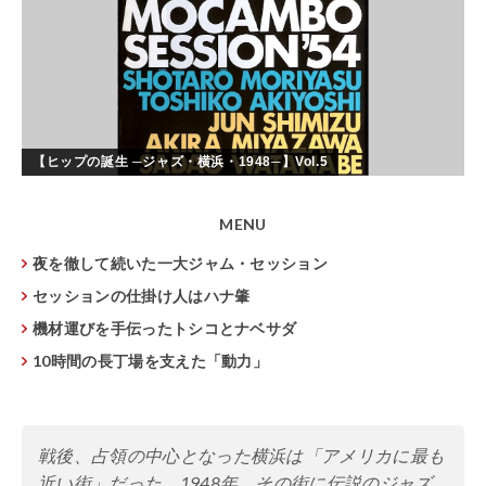
【ヒップの誕生 ─ジャズ・横浜・1948─】Vol.5
MENU
夜を徹して続いた一大ジャム・セッション
セッションの仕掛け人はハナ肇
機材運びを手伝ったトシコとナベサダ
10時間の長丁場を支えた「動力」
戦後、占領の中心となった横浜は「アメリカに最も
近い街」だった。1948年、その街に伝説のジャズ