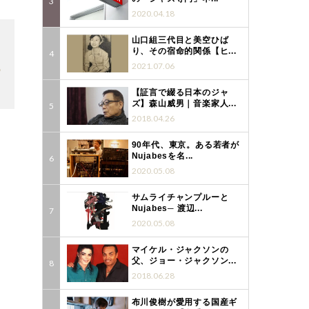
2020.04.18
山口組三代目と美空ひば
り、その宿命的関係【ヒ...
2021.07.06
8
【証言で綴る日本のジャ
ズ】森山威男｜音楽家人...
2018.04.26
90年代、東京。ある若者が
Nujabesを名...
2020.05.08
サムライチャンプルーと
Nujabes─ 渡辺...
2020.05.08
マイケル・ジャクソンの
父、ジョー・ジャクソン...
2018.06.28
布川俊樹が愛用する国産ギ