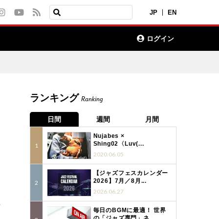
JP
EN
ログイン
ランキング
Ranking
日間
週間
月間
Nujabes ×
Shing02〈Luv(...
2020.06.05
【ジャズフェスカレンダー
2026】7月／8月...
2026.06.27
6
毎日のBGMに最適！ 世界
の「ジャズ専門」ネ...