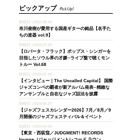
ピックアップ
Pick Up!
投稿日 : 2026.08.04
布川俊樹が愛用する国産ギターの銘品【名手た
ちの楽器 vol.9】
投稿日 : 2026.07.20
【ロバータ・フラック】ポップス・シンガーを
目指したソウル界の才媛─ライブ盤で聴くモン
トルー Vol.68
投稿日 : 2026.07.16
【インタビュー｜The Uncalled Capital】 国際
ジャズコンペの覇者が新アルバム発表─精緻な
アンサンブルと自在なジャズ話法を披露
投稿日 : 2026.06.27
【ジャズフェスカレンダー2026】7月／8月／9
月開催のジャズフェスティバル＆イベント
投稿日 : 2026.06.26
【東京・西荻窪／JUDGMENT! RECORDS
lounge（ジャッジメントレコード ラウン