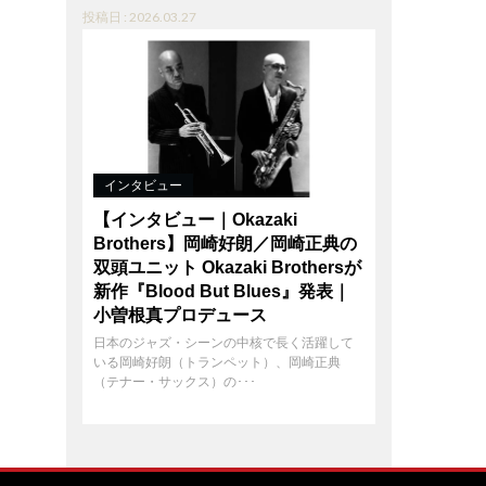
投稿日 : 2026.03.27
インタビュー
【インタビュー｜Okazaki
Brothers】岡崎好朗／岡崎正典の
双頭ユニット Okazaki Brothersが
新作『Blood But Blues』発表｜
小曽根真プロデュース
日本のジャズ・シーンの中核で長く活躍して
いる岡崎好朗（トランペット）、岡崎正典
（テナー・サックス）の･･･