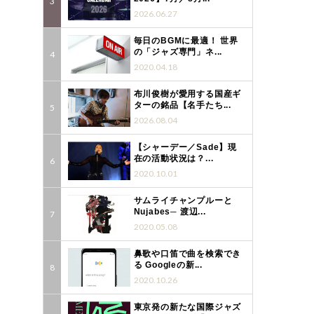
2026.06.27
毎日のBGMに最適！ 世界
の「ジャズ専門」ネ...
2020.04.18
布川俊樹が愛用する国産ギ
ターの銘品【名手たち...
2026.08.04
【シャーデー／Sade】現
在の活動状況は？...
2020.10.01
サムライチャンプルーと
Nujabes─ 渡辺...
2020.05.08
鼻歌や口笛で曲を検索でき
る Googleの新...
2020.10.26
東京発の新たな国際ジャズ