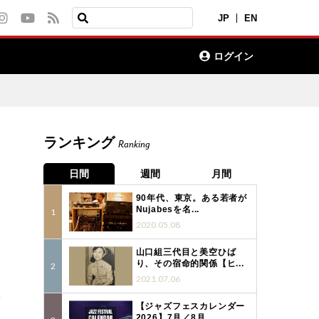
JP
EN
ログイン
ランキング
Ranking
日間
週間
月間
90年代、東京。ある若者が
Nujabesを名...
2020.05.08
山口組三代目と美空ひば
り、その宿命的関係【ヒ...
2021.07.06
4
【ジャズフェスカレンダー
2026】7月／8月...