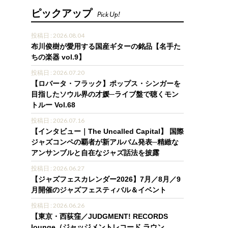
ピックアップ
Pick Up!
投稿日 : 2026.08.04
布川俊樹が愛用する国産ギターの銘品【名手た
ちの楽器 vol.9】
投稿日 : 2026.07.20
【ロバータ・フラック】ポップス・シンガーを
目指したソウル界の才媛─ライブ盤で聴くモン
トルー Vol.68
投稿日 : 2026.07.16
【インタビュー｜The Uncalled Capital】 国際
ジャズコンペの覇者が新アルバム発表─精緻な
アンサンブルと自在なジャズ話法を披露
投稿日 : 2026.06.27
【ジャズフェスカレンダー2026】7月／8月／9
月開催のジャズフェスティバル＆イベント
投稿日 : 2026.06.26
【東京・西荻窪／JUDGMENT! RECORDS
lounge（ジャッジメントレコード ラウン