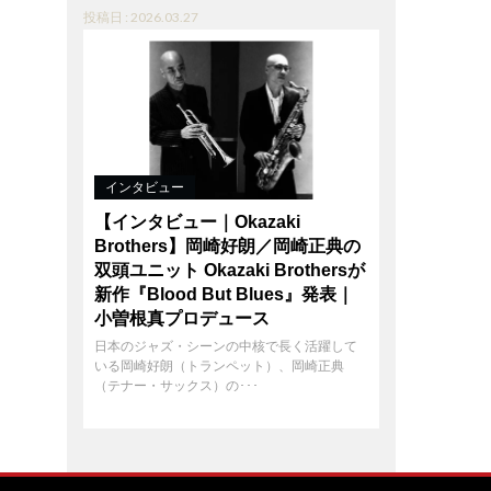
投稿日 : 2026.03.27
インタビュー
【インタビュー｜Okazaki
Brothers】岡崎好朗／岡崎正典の
双頭ユニット Okazaki Brothersが
新作『Blood But Blues』発表｜
小曽根真プロデュース
日本のジャズ・シーンの中核で長く活躍して
いる岡崎好朗（トランペット）、岡崎正典
（テナー・サックス）の･･･