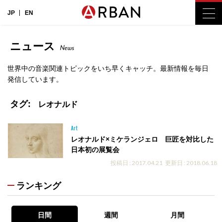
JP
EN
ニュース
News
世界中の音楽関連トピックをいち早くキャッチ。最新情報を毎日
発信しています。
タグ:
レオナルド
Art
レオナルド×ミケランジェロ 巨匠を対比した
日本初の展覧会
投稿日 : 2017.04.21
更新日 : 2018.06.18
ランキング
日間
週間
月間