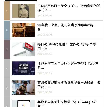
山口組三代目と美空ひばり、その宿命的関
係【ヒ...
2021.07.06
90年代、東京。ある若者がNujabesを
名...
2020.05.08
毎日のBGMに最適！ 世界の「ジャズ専
門」ネ...
2020.04.18
【ジャズフェスカレンダー2026】7月／8
月...
2026.06.27
布川俊樹が愛用する国産ギターの銘品【名
手たち...
2026.08.04
鼻歌や口笛で曲を検索できる Googleの
新...