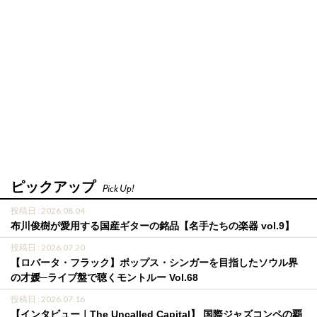
ピックアップ
Pick Up!
投稿日 : 2026.08.04
布川俊樹が愛用する国産ギターの銘品【名手たちの楽器 vol.9】
投稿日 : 2026.07.20
【ロバータ・フラック】ポップス・シンガーを目指したソウル界
の才媛─ライブ盤で聴くモントルー Vol.68
投稿日 : 2026.07.16
【インタビュー｜The Uncalled Capital】 国際ジャズコンペの覇