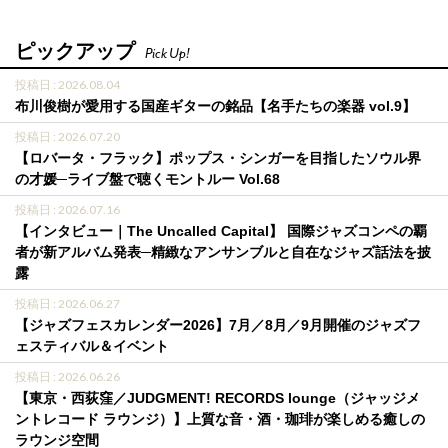
ピックアップ
Pick Up!
投稿日 : 2026.08.04
布川俊樹が愛用する国産ギターの銘品【名手たちの楽器 vol.9】
投稿日 : 2026.07.20
【ロバータ・フラック】ポップス・シンガーを目指したソウル界
の才媛─ライブ盤で聴くモントルー Vol.68
投稿日 : 2026.07.16
【インタビュー｜The Uncalled Capital】 国際ジャズコンペの覇
者が新アルバム発表─精緻なアンサンブルと自在なジャズ話法を披
露
投稿日 : 2026.06.27
【ジャズフェスカレンダー2026】7月／8月／9月開催のジャズフ
ェスティバル＆イベント
投稿日 : 2026.06.26
【東京・西荻窪／JUDGMENT! RECORDS lounge（ジャッジメ
ントレコード ラウンジ）】上質な音・酒・珈琲が楽しめる癒しの
ラウンジ空間