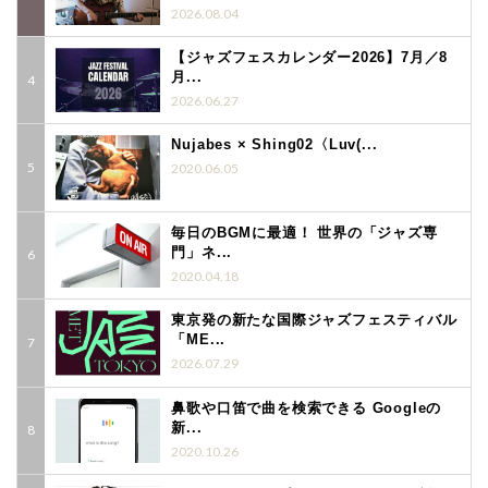
2026.08.04
【ジャズフェスカレンダー2026】7月／8
月...
2026.06.27
Nujabes × Shing02〈Luv(...
2020.06.05
毎日のBGMに最適！ 世界の「ジャズ専
門」ネ...
2020.04.18
東京発の新たな国際ジャズフェスティバル
「ME...
2026.07.29
鼻歌や口笛で曲を検索できる Googleの
新...
2020.10.26