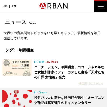
JP
EN
ニュース
News
世界中の音楽関連トピックをいち早くキャッチ。最新情報を毎日
発信しています。
タグ:
草間彌生
Art
Book
Jazz
Music
ニーナ・シモン、草間彌生、ココ・シャネルな
ど女性創作家にフォーカスした書籍『天才たち
の日課 女性編』発売
投稿日 : 2019.09.17
Art
Cinema
渋谷パルコに新たな映画館が誕生！オープニン
グ作品は草間彌生のドキュメンタリー