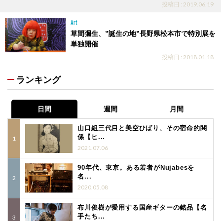
投稿日 : 2019.06.19
Art
草間彌生、”誕生の地”長野県松本市で特別展を
単独開催
投稿日 : 2018.01.18
ランキング
日間
週間
月間
山口組三代目と美空ひばり、その宿命的関
係【ヒ...
2021.07.06
90年代、東京。ある若者がNujabesを
名...
2020.05.08
布川俊樹が愛用する国産ギターの銘品【名
手たち...