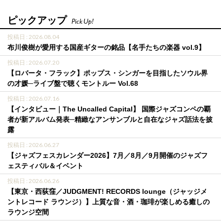
ピックアップ
Pick Up!
投稿日 : 2026.08.04
布川俊樹が愛用する国産ギターの銘品【名手たちの楽器 vol.9】
投稿日 : 2026.07.20
【ロバータ・フラック】ポップス・シンガーを目指したソウル界
の才媛─ライブ盤で聴くモントルー Vol.68
投稿日 : 2026.07.16
【インタビュー｜The Uncalled Capital】 国際ジャズコンペの覇
者が新アルバム発表─精緻なアンサンブルと自在なジャズ話法を披
露
投稿日 : 2026.06.27
【ジャズフェスカレンダー2026】7月／8月／9月開催のジャズフ
ェスティバル＆イベント
投稿日 : 2026.06.26
【東京・西荻窪／JUDGMENT! RECORDS lounge（ジャッジメ
ントレコード ラウンジ）】上質な音・酒・珈琲が楽しめる癒しの
ラウンジ空間