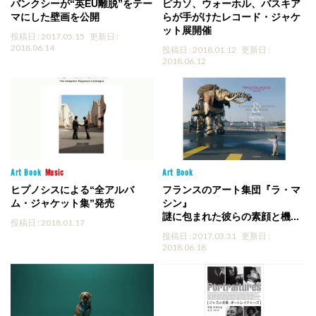
バンクシーが“英EU離脱”をテー
ピカソ、ウォーホル、バスキア
マにした壁画を公開
らが手がけたレコード・ジャケ
ット展開催
投稿日 : 2017.05.15
更新日 :
2018.06.14
投稿日 : 2018.01.12
更新日 :
2018.06.12
Art
Book
Music
Art
Book
ヒプノシスによる“全アルバ
フランスのアート集団『ラ・マ
ム・ジャケット集”発売
シン』
謎に包まれた彼らの素顔と機...
投稿日 : 2018.01.17
投稿日 : 2017.03.31
更新日 :
2018.06.18