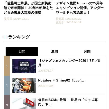
「佐藤可士和展」が国立新美術
デザイン集団Tomatoの25周年
館で来年開催！ 30年の軌跡をた
エキシビション開催。アンダー
どる過去最大規模の個展
ワールドも緊急来日！
投稿日 : 2019.12.19
投稿日 : 2016.02.22
更新日 : 2018.06.29
ランキング
日間
週間
月間
【ジャズフェスカレンダー2026】7月／8
月...
2026.06.27
Nujabes × Shing02〈Luv(...
2020.06.05
毎日のBGMに最適！ 世界の「ジャズ専
門」ネ...