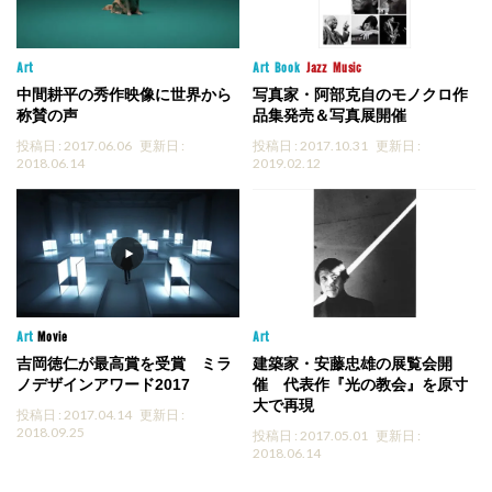
Art
Art
Book
Jazz
Music
中間耕平の秀作映像に世界から
写真家・阿部克自のモノクロ作
称賛の声
品集発売＆写真展開催
投稿日 : 2017.06.06
更新日 :
投稿日 : 2017.10.31
更新日 :
2018.06.14
2019.02.12
Art
Movie
Art
吉岡徳仁が最高賞を受賞 ミラ
建築家・安藤忠雄の展覧会開
ノデザインアワード2017
催 代表作『光の教会』を原寸
大で再現
投稿日 : 2017.04.14
更新日 :
2018.09.25
投稿日 : 2017.05.01
更新日 :
2018.06.14