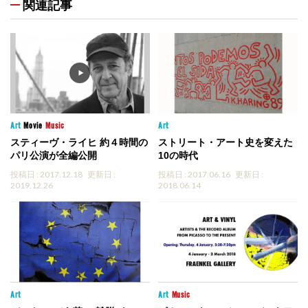
関連記事
Art
Movie
Music
Art
スティーヴ・ライヒ 約４時間の
ストリート・アート史を変えた
パリ公演が全編公開
10の時代
投稿日 : 2017.12.18
更新日 :
投稿日 : 2017.06.16
更新日 :
2019.12.26
2018.06.14
Art
Art
Music