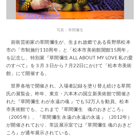
写真：草間彌生
前衛芸術家の草間彌生が、生まれ故郷である長野県松本
市の「市制施行110周年」と「松本市美術館開館15周年」
を記念し、特別展『草間彌生 ALL ABOUT MY LOVE 私の愛
のすべて』を３月３日から７月22日にかけて「松本市美術
館」にて開催する。
世界各地で開催され、入場者記録を塗り替え続ける草間
氏の展覧会。昨年、東京・六本木の国立新美術館で開催さ
れた『草間彌生 わが永遠の魂 』でも52万人を動員。松本
市美術館でも、これまで『草間彌生 魂のおきどころ』
（2005年）、『草間彌生 永遠の永遠の永遠 』（2012年）
が開催されており、常設展示室では『草間彌生 魂のおきど
ころ』が通年展示されている。