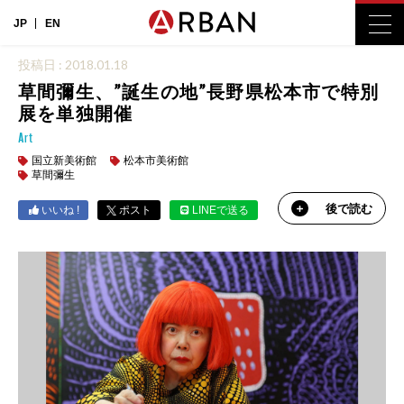
JP
EN
投稿日 : 2018.01.18
草間彌生、”誕生の地”長野県松本市で特別
展を単独開催
Art
国立新美術館
松本市美術館
草間彌生
後で読む
いいね !
ポスト
LINEで送る