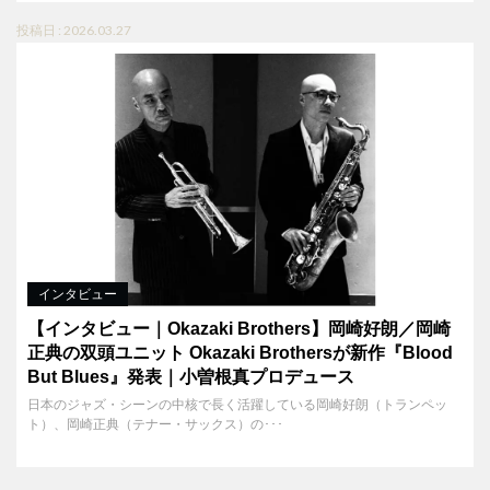
投稿日 : 2026.03.27
インタビュー
【インタビュー｜Okazaki Brothers】岡崎好朗／岡崎
正典の双頭ユニット Okazaki Brothersが新作『Blood
But Blues』発表｜小曽根真プロデュース
日本のジャズ・シーンの中核で長く活躍している岡崎好朗（トランペッ
ト）、岡崎正典（テナー・サックス）の･･･