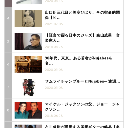
2020.04.18
山口組三代目と美空ひばり、その宿命的関
係【ヒ...
2021.07.06
【証言で綴る日本のジャズ】森山威男｜音
楽家人...
2018.04.26
90年代、東京。ある若者がNujabesを
名...
2020.05.08
サムライチャンプルーとNujabes─ 渡辺...
2020.05.08
マイケル・ジャクソンの父、ジョー・ジャ
クソン...
2018.06.28
布川俊樹が愛用する国産ギターの銘品【名