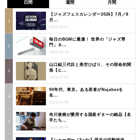
日間
週間
月間
【ジャズフェスカレンダー2026】7月／8
月...
2026.06.27
毎日のBGMに最適！ 世界の「ジャズ専
門」ネ...
2020.04.18
山口組三代目と美空ひばり、その宿命的関
係【ヒ...
2021.07.06
90年代、東京。ある若者がNujabesを
名...
2020.05.08
布川俊樹が愛用する国産ギターの銘品【名
手たち...
2026.08.04
【シャーデー／Sade】現在の活動状況