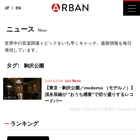
JP
EN
ニュース
News
世界中の音楽関連トピックをいち早くキャッチ。最新情報を毎日
発信しています。
タグ:
駒沢公園
Food & Drink
Jazz
Music
【東京・駒沢公園／moderno （モデルノ）】
須永辰緒が “おうち感覚”で切り盛りするレコ
レポート
ードバー
投稿日 : 2025.08.29
更新日 : 2026.02.26
ランキング