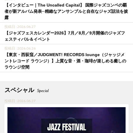
【インタビュー｜The Uncalled Capital】 国際ジャズコンペの覇
者が新アルバム発表─精緻なアンサンブルと自在なジャズ話法を披
露
投稿日 : 2026.06.27
【ジャズフェスカレンダー2026】7月／8月／9月開催のジャズフ
ェスティバル＆イベント
投稿日 : 2026.06.26
【東京・西荻窪／JUDGMENT! RECORDS lounge（ジャッジメ
ントレコード ラウンジ）】上質な音・酒・珈琲が楽しめる癒しの
ラウンジ空間
スペシャル
Special
投稿日 : 2026.06.27