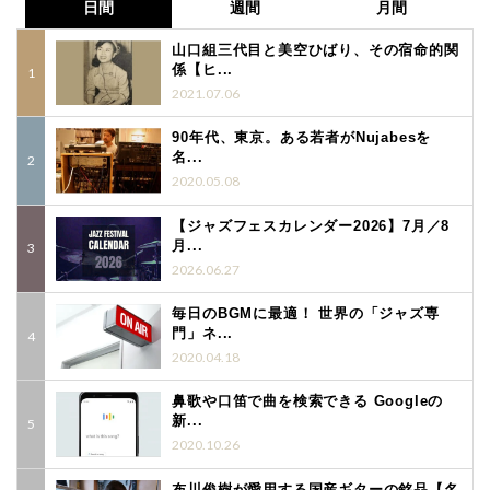
日間
週間
月間
山口組三代目と美空ひばり、その宿命的関
係【ヒ...
2021.07.06
90年代、東京。ある若者がNujabesを
名...
2020.05.08
【ジャズフェスカレンダー2026】7月／8
月...
2026.06.27
毎日のBGMに最適！ 世界の「ジャズ専
門」ネ...
2020.04.18
鼻歌や口笛で曲を検索できる Googleの
新...
2020.10.26
布川俊樹が愛用する国産ギターの銘品【名