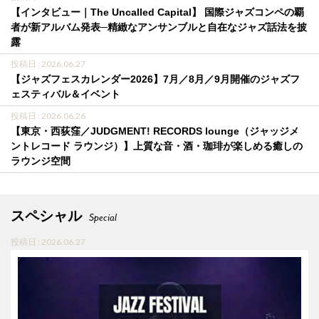
【インタビュー｜The Uncalled Capital】 国際ジャズコンペの覇
者が新アルバム発表─精緻なアンサンブルと自在なジャズ話法を披
露
投稿日 : 2026.06.27
【ジャズフェスカレンダー2026】7月／8月／9月開催のジャズフ
ェスティバル＆イベント
投稿日 : 2026.06.26
【東京・西荻窪／JUDGMENT! RECORDS lounge（ジャッジメ
ントレコード ラウンジ）】上質な音・酒・珈琲が楽しめる癒しの
ラウンジ空間
スペシャル
Special
投稿日 : 2026.06.27