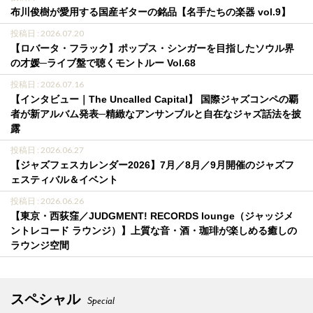
布川俊樹が愛用する国産ギターの銘品【名手たちの楽器 vol.9】
投稿日 : 2026.07.20
【ロバータ・フラック】ポップス・シンガーを目指したソウル界
の才媛─ライブ盤で聴くモントルー Vol.68
投稿日 : 2026.07.16
【インタビュー｜The Uncalled Capital】 国際ジャズコンペの覇
者が新アルバム発表─精緻なアンサンブルと自在なジャズ話法を披
露
投稿日 : 2026.06.27
【ジャズフェスカレンダー2026】7月／8月／9月開催のジャズフ
ェスティバル＆イベント
投稿日 : 2026.06.26
【東京・西荻窪／JUDGMENT! RECORDS lounge（ジャッジメ
ントレコード ラウンジ）】上質な音・酒・珈琲が楽しめる癒しの
ラウンジ空間
スペシャル
Special