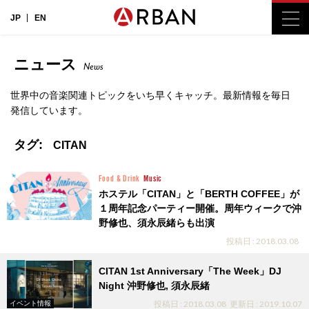
JP
EN
ニュース
News
世界中の音楽関連トピックをいち早くキャッチ。最新情報を毎日
発信しています。
タグ:
CITAN
Food & Drink
Music
ホステル「CITAN」と「BERTH COFFEE」が
１周年記念パーティー開催。周年ウィークで沖
野修也、須永辰緒らも出演
投稿日 : 2018.03.08
CITAN 1st Anniversary「The Week」DJ
Night 沖野修也, 須永辰緒
投稿日 : 2018.03.08
更新日 : 2019.10.07
イベント情報