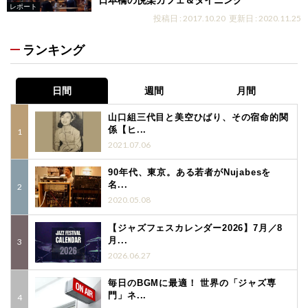
日本橋の悦楽カフェ＆ダイニング
レポート
投稿日 : 2017.10.20
更新日 : 2020.11.25
ランキング
日間
週間
月間
山口組三代目と美空ひばり、その宿命的関
係【ヒ...
2021.07.06
90年代、東京。ある若者がNujabesを
名...
2020.05.08
【ジャズフェスカレンダー2026】7月／8
月...
2026.06.27
毎日のBGMに最適！ 世界の「ジャズ専
門」ネ...