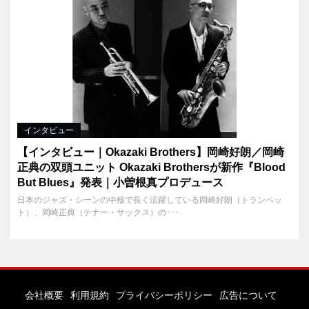
インタビュー
【インタビュー｜Okazaki Brothers】岡崎好朗／岡崎
正典の双頭ユニット Okazaki Brothersが新作『Blood
But Blues』発表｜小曽根真プロデュース
日本のジャズ・シーンの中核で長く活躍している岡崎好朗（トランペッ
ト）、岡崎正典（テナー・サックス）の･･･
会社概要
利用規約
プライバシーポリシー
広告について