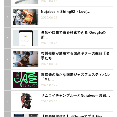
2020.04.18
Nujabes × Shing02〈Luv(...
2020.06.05
鼻歌や口笛で曲を検索できる Googleの
新...
2020.10.26
布川俊樹が愛用する国産ギターの銘品【名
手たち...
2026.08.04
東京発の新たな国際ジャズフェスティバル
「ME...
2026.07.29
サムライチャンプルーとNujabes─ 渡辺...
2020.05.08
【動画解説付き】 iPhoneアプリ Gar...