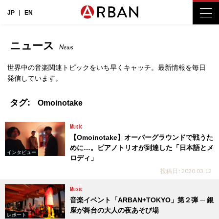
JP
EN
ニュース
News
世界中の音楽関連トピックをいち早くキャッチ。最新情報を毎日
発信しています。
タグ:
Omoinotake
Music
【Omoinotake】オーバーグラウンドで戦うた
めに…。ピアノトリオが到達した「日本語とメ
インタビュー
ロディ」
投稿日 : 2020.03.12
Music
音楽イベント「ARBAN+TOKYO」第２弾 ─ 銀
座が舞台の大人の夜あそび場
レポート