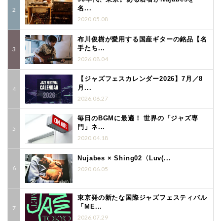
名...
2020.05.08
布川俊樹が愛用する国産ギターの銘品【名
手たち...
2026.08.04
【ジャズフェスカレンダー2026】7月／8
月...
2026.06.27
毎日のBGMに最適！ 世界の「ジャズ専
門」ネ...
2020.04.18
Nujabes × Shing02〈Luv(...
2020.06.05
東京発の新たな国際ジャズフェスティバル
「ME...
2026.07.29