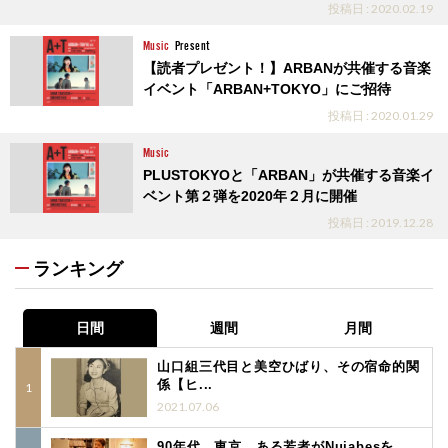
投稿日 : 2020.02.19
Music
Present
【読者プレゼント！】ARBANが共催する音楽
イベント「ARBAN+TOKYO」にご招待
投稿日 : 2020.01.29
Music
PLUSTOKYOと「ARBAN」が共催する音楽イ
ベント第２弾を2020年２月に開催
投稿日 : 2019.12.28
ランキング
日間
週間
月間
山口組三代目と美空ひばり、その宿命的関
係【ヒ...
2021.07.06
90年代、東京。ある若者がNujabesを