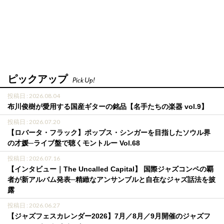
ピックアップ
Pick Up!
投稿日 : 2026.08.04
布川俊樹が愛用する国産ギターの銘品【名手たちの楽器 vol.9】
投稿日 : 2026.07.20
【ロバータ・フラック】ポップス・シンガーを目指したソウル界
の才媛─ライブ盤で聴くモントルー Vol.68
投稿日 : 2026.07.16
【インタビュー｜The Uncalled Capital】 国際ジャズコンペの覇
者が新アルバム発表─精緻なアンサンブルと自在なジャズ話法を披
露
投稿日 : 2026.06.27
【ジャズフェスカレンダー2026】7月／8月／9月開催のジャズフ