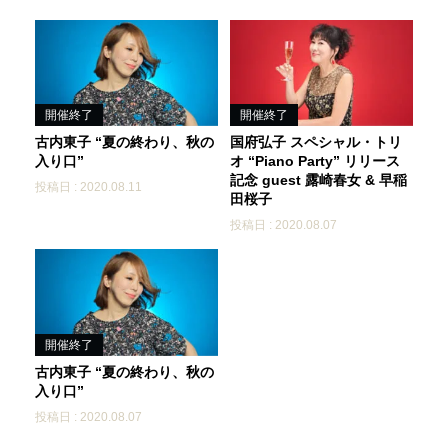
開催終了
開催終了
古内東子 “夏の終わり、秋の
国府弘子 スペシャル・トリ
入り口”
オ “Piano Party” リリース
記念 guest 露崎春女 & 早稲
投稿日 : 2020.08.11
田桜子
投稿日 : 2020.08.07
開催終了
古内東子 “夏の終わり、秋の
入り口”
投稿日 : 2020.08.07