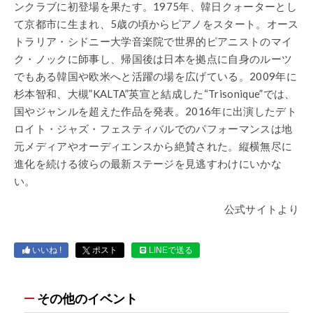
ンクラブに初登場を果たす。1975年、韓日クォーターとし
て京都市に生まれ、5歳の頃からピアノをスタート。オース
トラリア・シドニー大学音楽院で世界的ピアニストのマイ
ク・ノックに師事し、帰国後は日本を拠点に自身のルーツ
でもある韓国や欧米へと活躍の場を広げている。2009年に
杉本智和、大槻”KALTA”英宣と結成した“Trisonique”では、
国やジャンルを超えた作品を発表。2016年に出演したデト
ロイト・ジャズ・フェスティバルでのパフォーマンスは地
元メディアやオーディエンスから絶賛された。縦横無尽に
進化を続ける彼らの最新ステージを見逃すわけにいかな
い。
公式サイトより
いいね !
ポスト
LINEで送る
その他のイベント