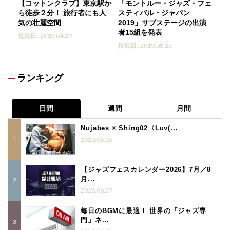
【コットンクラブ】東京駅か
「モントルー・ジャズ・フェ
ら徒歩２分！ 旅行者にも人
スティバル・ジャパン
気の壮麗空間
2019」サブステージの出演
者15組を発表
投稿日 : 2019.04.29
投稿日 : 2019.08.23
ランキング
日間
週間
月間
Nujabes × Shing02〈Luv(...
2020.06.05
【ジャズフェスカレンダー2026】7月／8
月...
2026.06.27
毎日のBGMに最適！ 世界の「ジャズ専
門」ネ...