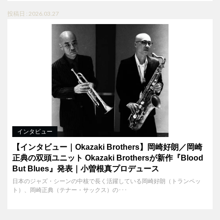
投稿日 : 2026.03.27
インタビュー
【インタビュー｜Okazaki Brothers】岡崎好朗／岡崎
正典の双頭ユニット Okazaki Brothersが新作『Blood
But Blues』発表｜小曽根真プロデュース
日本のジャズ・シーンの中核で長く活躍している岡崎好朗（トランペッ
ト）、岡崎正典（テナー・サックス）の･･･