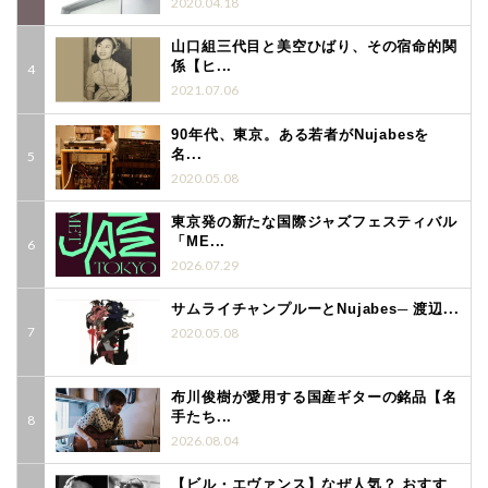
2020.04.18
山口組三代目と美空ひばり、その宿命的関
係【ヒ...
2021.07.06
90年代、東京。ある若者がNujabesを
名...
2020.05.08
東京発の新たな国際ジャズフェスティバル
「ME...
2026.07.29
サムライチャンプルーとNujabes─ 渡辺...
2020.05.08
布川俊樹が愛用する国産ギターの銘品【名
手たち...
2026.08.04
【ビル・エヴァンス】なぜ人気？ おすす