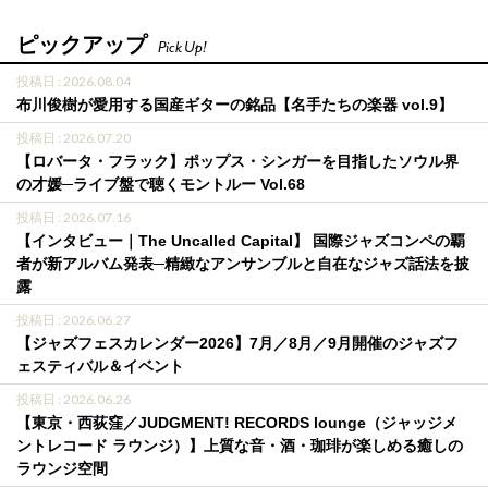
ピックアップ
Pick Up!
投稿日 : 2026.08.04
布川俊樹が愛用する国産ギターの銘品【名手たちの楽器 vol.9】
投稿日 : 2026.07.20
【ロバータ・フラック】ポップス・シンガーを目指したソウル界
の才媛─ライブ盤で聴くモントルー Vol.68
投稿日 : 2026.07.16
【インタビュー｜The Uncalled Capital】 国際ジャズコンペの覇
者が新アルバム発表─精緻なアンサンブルと自在なジャズ話法を披
露
投稿日 : 2026.06.27
【ジャズフェスカレンダー2026】7月／8月／9月開催のジャズフ
ェスティバル＆イベント
投稿日 : 2026.06.26
【東京・西荻窪／JUDGMENT! RECORDS lounge（ジャッジメ
ントレコード ラウンジ）】上質な音・酒・珈琲が楽しめる癒しの
ラウンジ空間