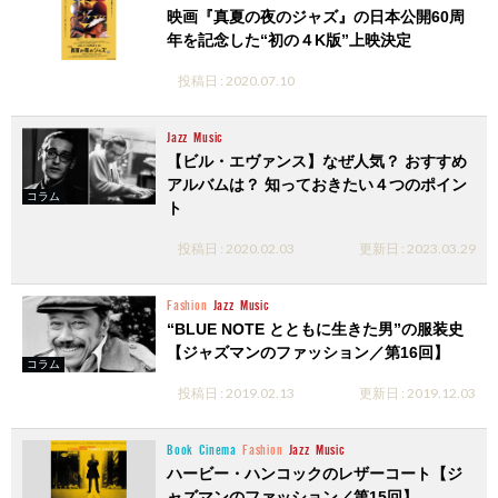
映画『真夏の夜のジャズ』の日本公開60周
年を記念した“初の４K版”上映決定
投稿日 : 2020.07.10
Jazz
Music
【ビル・エヴァンス】なぜ人気？ おすすめ
アルバムは？ 知っておきたい４つのポイン
コラム
ト
投稿日 : 2020.02.03
更新日 : 2023.03.29
Fashion
Jazz
Music
“BLUE NOTE とともに生きた男”の服装史
【ジャズマンのファッション／第16回】
コラム
投稿日 : 2019.02.13
更新日 : 2019.12.03
Book
Cinema
Fashion
Jazz
Music
ハービー・ハンコックのレザーコート【ジ
ャズマンのファッション／第15回】