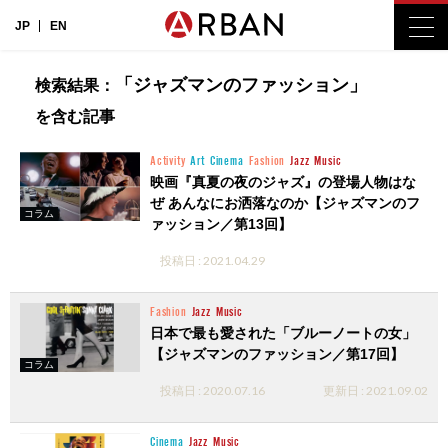
JP
EN
「ジャズマンのファッション」
検索結果：
を含む記事
Activity
Art
Cinema
Fashion
Jazz
Music
映画『真夏の夜のジャズ』の登場人物はな
ぜ あんなにお洒落なのか【ジャズマンのフ
コラム
ァッション／第13回】
投稿日 : 2021.04.29
Fashion
Jazz
Music
日本で最も愛された「ブルーノートの女」
【ジャズマンのファッション／第17回】
コラム
投稿日 : 2020.07.16
更新日 : 2021.09.02
Cinema
Jazz
Music