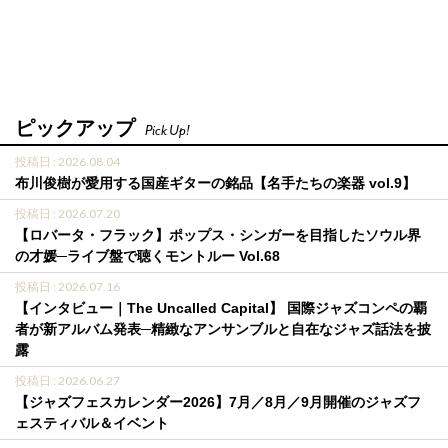
ピックアップ
Pick Up!
投稿日 : 2026.08.04
布川俊樹が愛用する国産ギターの銘品【名手たちの楽器 vol.9】
投稿日 : 2026.07.20
【ロバータ・フラック】ポップス・シンガーを目指したソウル界
の才媛─ライブ盤で聴くモントルー Vol.68
投稿日 : 2026.07.16
【インタビュー｜The Uncalled Capital】 国際ジャズコンペの覇
者が新アルバム発表─精緻なアンサンブルと自在なジャズ話法を披
露
投稿日 : 2026.06.27
【ジャズフェスカレンダー2026】7月／8月／9月開催のジャズフ
ェスティバル＆イベント