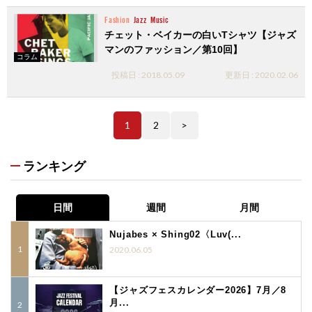
Fashion
Jazz
Music
チェット・ベイカーの白いTシャツ【ジャズ
マンのファッション／第10回】
コラム
投稿日 : 2018.05.09
更新日 : 2020.02.06
1
2
>
ランキング
日間
週間
月間
Nujabes × Shing02〈Luv(...
2020.06.05
【ジャズフェスカレンダー2026】7月／8
月...