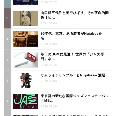
2026.06.27
山口組三代目と美空ひばり、その宿命的関
係【ヒ...
2021.07.06
90年代、東京。ある若者がNujabesを
名...
2020.05.08
毎日のBGMに最適！ 世界の「ジャズ専
門」ネ...
2020.04.18
サムライチャンプルーとNujabes─ 渡辺...
2020.05.08
東京発の新たな国際ジャズフェスティバル
「ME...
2026.07.29