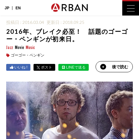
JP
EN
投稿日 : 2016.03.04
更新日 : 2018.09.25
2016年、ブレイク必至！ 話題のゴーゴ
ー・ペンギンが初来日。
Jazz
Movie
Music
ゴーゴー・ペンギン
後で読む
いいね !
ポスト
LINEで送る