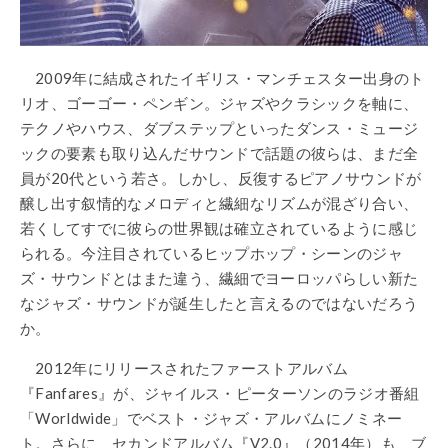
2009年に結成されたイギリス・マンチェスター出身のト
リオ、ゴーゴー・ペンギン。ジャズやクラシックを軸に、
テクノやハウス、ダブステップといったダンス・ミュージ
ックの要素も取り込んだサウンドで話題の彼らは、まだ全
員が20代という若さ。しかし、反復するピアノサウンドが
醸し出す叙情的なメロディと繊細なリズムが混ざり合い、
若くしてすでに彼らの世界観は確立されているように感じ
られる。今注目されているヒップホップ・シーンのジャ
ズ・サウンドとはまた違う、繊細でヨーロッパらしい新た
なジャズ・サウンドが誕生したと言えるのではないだろう
か。
2012年にリリースされたファーストアルバム
『Fanfares』が、ジャイルス・ピーターソンのラジオ番組
「Worldwide」でベスト・ジャズ・アルバムにノミネー
ト。さらに、セカンドアルバム『V2.0』（2014年）も、ブ