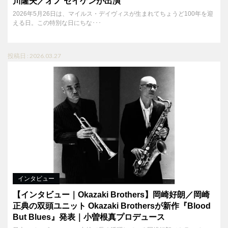
川隆夫／オノ セイゲンが出演
2026年5月26日は、マイルス・デイヴィスが生まれてちょうど100年を迎
える日。この特別な日にちな･･･
投稿日 : 2026.03.27
インタビュー
【インタビュー｜Okazaki Brothers】岡崎好朗／岡崎
正典の双頭ユニット Okazaki Brothersが新作『Blood
But Blues』発表｜小曽根真プロデュース