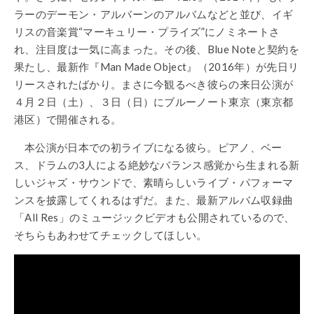
ラーのデーモン・アルバーンのアルバムなどと並び、イギ
リスの音楽賞“マーキュリー・プライズ”にノミネートさ
れ、注目度は一気に高まった。その後、Blue Noteと契約を
果たし、最新作『Man Made Object』（2016年）が先日リ
リースされたばかり。まさに今観るべき彼らの来日公演が
４月２日（土）、３日（日）にブルーノート東京（東京都
港区）で開催される。
本公演が日本での初ライブになる彼ら。ピアノ、ベー
ス、ドラムの3人による絶妙なバランス感覚から生まれる新
しいジャズ・サウンドで、素晴らしいライブ・パフォーマ
ンスを披露してくれるはずだ。また、最新アルバム収録曲
「All Res」のミュージックビデオも公開されているので、
そちらもあわせてチェックしてほしい。