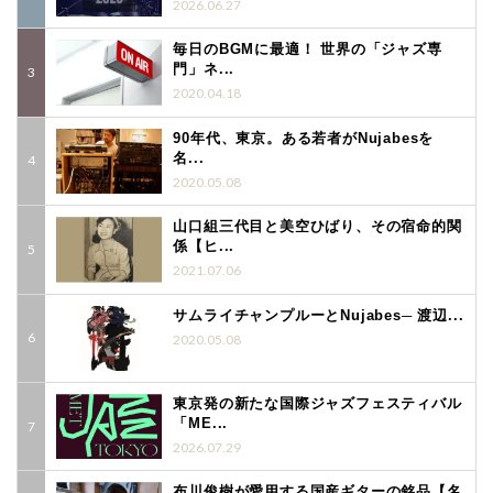
2026.06.27
毎日のBGMに最適！ 世界の「ジャズ専
門」ネ...
2020.04.18
90年代、東京。ある若者がNujabesを
名...
2020.05.08
山口組三代目と美空ひばり、その宿命的関
係【ヒ...
2021.07.06
サムライチャンプルーとNujabes─ 渡辺...
2020.05.08
東京発の新たな国際ジャズフェスティバル
「ME...
2026.07.29
布川俊樹が愛用する国産ギターの銘品【名