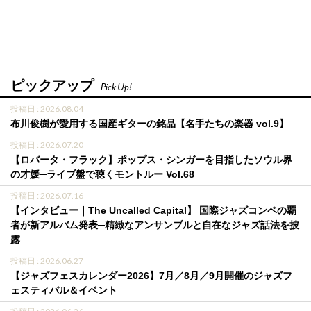
ピックアップ
Pick Up!
投稿日 : 2026.08.04
布川俊樹が愛用する国産ギターの銘品【名手たちの楽器 vol.9】
投稿日 : 2026.07.20
【ロバータ・フラック】ポップス・シンガーを目指したソウル界
の才媛─ライブ盤で聴くモントルー Vol.68
投稿日 : 2026.07.16
【インタビュー｜The Uncalled Capital】 国際ジャズコンペの覇
者が新アルバム発表─精緻なアンサンブルと自在なジャズ話法を披
露
投稿日 : 2026.06.27
【ジャズフェスカレンダー2026】7月／8月／9月開催のジャズフ
ェスティバル＆イベント