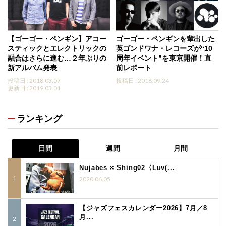
【ゴーゴー・ペンギン】アコー
ゴーゴー・ペンギンを輩出した
スティックとエレクトリックの
英ゴンドワナ・レコーズが“10
融合はさらに進む…２年ぶりの
周年イベント”を東京開催！直
新アルバム発表
前レポート
投稿日 : 2018.03.07
投稿日 : 2018.09.24
更新日 : 2019.03.01
ランキング
日間
週間
月間
Nujabes × Shing02〈Luv(...
2020.06.05
【ジャズフェスカレンダー2026】7月／8
月...