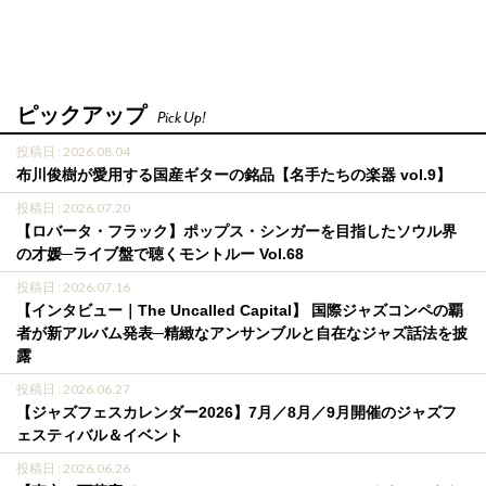
ピックアップ
Pick Up!
投稿日 : 2026.08.04
布川俊樹が愛用する国産ギターの銘品【名手たちの楽器 vol.9】
投稿日 : 2026.07.20
【ロバータ・フラック】ポップス・シンガーを目指したソウル界
の才媛─ライブ盤で聴くモントルー Vol.68
投稿日 : 2026.07.16
【インタビュー｜The Uncalled Capital】 国際ジャズコンペの覇
者が新アルバム発表─精緻なアンサンブルと自在なジャズ話法を披
露
投稿日 : 2026.06.27
【ジャズフェスカレンダー2026】7月／8月／9月開催のジャズフ
ェスティバル＆イベント
投稿日 : 2026.06.26