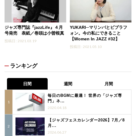
ジャズ専門誌『jazzLife』４月
YUKARI─マリンバとビブラフ
号発売 表紙／巻頭は小曽根真
ォン。今の私にできること
【Women In JAZZ #32】
投稿日 : 2021.03.19
投稿日 : 2021.05.10
ランキング
日間
週間
月間
毎日のBGMに最適！ 世界の「ジャズ専
門」ネ...
2020.04.18
【ジャズフェスカレンダー2026】7月／8
月...
2026.06.27