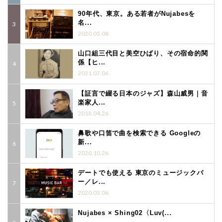
90年代、東京。ある若者がNujabesを
名...
2020.05.08
山口組三代目と美空ひばり、その宿命的関
係【ヒ...
2021.07.06
【証言で綴る日本のジャズ】森山威男｜音
楽家人...
2018.04.26
鼻歌や口笛で曲を検索できる Googleの
新...
2020.10.26
デートでも使える 東京のミュージックバ
ー／レ...
2020.03.06
Nujabes × Shing02〈Luv(...