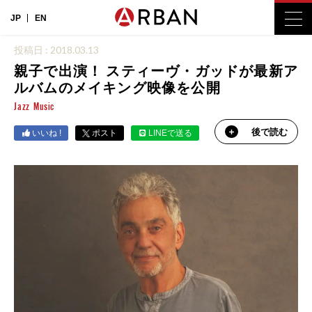
JP
EN
投稿日 : 2018.03.13
親子で出演！ スティーヴ・ガッドが最新ア
ルバムのメイキング映像を公開
Jazz
Music
後で読む
いいね !
ポスト
LINEで送る