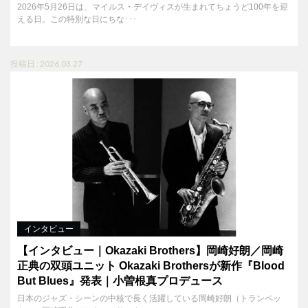
2026年5月26日は、マイルス・デイヴィスが生まれてちょうど100年を迎
える日。この特別な日にちな･･･
投稿日 : 2026.03.27
インタビュー
【インタビュー｜Okazaki Brothers】岡崎好朗／岡崎
正典の双頭ユニット Okazaki Brothersが新作『Blood
But Blues』発表｜小曽根真プロデュース
日本のジャズ・シーンの中核で長く活躍している岡崎好朗（トランペッ