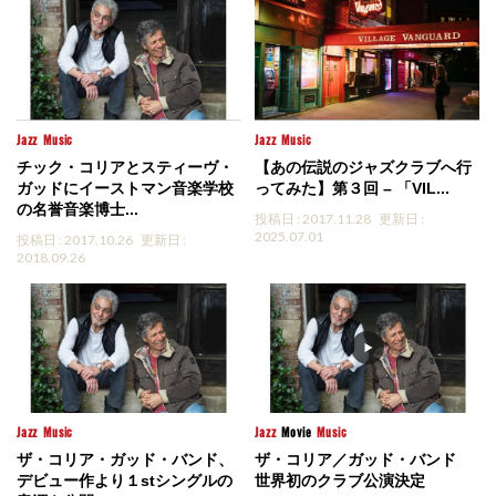
Jazz
Music
Jazz
Music
チック・コリアとスティーヴ・
【あの伝説のジャズクラブへ行
ガッドにイーストマン音楽学校
ってみた】第３回 – 「VIL...
の名誉音楽博士...
投稿日 : 2017.11.28
更新日 :
2025.07.01
投稿日 : 2017.10.26
更新日 :
2018.09.26
Jazz
Music
Jazz
Movie
Music
ザ・コリア・ガッド・バンド、
ザ・コリア／ガッド・バンド
デビュー作より１stシングルの
世界初のクラブ公演決定