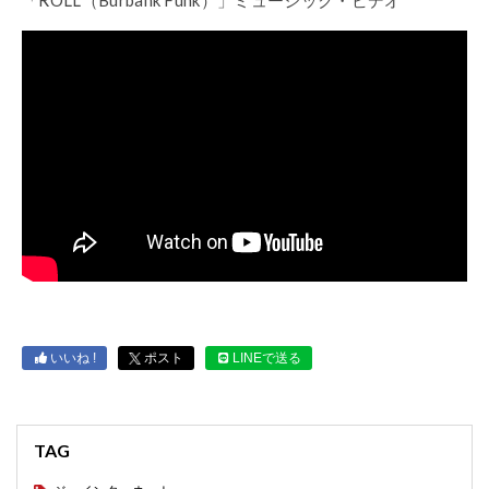
いいね !
ポスト
LINEで送る
TAG