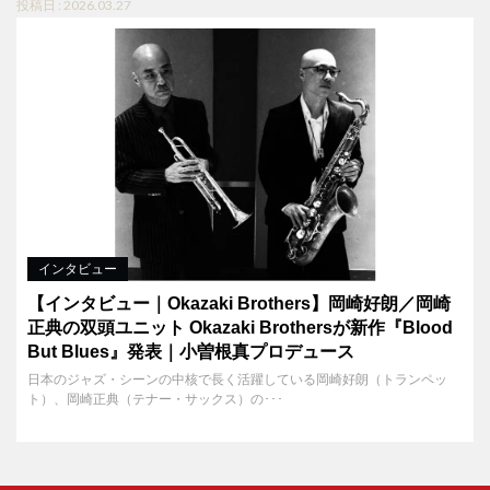
投稿日 : 2026.03.27
インタビュー
【インタビュー｜Okazaki Brothers】岡崎好朗／岡崎
正典の双頭ユニット Okazaki Brothersが新作『Blood
But Blues』発表｜小曽根真プロデュース
日本のジャズ・シーンの中核で長く活躍している岡崎好朗（トランペッ
ト）、岡崎正典（テナー・サックス）の･･･