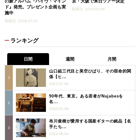
の新アルバム『ハイヴ・マイン
京・大阪で来日ツアー決定
ド』発売。プレゼント企画も実
投稿日 : 2019.01.09
施中
投稿日 : 2018.07.23
ランキング
日間
週間
月間
山口組三代目と美空ひばり、その宿命的関
係【ヒ...
2021.07.06
90年代、東京。ある若者がNujabesを
名...
2020.05.08
布川俊樹が愛用する国産ギターの銘品【名
手たち...
2026.08.04