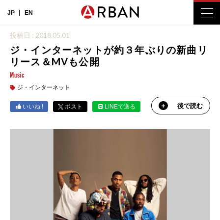
JP
EN
投稿日 : 2018.05.01
ジ・インターネットが約３年ぶりの新曲リ
リース＆MVも公開
Music
ジ・インターネット
後で読む
いいね !
ポスト
LINEで送る