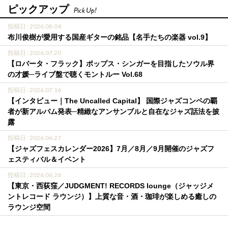
ピックアップ
Pick Up!
投稿日 : 2026.08.04
布川俊樹が愛用する国産ギターの銘品【名手たちの楽器 vol.9】
投稿日 : 2026.07.20
【ロバータ・フラック】ポップス・シンガーを目指したソウル界
の才媛─ライブ盤で聴くモントルー Vol.68
投稿日 : 2026.07.16
【インタビュー｜The Uncalled Capital】 国際ジャズコンペの覇
者が新アルバム発表─精緻なアンサンブルと自在なジャズ話法を披
露
投稿日 : 2026.06.27
【ジャズフェスカレンダー2026】7月／8月／9月開催のジャズフ
ェスティバル＆イベント
投稿日 : 2026.06.26
【東京・西荻窪／JUDGMENT! RECORDS lounge（ジャッジメ
ントレコード ラウンジ）】上質な音・酒・珈琲が楽しめる癒しの
ラウンジ空間