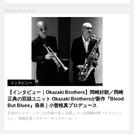
投稿日 : 2026.03.27
インタビュー
【インタビュー｜Okazaki Brothers】岡崎好朗／岡崎
正典の双頭ユニット Okazaki Brothersが新作『Blood
But Blues』発表｜小曽根真プロデュース
日本のジャズ・シーンの中核で長く活躍している岡崎好朗（トランペッ
ト）、岡崎正典（テナー・サックス）の･･･