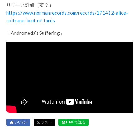
リリース詳細（英文）
https://www.normanrecords.com/records/171412-alice-
coltrane-lord-of-lords
「Andromeda’s Suffering」
いいね !
ポスト
LINEで送る