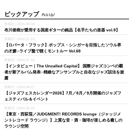
ピックアップ
Pick Up!
投稿日 : 2026.08.04
布川俊樹が愛用する国産ギターの銘品【名手たちの楽器 vol.9】
投稿日 : 2026.07.20
【ロバータ・フラック】ポップス・シンガーを目指したソウル界
の才媛─ライブ盤で聴くモントルー Vol.68
投稿日 : 2026.07.16
【インタビュー｜The Uncalled Capital】 国際ジャズコンペの覇
者が新アルバム発表─精緻なアンサンブルと自在なジャズ話法を披
露
投稿日 : 2026.06.27
【ジャズフェスカレンダー2026】7月／8月／9月開催のジャズフ
ェスティバル＆イベント
投稿日 : 2026.06.26
【東京・西荻窪／JUDGMENT! RECORDS lounge（ジャッジメ
ントレコード ラウンジ）】上質な音・酒・珈琲が楽しめる癒しの
ラウンジ空間