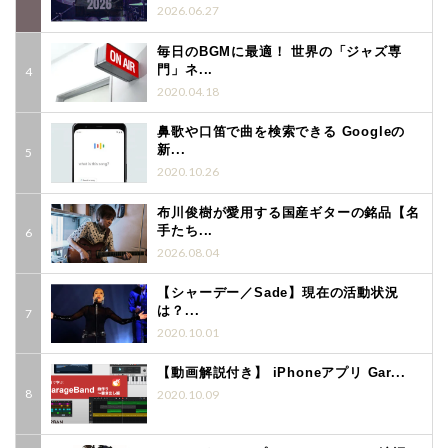
2026.06.27
毎日のBGMに最適！ 世界の「ジャズ専
門」ネ...
2020.04.18
鼻歌や口笛で曲を検索できる Googleの
新...
2020.10.26
布川俊樹が愛用する国産ギターの銘品【名
手たち...
2026.08.04
【シャーデー／Sade】現在の活動状況
は？...
2020.10.01
【動画解説付き】 iPhoneアプリ Gar...
2020.10.09