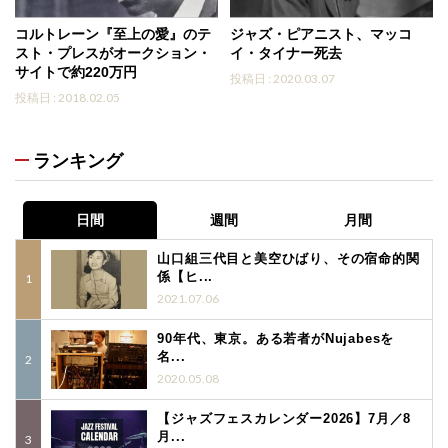
コルトレーン『至上の愛』のテ
ジャズ・ピアニスト、マッコ
スト・プレスがオークション・
イ・タイナー死去
サイトで約220万円
投稿日 : 2020.03.07
投稿日 : 2018.02.05
ランキング
日間
週間
月間
山口組三代目と美空ひばり、その宿命的関
係【ヒ...
2021.07.06
90年代、東京。ある若者がNujabesを
名...
2020.05.08
【ジャズフェスカレンダー2026】7月／8
月...