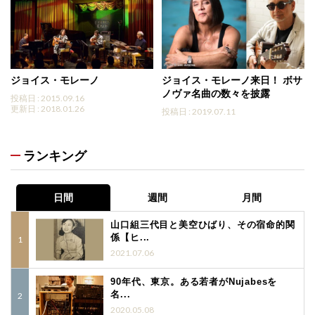
ジョイス・モレーノ
ジョイス・モレーノ来日！ ボサ
ノヴァ名曲の数々を披露
投稿日 : 2015.09.16
更新日 : 2018.01.26
投稿日 : 2019.07.11
ランキング
日間
週間
月間
山口組三代目と美空ひばり、その宿命的関
係【ヒ...
2021.07.06
90年代、東京。ある若者がNujabesを
名...
2020.05.08