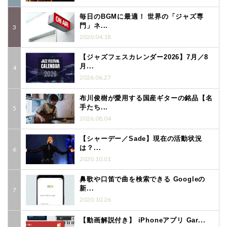
毎日のBGMに最適！ 世界の「ジャズ専
門」ネ...
2020.04.18
【ジャズフェスカレンダー2026】7月／8
月...
2026.06.27
布川俊樹が愛用する国産ギターの銘品【名
手たち...
2026.08.04
【シャーデー／Sade】現在の活動状況
は？...
2020.10.01
鼻歌や口笛で曲を検索できる Googleの
新...
2020.10.26
【動画解説付き】 iPhoneアプリ Gar...