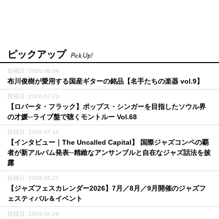
ピックアップ
Pick Up!
投稿日 : 2026.08.04
布川俊樹が愛用する国産ギターの銘品【名手たちの楽器 vol.9】
投稿日 : 2026.07.20
【ロバータ・フラック】ポップス・シンガーを目指したソウル界
の才媛─ライブ盤で聴くモントルー Vol.68
投稿日 : 2026.07.16
【インタビュー｜The Uncalled Capital】 国際ジャズコンペの覇
者が新アルバム発表─精緻なアンサンブルと自在なジャズ話法を披
露
投稿日 : 2026.06.27
【ジャズフェスカレンダー2026】7月／8月／9月開催のジャズフ
ェスティバル＆イベント
投稿日 : 2026.06.26