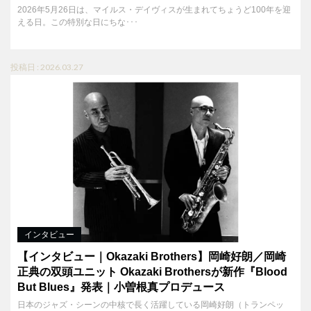
2026年5月26日は、マイルス・デイヴィスが生まれてちょうど100年を迎
える日。この特別な日にちな･･･
投稿日 : 2026.03.27
インタビュー
【インタビュー｜Okazaki Brothers】岡崎好朗／岡崎
正典の双頭ユニット Okazaki Brothersが新作『Blood
But Blues』発表｜小曽根真プロデュース
日本のジャズ・シーンの中核で長く活躍している岡崎好朗（トランペッ