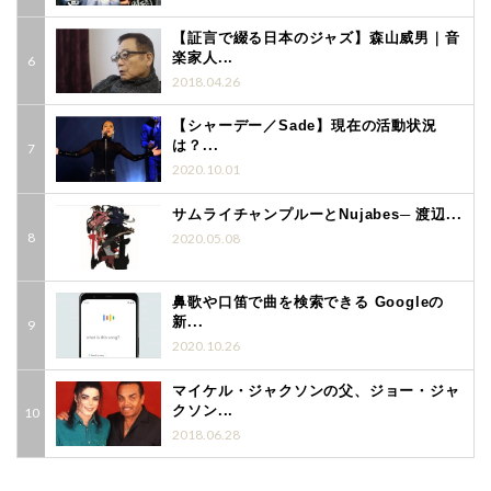
【証言で綴る日本のジャズ】森山威男｜音
楽家人...
2018.04.26
【シャーデー／Sade】現在の活動状況
は？...
2020.10.01
サムライチャンプルーとNujabes─ 渡辺...
2020.05.08
鼻歌や口笛で曲を検索できる Googleの
新...
2020.10.26
マイケル・ジャクソンの父、ジョー・ジャ
クソン...
2018.06.28