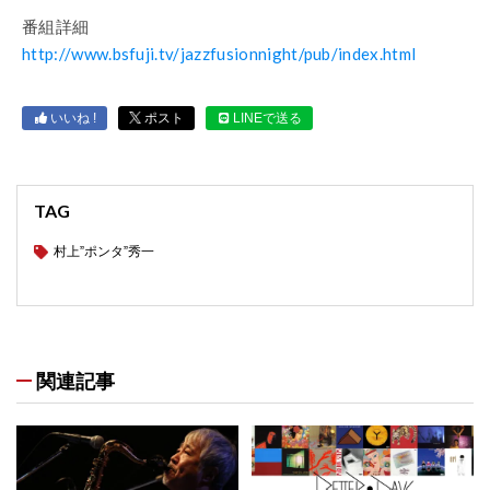
番組詳細
http://www.bsfuji.tv/jazzfusionnight/pub/index.html
いいね !
ポスト
LINEで送る
TAG
村上”ポンタ”秀一
関連記事