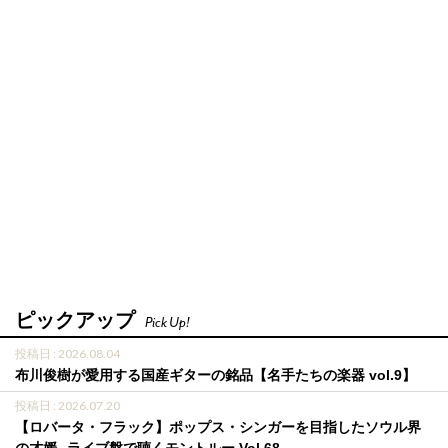
ピックアップ
Pick Up!
投稿日 : 2026.08.04
布川俊樹が愛用する国産ギターの銘品【名手たちの楽器 vol.9】
投稿日 : 2026.07.20
【ロバータ・フラック】ポップス・シンガーを目指したソウル界
の才媛─ライブ盤で聴くモントルー Vol.68