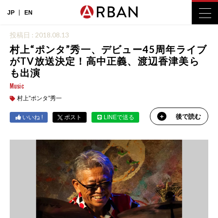
JP
EN
投稿日 : 2018.08.13
村上“ポンタ”秀一、デビュー45周年ライブ
がTV放送決定！高中正義、渡辺香津美ら
も出演
Music
村上”ポンタ”秀一
後で読む
いいね !
ポスト
LINEで送る