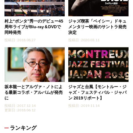
村上“ポンタ”秀一のデビュー45
ジャズ喫茶「ベイシー」ドキュ
周年ライブがBlu-ray＆DVDで
メンタリー映画のサントラ発売
同時発売
決定
投稿日 : 2018.08.27
投稿日 : 2020.03.11
坂本龍一とアルヴァ・ノトによ
ジャズと台風【モントルー・ジ
る最新コラボ・アルバムが発売
ャズ・フェスティバル・ジャパ
に
ン 2019リポート】
投稿日 : 2017.12.14
投稿日 : 2019.11.14
更新日 : 2018.06.12
ランキング