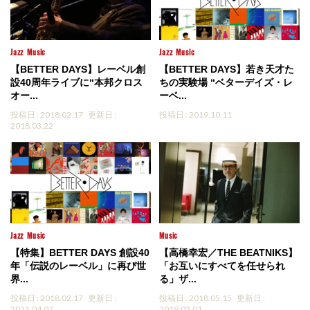
Jazz
Music
Jazz
Music
【BETTER DAYS】レーベル創
【BETTER DAYS】若き天才た
設40周年ライブに“本邦クロス
ちの実験場 “ベターデイズ・レ
オー...
ーベ...
投稿日 : 2018.02.17
更新日 :
投稿日 : 2019.10.11
2018.03.22
Jazz
Music
Music
【特集】BETTER DAYS 創設40
【高橋幸宏／THE BEATNIKS】
年「伝説のレーベル」に再び世
「お互いにすべてを任せられ
界...
る」ザ...
投稿日 : 2018.02.17
更新日 :
投稿日 : 2018.05.15
更新日 :
2021.04.07
2019.03.01