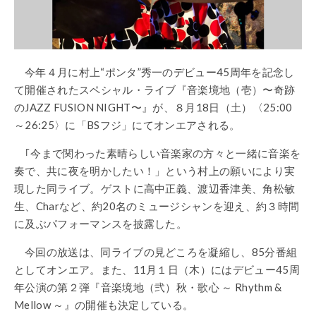
今年４月に村上“ポンタ”秀一のデビュー45周年を記念し
て開催されたスペシャル・ライブ『音楽境地（壱）〜奇跡
のJAZZ FUSION NIGHT〜』が、８月18日（土）〈25:00
～26:25〉に「BSフジ」にてオンエアされる。
｢今まで関わった素晴らしい音楽家の方々と一緒に音楽を
奏で、共に夜を明かしたい！」という村上の願いにより実
現した同ライブ。ゲストに高中正義、渡辺香津美、角松敏
生、Charなど、約20名のミュージシャンを迎え、約３時間
に及ぶパフォーマンスを披露した。
今回の放送は、同ライブの見どころを凝縮し、85分番組
としてオンエア。また、11月１日（木）にはデビュー45周
年公演の第２弾『音楽境地（弐）秋・歌心 ～ Rhythm &
Mellow ～』の開催も決定している。