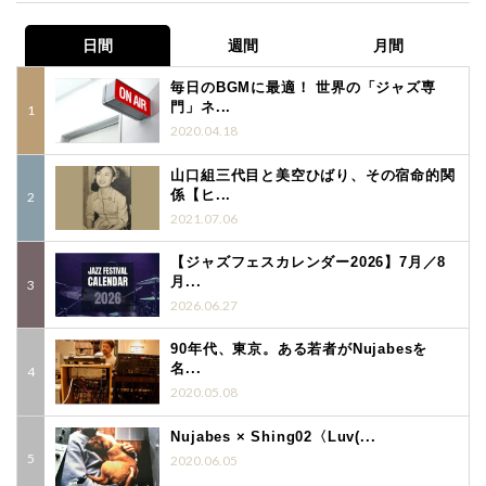
日間
週間
月間
毎日のBGMに最適！ 世界の「ジャズ専
門」ネ...
2020.04.18
山口組三代目と美空ひばり、その宿命的関
係【ヒ...
2021.07.06
【ジャズフェスカレンダー2026】7月／8
月...
2026.06.27
90年代、東京。ある若者がNujabesを
名...
2020.05.08
Nujabes × Shing02〈Luv(...
2020.06.05