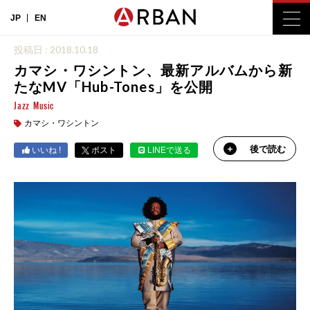
JP
EN
投稿日 : 2018.10.18
カマシ・ワシントン、最新アルバムから新
たなMV「Hub-Tones」を公開
Jazz
Music
カマシ・ワシントン
後で読む
いいね !
ポスト
LINEで送る