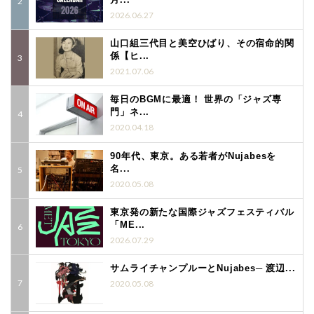
2026.06.27
山口組三代目と美空ひばり、その宿命的関
係【ヒ...
2021.07.06
毎日のBGMに最適！ 世界の「ジャズ専
門」ネ...
2020.04.18
90年代、東京。ある若者がNujabesを
名...
2020.05.08
東京発の新たな国際ジャズフェスティバル
「ME...
2026.07.29
サムライチャンプルーとNujabes─ 渡辺...
2020.05.08