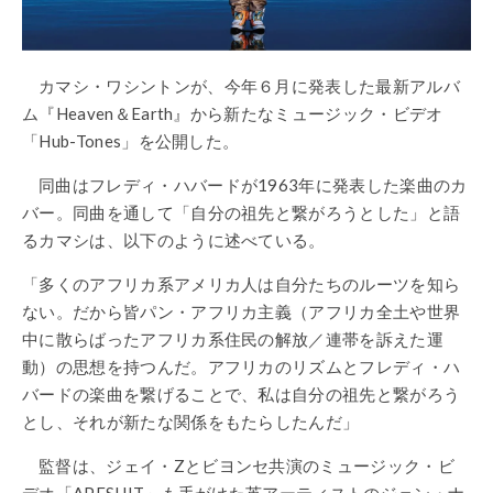
カマシ・ワシントンが、今年６月に発表した最新アルバ
ム『Heaven＆Earth』から新たなミュージック・ビデオ
「Hub-Tones」を公開した。
同曲はフレディ・ハバードが1963年に発表した楽曲のカ
バー。同曲を通して「自分の祖先と繋がろうとした」と語
るカマシは、以下のように述べている。
「多くのアフリカ系アメリカ人は自分たちのルーツを知ら
ない。だから皆パン・アフリカ主義（アフリカ全土や世界
中に散らばったアフリカ系住民の解放／連帯を訴えた運
動）の思想を持つんだ。アフリカのリズムとフレディ・ハ
バードの楽曲を繋げることで、私は自分の祖先と繋がろう
とし、それが新たな関係をもたらしたんだ」
監督は、ジェイ・Zとビヨンセ共演のミュージック・ビ
デオ「APESHIT」も手がけた英アーティストのジェン・ナ