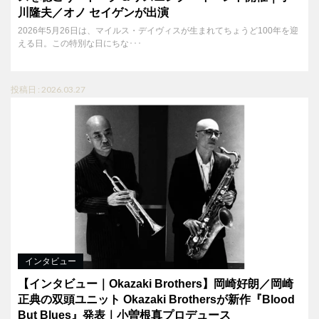
川隆夫／オノ セイゲンが出演
2026年5月26日は、マイルス・デイヴィスが生まれてちょうど100年を迎
える日。この特別な日にちな･･･
投稿日 : 2026.03.27
インタビュー
【インタビュー｜Okazaki Brothers】岡崎好朗／岡崎
正典の双頭ユニット Okazaki Brothersが新作『Blood
But Blues』発表｜小曽根真プロデュース