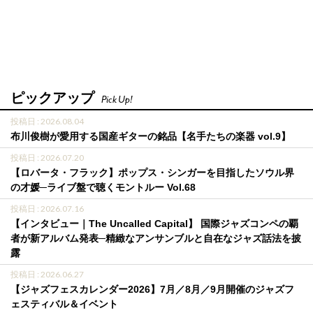
ピックアップ
Pick Up!
投稿日 : 2026.08.04
布川俊樹が愛用する国産ギターの銘品【名手たちの楽器 vol.9】
投稿日 : 2026.07.20
【ロバータ・フラック】ポップス・シンガーを目指したソウル界
の才媛─ライブ盤で聴くモントルー Vol.68
投稿日 : 2026.07.16
【インタビュー｜The Uncalled Capital】 国際ジャズコンペの覇
者が新アルバム発表─精緻なアンサンブルと自在なジャズ話法を披
露
投稿日 : 2026.06.27
【ジャズフェスカレンダー2026】7月／8月／9月開催のジャズフ
ェスティバル＆イベント