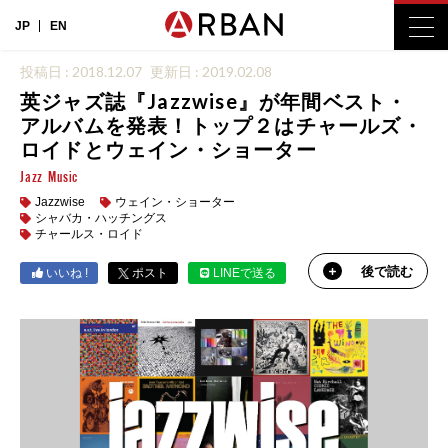
JP
EN
投稿日 : 2018.12.07
更新日 : 2019.02.08
英ジャズ誌『Jazzwise』が年間ベスト・
アルバムを発表！トップ２はチャールズ・
ロイドとウェイン・ショーター
Jazz
Music
Jazzwise
ウェイン・ショーター
シャバカ・ハッチングス
チャールス・ロイド
後で読む
いいね !
ポスト
LINEで送る