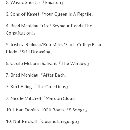
2. Wayne Shorter『Emanon』
3. Sons of Kemet『Your Queen Is A Reptile』
4. Brad Mehldau Trio『Seymour Reads The
Constitution!』
5. Joshua Redman/Ron Miles/Scott Colley/Brian
Blade『Still Dreaming』
5. Cécile McLorin Salvant『The Window』
7. Brad Mehldau『After Bach』
7. Kurt Elling『The Questions』
7. Nicole Mitchell『Maroon Cloud』
10. Liran Donin’s 1000 Boats『8 Songs』
10. Nat Birchall『Cosmic Language』