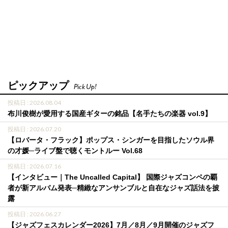
ピックアップ
Pick Up!
投稿日 : 2026.08.04
布川俊樹が愛用する国産ギターの銘品【名手たちの楽器 vol.9】
投稿日 : 2026.07.20
【ロバータ・フラック】ポップス・シンガーを目指したソウル界
の才媛─ライブ盤で聴くモントルー Vol.68
投稿日 : 2026.07.16
【インタビュー｜The Uncalled Capital】 国際ジャズコンペの覇
者が新アルバム発表─精緻なアンサンブルと自在なジャズ話法を披
露
投稿日 : 2026.06.27
【ジャズフェスカレンダー2026】7月／8月／9月開催のジャズフ