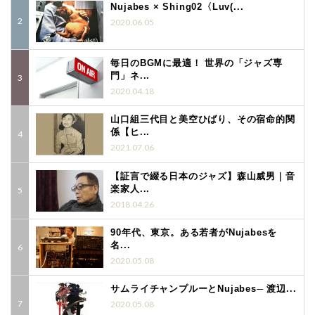
Nujabes × Shing02〈Luv(...
2020.06.05
毎日のBGMに最適！ 世界の「ジャズ専
門」ネ...
2020.04.18
山口組三代目と美空ひばり、その宿命的関
係【ヒ...
2021.07.06
【証言で綴る日本のジャズ】森山威男｜音
楽家人...
2018.04.26
90年代、東京。ある若者がNujabesを
名...
2020.05.08
サムライチャンプルーとNujabes─ 渡辺...
2020.05.08