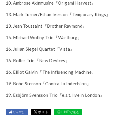
10. Ambrose Akinmusire『Origami Harvest』
13. Mark Turner/Ethan Iverson『Temporary Kings』
13. Jean Toussaint『Brother Raymond』
15. Michael Wollny Trio『Wartburg』
16. Julian Siegel Quartet『Vista』
16. Roller Trio『New Devices』
16. Elliot Galvin『The Influencing Machine』
19. Bobo Stenson『Contra La Indecision』
19. Esbjörn Svensson Trio『e.s.t. live in London』
いいね !
ポスト
LINEで送る