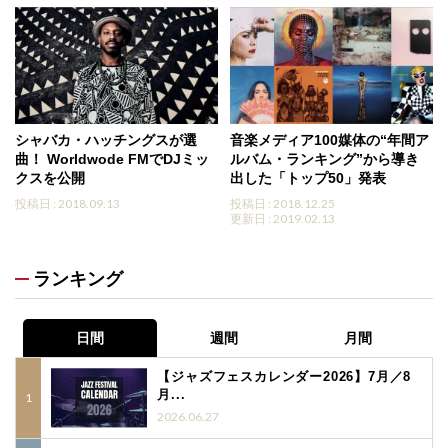
シャバカ・ハッチングスが選
音楽メディア100媒体の“年間ア
曲！ Worldwode FMでDJミッ
ルバム・ランキング”から導き
クスを公開
出した「トップ50」発表
投稿日 : 2018.09.13
投稿日 : 2018.12.25
更新日 : 2019.02.13
ランキング
日間
週間
月間
【ジャズフェスカレンダー2026】7月／8
月...
2026.06.27