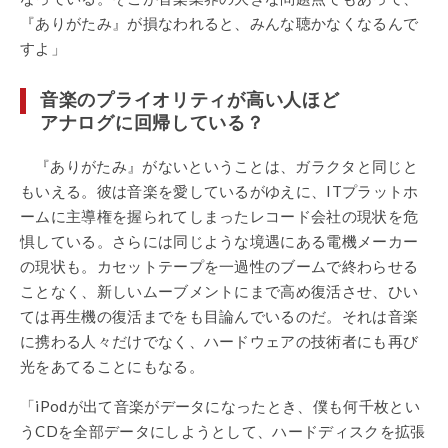
『ありがたみ』が損なわれると、みんな聴かなくなるんで
すよ」
音楽のプライオリティが高い人ほど
アナログに回帰している？
『ありがたみ』がないということは、ガラクタと同じと
もいえる。彼は音楽を愛しているがゆえに、ITプラットホ
ームに主導権を握られてしまったレコード会社の現状を危
惧している。さらには同じような境遇にある電機メーカー
の現状も。カセットテープを一過性のブームで終わらせる
ことなく、新しいムーブメントにまで高め復活させ、ひい
ては再生機の復活までをも目論んでいるのだ。それは音楽
に携わる人々だけでなく、ハードウェアの技術者にも再び
光をあてることにもなる。
「iPodが出て音楽がデータになったとき、僕も何千枚とい
うCDを全部データにしようとして、ハードディスクを拡張