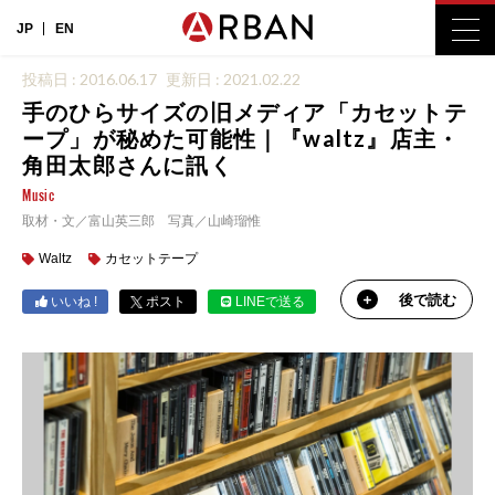
JP
EN
投稿日 : 2016.06.17
更新日 : 2021.02.22
手のひらサイズの旧メディア「カセットテ
ープ」が秘めた可能性｜『waltz』店主・
角田太郎さんに訊く
Music
取材・文／富山英三郎 写真／山崎瑠惟
Waltz
カセットテープ
後で読む
いいね !
ポスト
LINEで送る