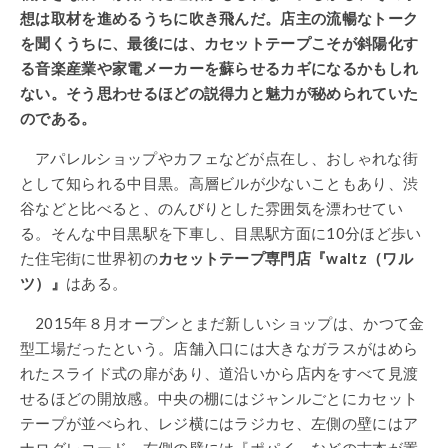
想は取材を進めるうちに吹き飛んだ。店主の流暢なトーク
を聞くうちに、最後には、カセットテープこそが斜陽化す
る音楽産業や家電メーカーを蘇らせるカギになるかもしれ
ない。そう思わせるほどの説得力と魅力が秘められていた
のである。
アパレルショップやカフェなどが点在し、おしゃれな街
として知られる中目黒。高層ビルが少ないこともあり、渋
谷などと比べると、のんびりとした雰囲気を漂わせてい
る。そんな中目黒駅を下車し、目黒駅方面に10分ほど歩い
た住宅街に世界初の
カセットテープ専門店『waltz（ワル
ツ）』
はある。
2015年８月オープンとまだ新しいショップは、かつて金
型工場だったという。店舗入口には大きなガラスがはめら
れたスライド式の扉があり、道沿いから店内をすべて見渡
せるほどの開放感。中央の棚にはジャンルごとにカセット
テープが並べられ、レジ横にはラジカセ、左側の壁にはア
ナログレコード、右側の壁には『ポパイ』などの古本が置