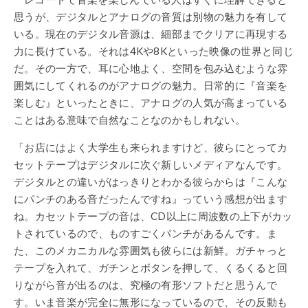
思うが、デジタルとアナログの音質は別物の魅力を有して
いる。現在のデジタル音源は、細部までクリアに再現する
力に長けている。それは4Kや8Kといった映像の世界と同じ
だ。その一方で、耳に心地よく、空間を包み込むような雰
囲気にしてくれるのがアナログの魅力。日常的に『音楽を
楽しむ』といったときに、アナログの人気が高まっている
ことはある意味で自然なことなのかもしれない。
「お店にはよく大学生も来られますけど、彼らにとってカ
セットテープはデジタルに次ぐ新しいメディアなんです。
デジタルとの違いがはっきりとわかる彼らからは『こんな
にパンチのある音だったんですね』っていう感想が出ます
ね。カセットテープの音は、CD以上に周波数の上下がカッ
トされているので、ものすごくパンチがあるんです。ま
た、このメカニカルな雰囲気も彼らには新鮮。ガチャっと
テープを入れて、ガチンとボタンを押して、くるくると回
りながら音が出るのは、究極の有形ソフトだと思うんで
す。いま音楽が完全に無形になっているので、その反動も