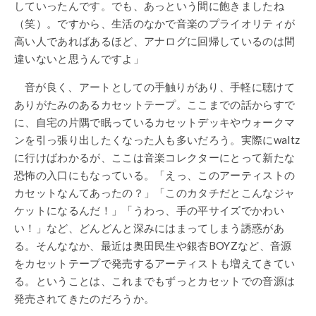
していったんです。でも、あっという間に飽きましたね
（笑）。ですから、生活のなかで音楽のプライオリティが
高い人であればあるほど、アナログに回帰しているのは間
違いないと思うんですよ」
音が良く、アートとしての手触りがあり、手軽に聴けて
ありがたみのあるカセットテープ。ここまでの話からすで
に、自宅の片隅で眠っているカセットデッキやウォークマ
ンを引っ張り出したくなった人も多いだろう。実際にwaltz
に行けばわかるが、ここは音楽コレクターにとって新たな
恐怖の入口にもなっている。「えっ、このアーティストの
カセットなんてあったの？」「このカタチだとこんなジャ
ケットになるんだ！」「うわっ、手の平サイズでかわい
い！」など、どんどんと深みにはまってしまう誘惑があ
る。そんななか、最近は奥田民生や銀杏BOYZなど、音源
をカセットテープで発売するアーティストも増えてきてい
る。ということは、これまでもずっとカセットでの音源は
発売されてきたのだろうか。