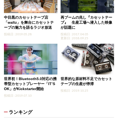
中目黒のカセットテープ店
再ブームの兆し『カセットテー
「waltz」を舞台にカセットテ
プ』 生産工場へ潜入した映像
ープの魅力を語るラジオ放送
が話題に
投稿日 : 2019.05.28
投稿日 : 2017.04.05
更新日 : 2018.09.25
世界初！Bluetooth5.0対応の携
世界的な原材料不足でカセット
帯型カセットプレーヤー「IT’S
テープの生産が停滞
OK」がKickstarter開始
投稿日 : 2019.10.25
投稿日 : 2019.07.10
ランキング