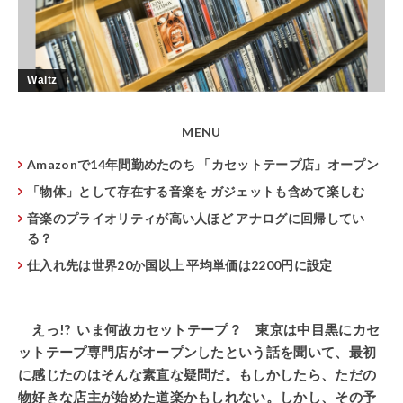
Waltz
MENU
Amazonで14年間勤めたのち 「カセットテープ店」オープン
「物体」として存在する音楽を ガジェットも含めて楽しむ
音楽のプライオリティが高い人ほど アナログに回帰してい
る？
仕入れ先は世界20か国以上 平均単価は2200円に設定
えっ!? いま何故カセットテープ？ 東京は中目黒にカセ
ットテープ専門店がオープンしたという話を聞いて、最初
に感じたのはそんな素直な疑問だ。もしかしたら、ただの
物好きな店主が始めた道楽かもしれない。しかし、その予