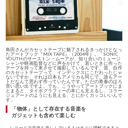
角田さんがカセットテープに魅了されるきっかけとなっ
たアートブック『MIX TAPE』（2004年）。「SONIC
YOUTHのサーストン・ムーアが、知り合いのミュージ
シャンや映画監督などに声をかけて、若いときに作った
テープを持って来させて撮影しているんです。昔、自作
のカセットテープって、インデックスにこだわったじゃ
ないですか、それは日本もアメリカも同じで、誰もアー
トだなんて思わず作っていたんです。ただの青春のほろ
苦い思い出ですよ。でも、こうやってアートブックにま
とまると、タイポグラフィーの本にも見えるし、コラー
ジュアートのようにも見える、とにかくカッコいいんで
す」
「物体」として存在する音楽を
ガジェットも含めて楽しむ
レコードで音楽を楽しんでいる人はすぐに理解できると