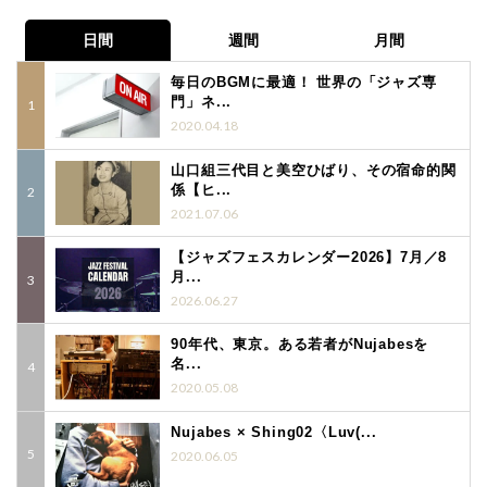
日間
週間
月間
毎日のBGMに最適！ 世界の「ジャズ専
門」ネ...
2020.04.18
山口組三代目と美空ひばり、その宿命的関
係【ヒ...
2021.07.06
【ジャズフェスカレンダー2026】7月／8
月...
2026.06.27
90年代、東京。ある若者がNujabesを
名...
2020.05.08
Nujabes × Shing02〈Luv(...
2020.06.05