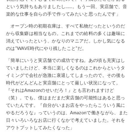
という気持ちもありましたし……。もう一回、実店舗で、音
楽的な仕事を自らの手で作ってみたいと思ったんです」
オープン時の初期在庫は、すべて私物だったというのだ
から収集癖は相当なもの。これまでの給料の多くは趣味に
消えていったという、かなりのマニアだ。しかし気になる
のは“WAVE時代にやり残したこと”だ。
「簡単にいうと実店舗での成功ですね。あの頃も充実はし
ていましたけど、本当に楽しくなるのはこれからというタ
イミングで会社が急激に衰退してしまったので。その後も
時代がどんどんと実店舗にとって厳しい状況になって。
『それはAmazonのせいだろ！』とも言われますけど
（笑）。でも、僕はまだまだ実店舗の可能性はあると思っ
ていたんです。『自分がいまお店をやったらこういう風に
やるだろうな』っていうのは、Amazonで働きながら、また
日々いろいろなお店に行くなかで考えていました。それを
アウトプットしてみたくなった」