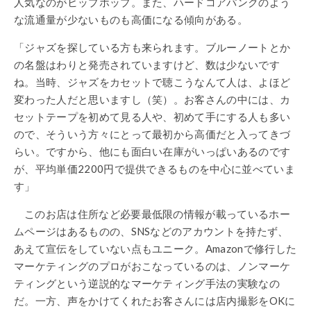
人気なのがヒップホップ。また、ハードコアパンクのよう
な流通量が少ないものも高価になる傾向がある。
「ジャズを探している方も来られます。ブルーノートとか
の名盤はわりと発売されていますけど、数は少ないです
ね。当時、ジャズをカセットで聴こうなんて人は、よほど
変わった人だと思いますし（笑）。お客さんの中には、カ
セットテープを初めて見る人や、初めて手にする人も多い
ので、そういう方々にとって最初から高価だと入ってきづ
らい。ですから、他にも面白い在庫がいっぱいあるのです
が、平均単価2200円で提供できるものを中心に並べていま
す」
このお店は住所など必要最低限の情報が載っているホー
ムページはあるものの、SNSなどのアカウントを持たず、
あえて宣伝をしていない点もユニーク。Amazonで修行した
マーケティングのプロがおこなっているのは、ノンマーケ
ティングという逆説的なマーケティング手法の実験なの
だ。一方、声をかけてくれたお客さんには店内撮影をOKに