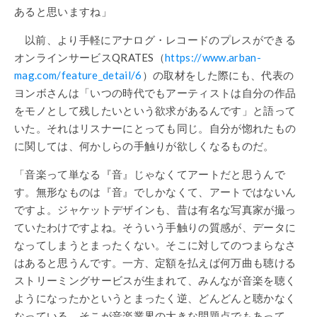
あると思いますね」
以前、より手軽にアナログ・レコードのプレスができる
オンラインサービスQRATES（
https://www.arban-
mag.com/feature_detail/6
）の取材をした際にも、代表の
ヨンボさんは「いつの時代でもアーティストは自分の作品
をモノとして残したいという欲求があるんです」と語って
いた。それはリスナーにとっても同じ。自分が惚れたもの
に関しては、何かしらの手触りが欲しくなるものだ。
「音楽って単なる『音』じゃなくてアートだと思うんで
す。無形なものは『音』でしかなくて、アートではないん
ですよ。ジャケットデザインも、昔は有名な写真家が撮っ
ていたわけですよね。そういう手触りの質感が、データに
なってしまうとまったくない。そこに対してのつまらなさ
はあると思うんです。一方、定額を払えば何万曲も聴ける
ストリーミングサービスが生まれて、みんなが音楽を聴く
ようになったかというとまったく逆、どんどんと聴かなく
なっている。そこが音楽業界の大きな問題点でもあって、