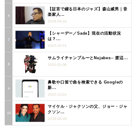
【証言で綴る日本のジャズ】森山威男｜音
楽家人...
2018.04.26
【シャーデー／Sade】現在の活動状況
は？...
2020.10.01
サムライチャンプルーとNujabes─ 渡辺...
2020.05.08
鼻歌や口笛で曲を検索できる Googleの
新...
2020.10.26
マイケル・ジャクソンの父、ジョー・ジャ
クソン...
2018.06.28