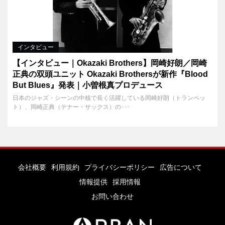
インタビュー
【インタビュー｜Okazaki Brothers】岡崎好朗／岡崎
正典の双頭ユニット Okazaki Brothersが新作『Blood
But Blues』発表｜小曽根真プロデュース
日本のジャズ・シーンの中核で長く活躍している岡崎好朗（トランペッ
ト）、岡崎正典（テナー・サックス）の･･･
会社概要
利用規約
プライバシーポリシー
広告について
情報提供
採用情報
お問い合わせ