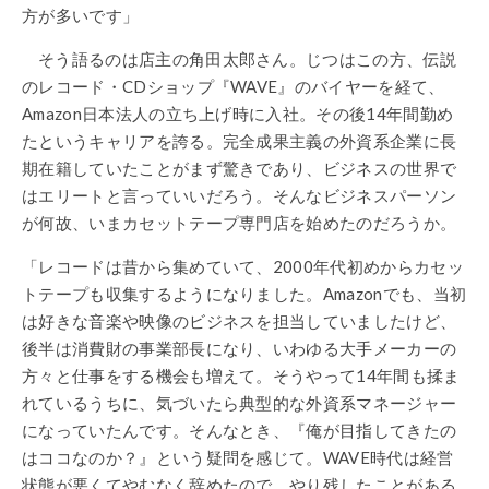
方が多いです」
そう語るのは店主の角田太郎さん。じつはこの方、伝説
のレコード・CDショップ『WAVE』のバイヤーを経て、
Amazon日本法人の立ち上げ時に入社。その後14年間勤め
たというキャリアを誇る。完全成果主義の外資系企業に長
期在籍していたことがまず驚きであり、ビジネスの世界で
はエリートと言っていいだろう。そんなビジネスパーソン
が何故、いまカセットテープ専門店を始めたのだろうか。
「レコードは昔から集めていて、2000年代初めからカセッ
トテープも収集するようになりました。Amazonでも、当初
は好きな音楽や映像のビジネスを担当していましたけど、
後半は消費財の事業部長になり、いわゆる大手メーカーの
方々と仕事をする機会も増えて。そうやって14年間も揉ま
れているうちに、気づいたら典型的な外資系マネージャー
になっていたんです。そんなとき、『俺が目指してきたの
はココなのか？』という疑問を感じて。WAVE時代は経営
状態が悪くてやむなく辞めたので、やり残したことがある