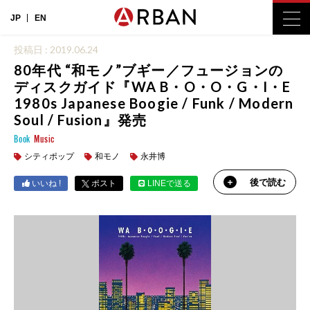
JP
EN
投稿日 : 2019.06.24
80年代 “和モノ”ブギー／フュージョンの
ディスクガイド『WA B・O・O・G・I・E
1980s Japanese Boogie / Funk / Modern
Soul / Fusion』発売
Book
Music
シティポップ
和モノ
永井博
後で読む
いいね !
ポスト
LINEで送る