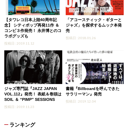
【タワレコ日本上陸40周年記
「アコースティック・ギターと
念】 シティポップ再発11作 ＆
ジャズ」を探求するムック本発
コンピ３作発売！ 永井博とのコ
売
ラボグッズも
投稿日 : 2018.01.26
投稿日 : 2019.11.12
ジャズ専門誌『JAZZ JAPAN
書籍『Billboardを呼んできた
VOL.112』発売！ 表紙＆巻頭は
サラリーマン』発売
SOIL ＆ “PIMP” SESSIONS
投稿日 : 2019.12.04
投稿日 : 2019.11.23
ランキング