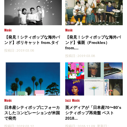
Music
Music
【発見！シティポップな海外バ
【発見！シティポップな海外バ
ンド】ポリキャット from.タイ
ンド】雀斑（Freckles）
from....
投稿日 : 2019.03.08
投稿日 : 2019.03.08
Music
Jazz
Music
日本産シティポップにフォーカ
英メディアが「日本産70〜80’s
スしたコンピレーションが米国
シティポップ再発盤 ベスト
で発売
2018...
投稿日 : 2019.03.12
投稿日 : 2018.11.09
更新日 :