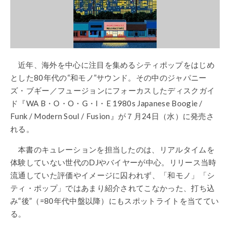
近年、海外を中心に注目を集めるシティポップをはじめ
とした80年代の“和モノ”サウンド。その中のジャパニー
ズ・ブギー／フュージョンにフォーカスしたディスクガイ
ド『WA B・O・O・G・I・E 1980s Japanese Boogie /
Funk / Modern Soul / Fusion』が７月24日（水）に発売さ
れる。
本書のキュレーションを担当したのは、リアルタイムを
体験していない世代のDJやバイヤーが中心。リリース当時
流通していた評価やイメージに囚われず、「和モノ」「シ
ティ・ポップ」ではあまり紹介されてこなかった、打ち込
み“後”（=80年代中盤以降）にもスポットライトを当ててい
る。