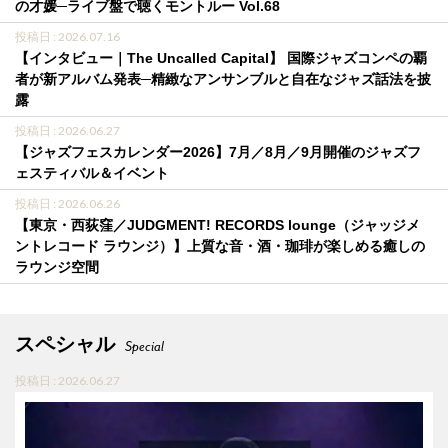
の才媛─ライブ盤で聴くモントルー Vol.68
投稿日 : 2026.07.16
【インタビュー｜The Uncalled Capital】 国際ジャズコンペの覇
者が新アルバム発表─精緻なアンサンブルと自在なジャズ話法を披
露
投稿日 : 2026.06.27
【ジャズフェスカレンダー2026】7月／8月／9月開催のジャズフ
ェスティバル＆イベント
投稿日 : 2026.06.26
【東京・西荻窪／JUDGMENT! RECORDS lounge（ジャッジメ
ントレコード ラウンジ）】上質な音・酒・珈琲が楽しめる癒しの
ラウンジ空間
スペシャル
Special
投稿日 : 2026.06.27