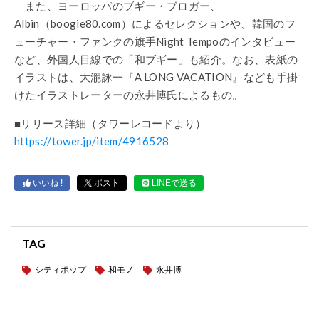
また、ヨーロッパのブギー・ブロガー、
Albin（boogie80.com）によるセレクションや、韓国のフ
ューチャー・ファンクの旗手Night Tempoのインタビュー
など、外国人目線での「和ブギー」も紹介。なお、表紙の
イラストは、大瀧詠一『A LONG VACATION』なども手掛
けたイラストレーターの永井博氏によるもの。
■リリース詳細（タワーレコードより）
https://tower.jp/item/4916528
いいね !
ポスト
LINEで送る
TAG
シティポップ
和モノ
永井博