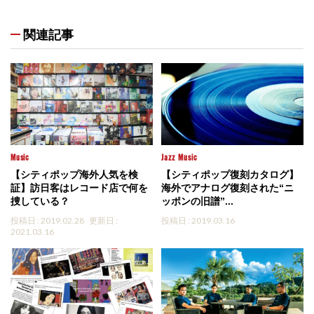
関連記事
Music
Jazz
Music
【シティポップ海外人気を検
【シティポップ復刻カタログ】
証】訪日客はレコード店で何を
海外でアナログ復刻された“ニ
捜している？
ッポンの旧譜”...
投稿日 : 2019.02.28
更新日 :
投稿日 : 2019.03.16
2021.03.16