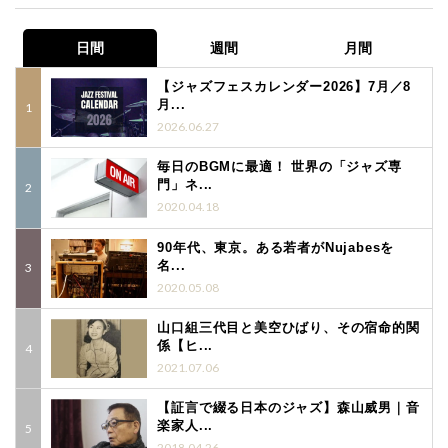
日間
週間
月間
【ジャズフェスカレンダー2026】7月／8
月...
2026.06.27
毎日のBGMに最適！ 世界の「ジャズ専
門」ネ...
2020.04.18
90年代、東京。ある若者がNujabesを
名...
2020.05.08
山口組三代目と美空ひばり、その宿命的関
係【ヒ...
2021.07.06
【証言で綴る日本のジャズ】森山威男｜音
楽家人...
2018.04.26