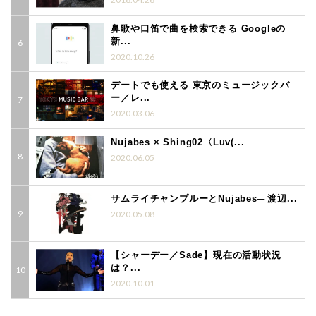
鼻歌や口笛で曲を検索できる Googleの
新...
2020.10.26
デートでも使える 東京のミュージックバ
ー／レ...
2020.03.06
Nujabes × Shing02〈Luv(...
2020.06.05
サムライチャンプルーとNujabes─ 渡辺...
2020.05.08
【シャーデー／Sade】現在の活動状況
は？...
2020.10.01