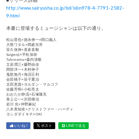
http://www.sairyusha.co.jp/bd/isbn978-4-7791-2582-
9.html
本書に登場するミュージシャンは以下の通り。
松山晋也×徳永伸一×関口義人
大熊ワタル×岡庭矢宵
笹久保伸×喜多直毅
Saigenji×平松加奈
Takseema×森内清敬
立岩潤三×藤野由佳
岡部洋一×木村伸子
鬼怒無月×海沼正利
会田桃子×笹子重治
太田恵資×ヨルダン・マルコフ
佐藤芳明×小松亮太
おおたか静流×石塚隆充
巻上公一×沢田穣治
岩川 光×仲野麻紀
八木美知依×クリストファー・ハーディ
ヨシダダイキチ×OKI
いいね !
ポスト
LINEで送る