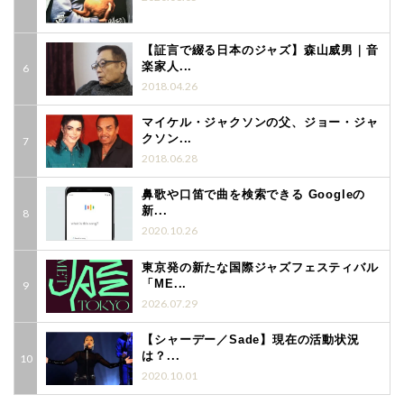
【証言で綴る日本のジャズ】森山威男｜音
楽家人...
2018.04.26
マイケル・ジャクソンの父、ジョー・ジャ
クソン...
2018.06.28
鼻歌や口笛で曲を検索できる Googleの
新...
2020.10.26
東京発の新たな国際ジャズフェスティバル
「ME...
2026.07.29
【シャーデー／Sade】現在の活動状況
は？...
2020.10.01