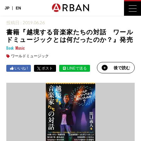
JP
EN
投稿日 : 2019.06.26
書籍『越境する音楽家たちの対話 ワール
ドミュージックとは何だったのか？』発売
Book
Music
ワールドミュージック
後で読む
いいね !
ポスト
LINEで送る