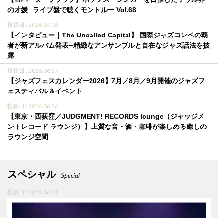
の才媛─ライブ盤で聴くモントルー Vol.68
投稿日 : 2026.07.16
【インタビュー｜The Uncalled Capital】 国際ジャズコンペの覇
者が新アルバム発表─精緻なアンサンブルと自在なジャズ話法を披
露
投稿日 : 2026.06.27
【ジャズフェスカレンダー2026】7月／8月／9月開催のジャズフ
ェスティバル＆イベント
投稿日 : 2026.06.26
【東京・西荻窪／JUDGMENT! RECORDS lounge（ジャッジメ
ントレコード ラウンジ）】上質な音・酒・珈琲が楽しめる癒しの
ラウンジ空間
スペシャル
Special
投稿日 : 2026.06.27