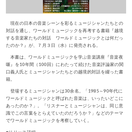
現在の日本の音楽シーンを彩るミュージシャンたちとの
対話を通し、ワールドミュージックを再考する書籍『越境
する音楽家たちの対話 ワールドミュージックとは何だっ
たのか？』が、７月３日（水）に発売される。
本書は、ワールドミュージックを学ぶ音楽講座『音楽夜
噺』を
10
年間（
100
回）にわたって続けた音楽評論家の関
口義人氏とミュージシャンたちとの越境的対話を綴った書
籍。
登場するミュージシャンは
30
余名。「
1985
～
90
年代に
ワールドミュージックと呼ばれた音楽は、いったいどこに
あったのか？」。「リスナーとミュージシャンは、同じ意
識でこの言葉をとらえていたのだろうか？」などのテーマ
でワールドミュージックを考察していく。
■
リリース詳細