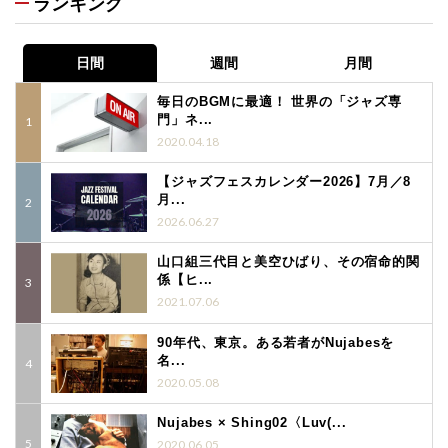
ランキング
日間
週間
月間
毎日のBGMに最適！ 世界の「ジャズ専
門」ネ...
2020.04.18
【ジャズフェスカレンダー2026】7月／8
月...
2026.06.27
山口組三代目と美空ひばり、その宿命的関
係【ヒ...
2021.07.06
90年代、東京。ある若者がNujabesを
名...
2020.05.08
Nujabes × Shing02〈Luv(...
2020.06.05