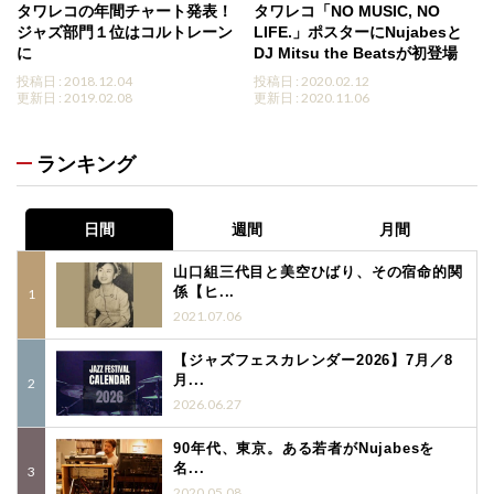
タワレコの年間チャート発表！
タワレコ「NO MUSIC, NO
ジャズ部門１位はコルトレーン
LIFE.」ポスターにNujabesと
に
DJ Mitsu the Beatsが初登場
投稿日 : 2018.12.04
投稿日 : 2020.02.12
更新日 : 2019.02.08
更新日 : 2020.11.06
ランキング
日間
週間
月間
山口組三代目と美空ひばり、その宿命的関
係【ヒ...
2021.07.06
【ジャズフェスカレンダー2026】7月／8
月...
2026.06.27
90年代、東京。ある若者がNujabesを
名...
2020.05.08