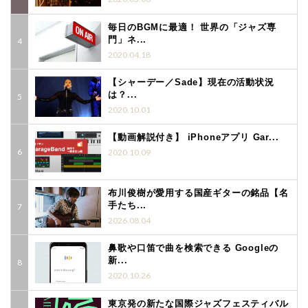
毎日のBGMに最適！ 世界の「ジャズ専
門」ネ...
2020.04.18
【シャーデー／Sade】現在の活動状況
は？...
2020.10.01
【動画解説付き】 iPhoneアプリ Gar...
2020.10.09
布川俊樹が愛用する国産ギターの銘品【名
手たち...
2026.08.04
鼻歌や口笛で曲を検索できる Googleの
新...
2020.10.26
東京発の新たな国際ジャズフェスティバル