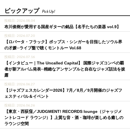
ピックアップ
Pick Up!
投稿日 : 2026.08.04
布川俊樹が愛用する国産ギターの銘品【名手たちの楽器 vol.9】
投稿日 : 2026.07.20
【ロバータ・フラック】ポップス・シンガーを目指したソウル界
の才媛─ライブ盤で聴くモントルー Vol.68
投稿日 : 2026.07.16
【インタビュー｜The Uncalled Capital】 国際ジャズコンペの覇
者が新アルバム発表─精緻なアンサンブルと自在なジャズ話法を披
露
投稿日 : 2026.06.27
【ジャズフェスカレンダー2026】7月／8月／9月開催のジャズフ
ェスティバル＆イベント
投稿日 : 2026.06.26
【東京・西荻窪／JUDGMENT! RECORDS lounge（ジャッジメ
ントレコード ラウンジ）】上質な音・酒・珈琲が楽しめる癒しの
ラウンジ空間