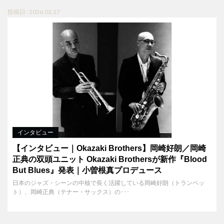
投稿日 : 2026.03.27
インタビュー
【インタビュー｜Okazaki Brothers】岡崎好朗／岡崎
正典の双頭ユニット Okazaki Brothersが新作『Blood
But Blues』発表｜小曽根真プロデュース
日本のジャズ・シーンの中核で長く活躍している岡崎好朗（トランペッ
ト）、岡崎正典（テナー・サックス）の･･･