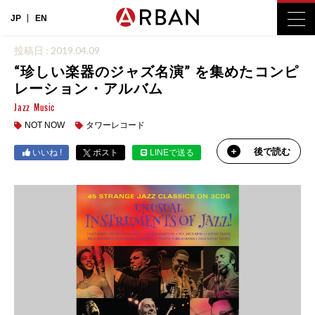
JP
EN
投稿日 : 2019.04.09
“珍しい楽器のジャズ名演” を集めたコンピ
レーション・アルバム
Jazz
Music
NOT NOW
タワーレコード
後で読む
いいね !
ポスト
LINEで送る