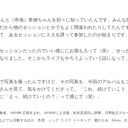
んと（寺地）美穂ちゃんを別々に知っていたんです。みんな
だから他のセッションとかでもよく間違われたりしてたんで
て、あるセッションに２人を誘って参加したのが始まりです
セッションだったのでいい感じにお酒も入って（笑）、せっ
なりました。そこからライブもやろうよっていう話になって
で写真を撮ったんですけど、その写真を、今回のアルバムも
さんが見て、気をかけてくださって。「これ、続けていこう
に「えっ、続けていくの？」って感じで（笑）。
奏者。1959年 広島生まれ。1978年に上京後、松本英彦氏に師事。日野皓正グル
などでも活動するほか、杏里、シング･ライク･トーキング、郷ひろみ、Misia、古