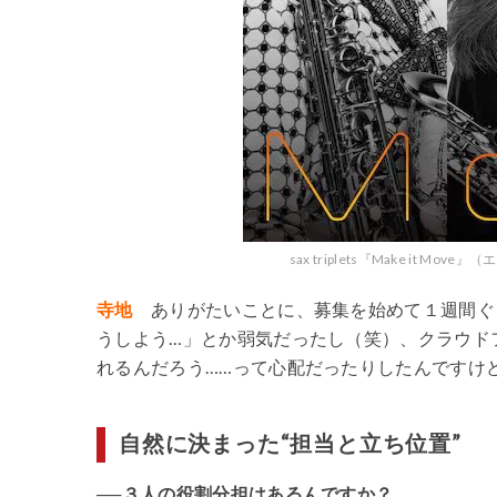
sax triplets『Make it
寺地
ありがたいことに、募集を始めて１週間ぐら
うしよう…」とか弱気だったし（笑）、クラウド
れるんだろう……って心配だったりしたんですけ
自然に決まった“担当と立ち位置”
──３人の役割分担はあるんですか？