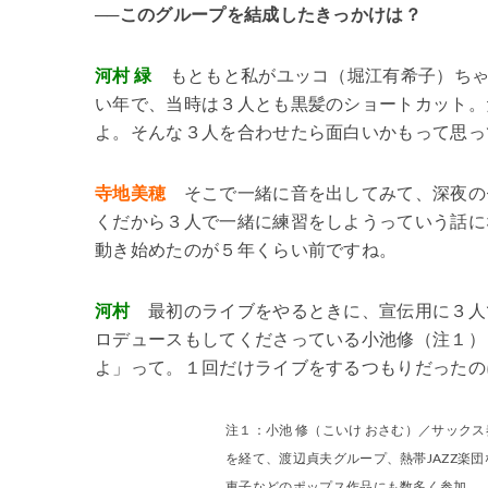
──このグループを結成したきっかけは？
河村 緑
もともと私がユッコ（堀江有希子）ちゃ
い年で、当時は３人とも黒髪のショートカット。
よ。そんな３人を合わせたら面白いかもって思っ
寺地美穂
そこで一緒に音を出してみて、深夜の
くだから３人で一緒に練習をしようっていう話に
動き始めたのが５年くらい前ですね。
河村
最初のライブをやるときに、宣伝用に３人
ロデュースもしてくださっている小池修（注１）
よ」って。１回だけライブをするつもりだったの
注１：小池 修（こいけ おさむ）／サックス
を経て、渡辺貞夫グループ、熱帯JAZZ楽団
東子などのポップス作品にも数多く参加。