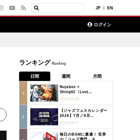
JP
EN
ログイン
ランキング
Ranking
日間
週間
月間
Nujabes ×
Shing02〈Luv(...
2020.06.05
【ジャズフェスカレンダー
2026】7月／8月...
2026.06.27
毎日のBGMに最適！ 世界
の「ジャズ専門」ネ...