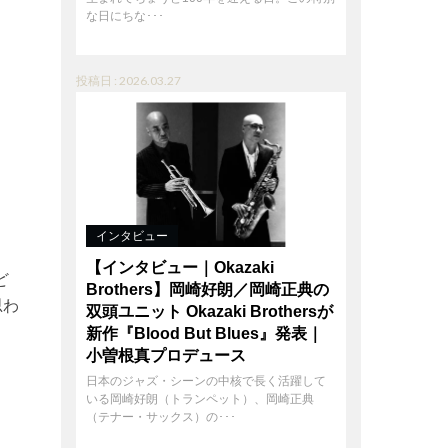
な日にちな･･･
投稿日 : 2026.03.27
インタビュー
【インタビュー｜Okazaki
ど
Brothers】岡崎好朗／岡崎正典の
思わ
双頭ユニット Okazaki Brothersが
新作『Blood But Blues』発表｜
小曽根真プロデュース
日本のジャズ・シーンの中核で長く活躍して
いる岡崎好朗（トランペット）、岡崎正典
（テナー・サックス）の･･･