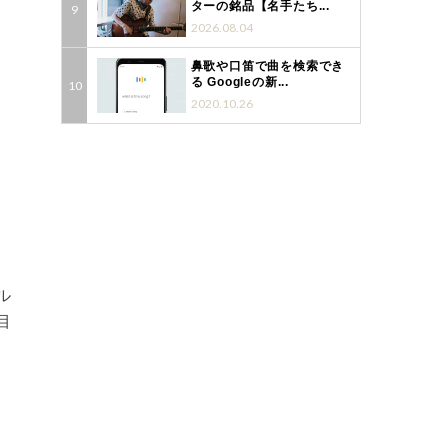
ターの銘品【名手たち...
2026.08.04
鼻歌や口笛で曲を検索でき
る Googleの新...
2020.10.26
、
ル
目