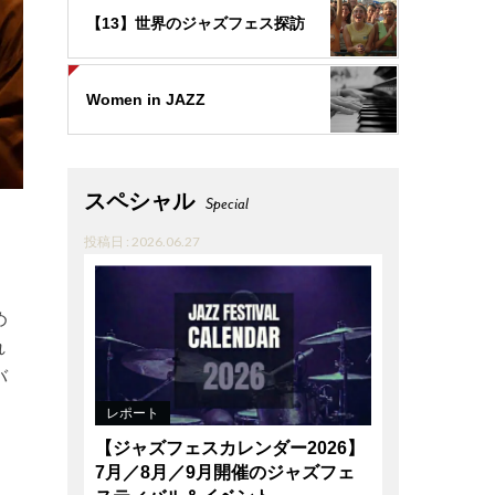
【13】世界のジャズフェス探訪
Women in JAZZ
スペシャル
Special
投稿日 : 2026.06.27
め
れ
バ
レポート
【ジャズフェスカレンダー2026】
7月／8月／9月開催のジャズフェ