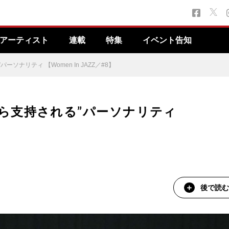
アーティスト
連載
特集
イベント告知
”パーソナリティ 【Women In JAZZ／#8】
“女性から支持される”パーソナリティ
後で読む