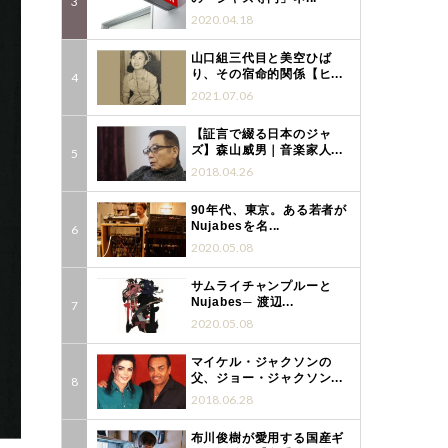
2020.04.18
山口組三代目と美空ひば
り、その宿命的関係【ヒ...
2021.07.06
【証言で綴る日本のジャ
ズ】森山威男｜音楽家人...
2018.04.26
90年代、東京。ある若者が
Nujabesを名...
2020.05.08
サムライチャンプルーと
Nujabes─ 渡辺...
2020.05.08
マイケル・ジャクソンの
父、ジョー・ジャクソン...
2018.06.28
布川俊樹が愛用する国産ギ