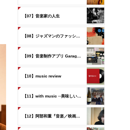
【07】音楽家の人生
【08】ジャズマンのファッション
【09】音楽制作アプリ GarageBandの世界
【10】music review
【11】with music ─美味しいお酒と音楽と─
【12】阿部和重『音楽／映画覚書』