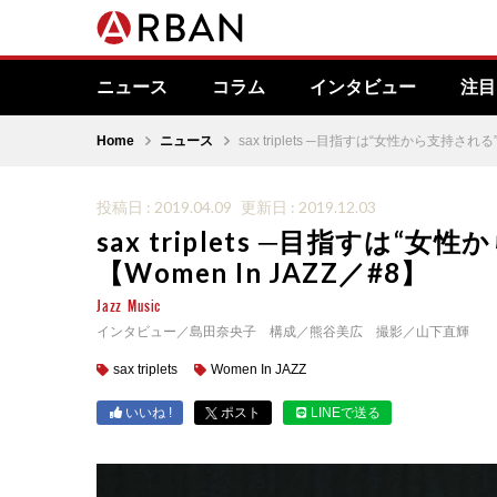
ニュース
コラム
インタビュー
注目
Home
ニュース
sax triplets ─目指すは“女性から支持される
投稿日 : 2019.04.09
更新日 : 2019.12.03
sax triplets ─目指すは
【Women In JAZZ／#8】
Jazz
Music
インタビュー／島田奈央子 構成／熊谷美広 撮影／山下直輝
sax triplets
Women In JAZZ
いいね !
ポスト
LINEで送る